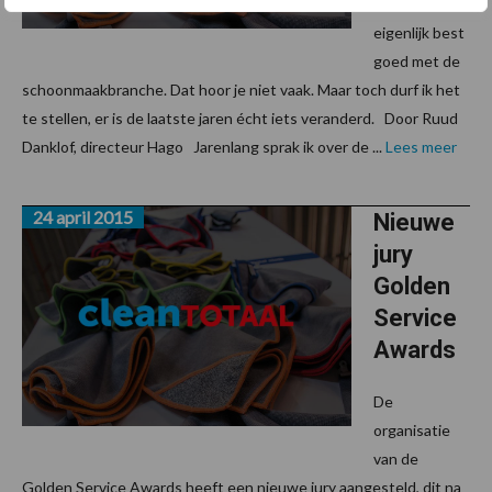
Het gaat
eigenlijk best
goed met de
schoonmaakbranche. Dat hoor je niet vaak. Maar toch durf ik het
te stellen, er is de laatste jaren écht iets veranderd. Door Ruud
Danklof, directeur Hago Jarenlang sprak ik over de ...
Lees meer
24 april 2015
Nieuwe
jury
Golden
Service
Awards
De
organisatie
van de
Golden Service Awards heeft een nieuwe jury aangesteld, dit na