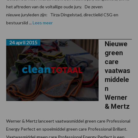
het aftreden van de voltallige oude jury. De zeven
nieuwe juryleden zijn: Tirza Dingelstad, directielid CSG en
bestuurslid ...
Lees meer
24 april 2015
Nieuwe
green
care
vaatwas
middele
n
Werner
& Mertz
Werner & Mertz lanceert vaatwasmiddel green care Professional
Energy Perfect en spoelmiddel green care Professional Brillant.
Vaatwasmiddel green care Professional Energy Perfect is een