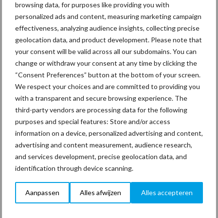
Loo en
browsing data, for purposes like providing you with
Gom
personalized ads and content, measuring marketing campaign
effectiveness, analyzing audience insights, collecting precise
ZorgSup
geolocation data, and product development. Please note that
port
your consent will be valid across all our subdomains. You can
change or withdraw your consent at any time by clicking the
‘s Heeren Loo (Ermelo) en Gom ZorgSupport hebben met de
“Consent Preferences” button at the bottom of your screen.
ondertekening van een nieuw contract de al 35 jaar bestaande
We respect your choices and are committed to providing you
samenwerking verlengd. Een belangrijk onderdeel van het
with a transparent and secure browsing experience. The
nieuwe contract is de inzet van mensen met afstand ...
Lees meer
third-party vendors are processing data for the following
purposes and special features: Store and/or access
information on a device, personalized advertising and content,
28 april 2015
Ruud
advertising and content measurement, audience research,
Danklof:
and services development, precise geolocation data, and
Het
identification through device scanning.
nieuwe
Aanpassen
Alles afwijzen
Alles accepteren
groot…