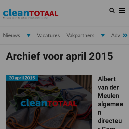
Spring
Door
Spring
naar
naar
naar
Zoeken...
Zoek
Cleantotaal.nl
Het
de
de
de
hoofdnavigatie
hoofd
voettekst
laatste
inhoud
nieuws
voor
Nieuws
Vacatures
Vakpartners
Advert
de
professionele
Archief voor april 2015
schoonmaak
30 april 2015
Albert
van der
Meulen
algemee
n
directeu