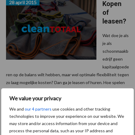
28 april 2015
Kopen
of
leasen?
Wat doe je als
je als
schoonmaakb
edrijf geen
kapitaalgoede
ren op de balans wilt hebben, maar wel optimale flexibiliteit tegen
zo laag mogelijke kosten? Dan ga je leasen of huren. Hoe spelen
groothandels daar op in? Clean Totaal ...
Lees meer
We value your privacy
We and
our 4 partners
use cookies and other tracking
28 april 2015
Contract
technologies to improve your experience on our website. We
’s
may store and/or access information from your device and
Heeren
process the personal data, such as your IP address and