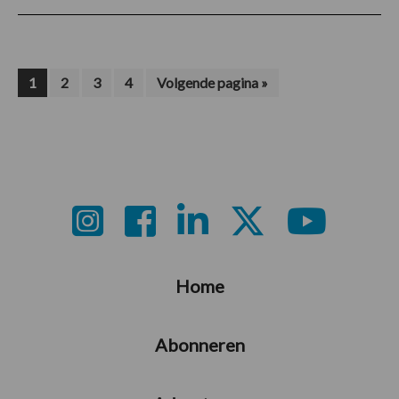
Pagina
Pagina
Pagina
Pagina
Ga
1
2
3
4
Volgende pagina »
naar
Footer
Home
Abonneren