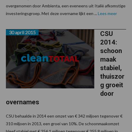
overgenomen door Ambienta, een eveneens uit Italië afkomstige
investeringsgroep. Met deze overname lijkt een ...
Lees meer
30 april 2015
CSU
2014:
schoon
maak
stabiel,
thuiszor
g groeit
door
overnames
CSU behaalde in 2014 een omzet van € 342 miljoen tegenover €
310 miljoen in 2013, een groei van 10%. De schoonmaakomzet
bleef stabiel met € 256,1 miljoen tegenover € 255,8 miljoen in