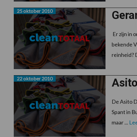
25 oktober 2010
Gerar
Er zijn in
bekende VS
reinheid? D
22 oktober 2010
Asito
De Asito D
Spant in B
maar ...
Le