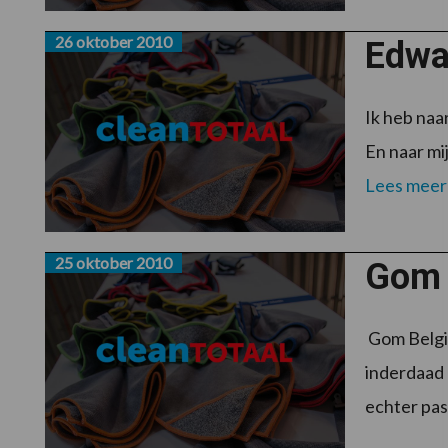
26 oktober 2010
Edwa
Ik heb naa
En naar mij
Lees meer
25 oktober 2010
Gom 
Gom België
inderdaad 
echter pas 