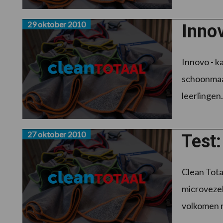
29 oktober 2010
Inno
Innovo - k
schoonmaak
leerlingen.
27 oktober 2010
Test:
Clean Tota
microvezel
volkomen n