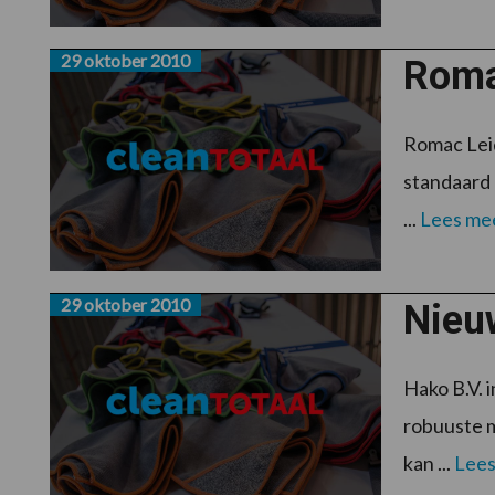
29 oktober 2010
Roma
Romac Lei
standaard 
...
Lees me
29 oktober 2010
Nieu
Hako B.V. 
robuuste m
kan ...
Lees