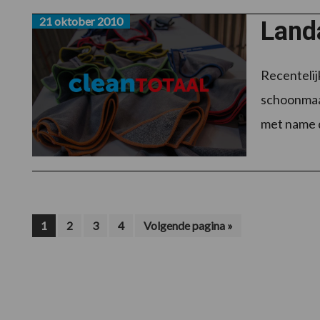
21 oktober 2010
Land
Recentelij
schoonmaak
met name d
Pagina
Pagina
Pagina
Pagina
Ga
1
2
3
4
Volgende pagina »
naar