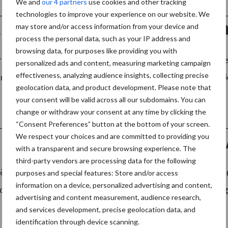
We and
our 4 partners
use cookies and other tracking
technologies to improve your experience on our website. We
rd Essenberg: Een beter ima
may store and/or access information from your device and
process the personal data, such as your IP address and
browsing data, for purposes like providing you with
r aanleiding van mijn eerste column voor Clean Totaal ho
personalized ads and content, measuring marketing campaign
effectiveness, analyzing audience insights, collecting precise
n idee met beide een goed gesprek gehad. Maar ook viel ik af
geolocation data, and product development. Please note that
your consent will be valid across all our subdomains. You can
change or withdraw your consent at any time by clicking the
“Consent Preferences” button at the bottom of your screen.
België praat met Group One
We respect your choices and are committed to providing you
with a transparent and secure browsing experience. The
third-party vendors are processing data for the following
 voert overnamegesprekken met Group One/ACS Cleaning.
purposes and special features: Store and/or access
information on a device, personalized advertising and content,
de bedoeling de activiteiten van Group One/ACS Cleaning 
advertising and content measurement, audience research,
...
Lees meer
and services development, precise geolocation data, and
identification through device scanning.