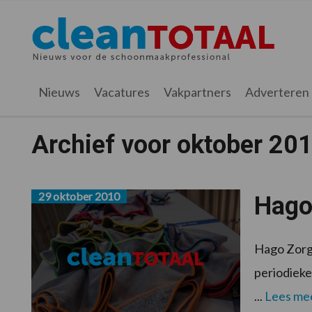
Spring
Door
Spring
naar
naar
naar
Cleantotaal.nl
Het
de
de
de
hoofdnavigatie
hoofd
voettekst
laatste
inhoud
nieuws
Nieuws
Vacatures
Vakpartners
Adverteren
voor
de
Archief voor oktober 20
professionele
schoonmaak
29 oktober 2010
Hago
Hago Zorg 
periodieke
...
Lees me