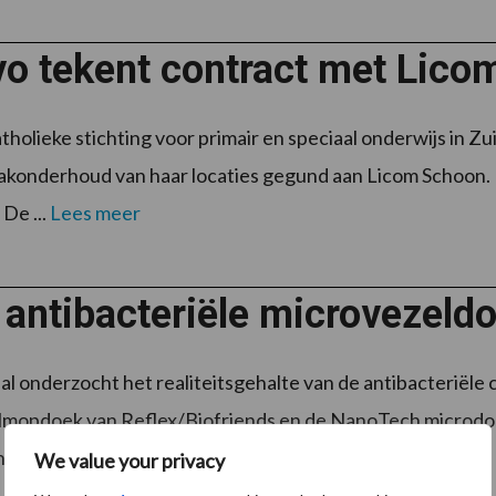
vo tekent contract met Lic
atholieke stichting voor primair en speciaal onderwijs in Z
onderhoud van haar locaties gegund aan Licom Schoon. I
 De ...
Lees meer
 antibacteriële microvezeld
al onderzocht het realiteitsgehalte van de antibacteriële
mopdoek van Reflex/Biofriends en de NanoTech microdoek
eutrale ...
Lees meer
We value your privacy