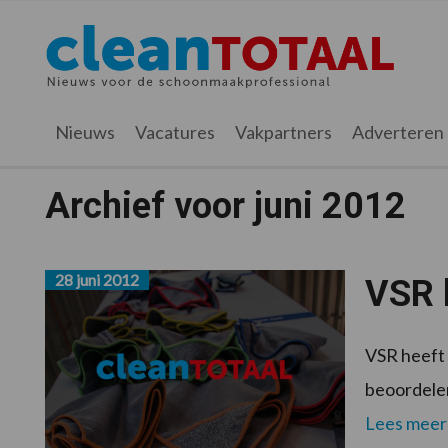
Spring
Door
Spring
naar
naar
naar
Cleantotaal.nl
Het
de
de
de
hoofdnavigatie
hoofd
voettekst
laatste
inhoud
nieuws
Nieuws
Vacatures
Vakpartners
Adverteren
voor
de
Archief voor juni 2012
professionele
schoonmaak
28 juni 2012
VSR 
VSR heeft 
beoordelen
Lees meer