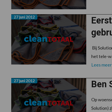
27 juni 2012
Eers
gebr
Bij Soluti
het tele-w
Lees meer
27 juni 2012
Ben S
Op woensda
Solution) z