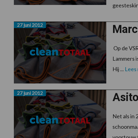
geesteskin
27 juni 2012
Marc
Op de VSR 
Lammers is
Hij ...
Lees
27 juni 2012
Asito
Net als in
schoonmaak
voortouw t