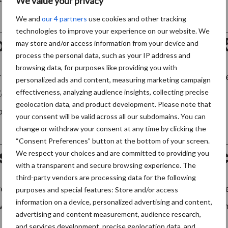
We value your privacy
We and
our 4 partners
use cookies and other tracking
technologies to improve your experience on our website. We
onale Code ondertekening 15
may store and/or access information from your device and
process the personal data, such as your IP address and
browsing data, for purposes like providing you with
r dan alleen laagste prijs”. Dit vindt de heer Wolfert, di
personalized ads and content, measuring marketing campaign
effectiveness, analyzing audience insights, collecting precise
ey Quality en de opdrachtgevers Erasmus Universiteit e
geolocation data, and product development. Please note that
delijk ...
Lees meer
your consent will be valid across all our subdomains. You can
change or withdraw your consent at any time by clicking the
“Consent Preferences” button at the bottom of your screen.
jse algemeen directeur Temc
We respect your choices and are committed to providing you
with a transparent and secure browsing experience. The
third-party vendors are processing data for the following
lean Services heeft S.H. (Ties) Theijse per 1 juni jl. aang
purposes and special features: Store and/or access
information on a device, personalized advertising and content,
van de Facilicom Services Group en is daarnaast werkzaam g
advertising and content measurement, audience research,
and services development, precise geolocation data, and