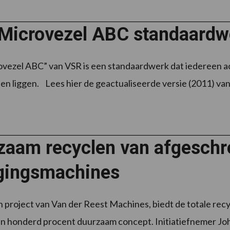
Microvezel ABC standaardw
vezel ABC” van VSR is een standaardwerk dat iedereen ac
n liggen. Lees hier de geactualiseerde versie (2011) van
zaam recyclen van afgeschr
igingsmachines
project van Van der Reest Machines, biedt de totale rec
n honderd procent duurzaam concept. Initiatiefnemer Joha