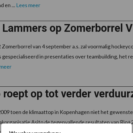
d en ...
Lees meer
 Lammers op Zomerborrel 
Zomerborrel van 4 september a.s. zal voormalig hockey
 gespecialiseerd in presentaties over teambuilding, het re
 meer
 roept op tot verder verduu
 2009 toen de klimaattop in Kopenhagen niet het gewenste 
organisatie Asito de tegenvallende resultaten van Rio+2
e blijven nemen ...
Lees meer