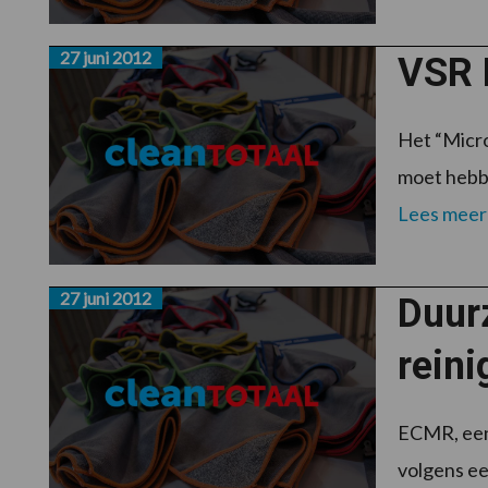
27 juni 2012
VSR 
Het “Micro
moet hebbe
Lees meer
27 juni 2012
Duur
rein
ECMR, een 
volgens ee