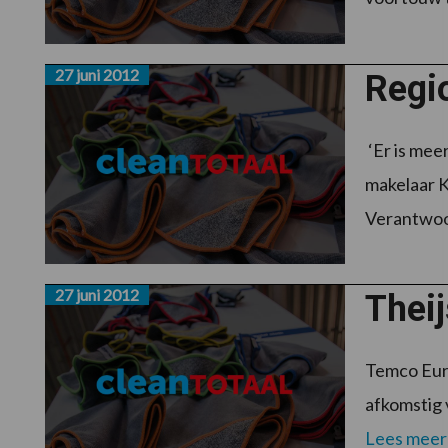
27 juni 2012
Regi
‘Er is mee
makelaar K
Verantwoor
27 juni 2012
Thei
Temco Euroc
afkomstig 
Lees meer