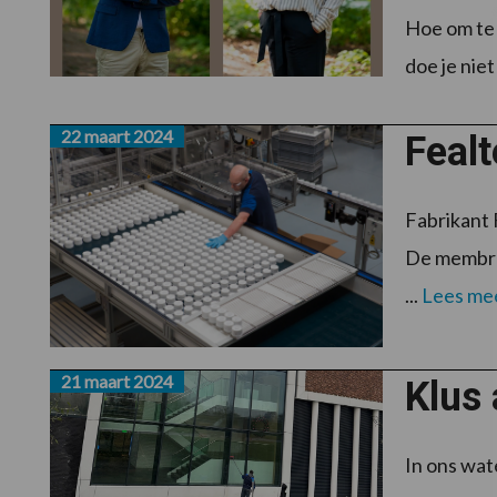
Hoe om te 
doe je niet
22 maart 2024
Fealt
Fabrikant 
De membran
...
Lees me
21 maart 2024
Klus 
In ons wate