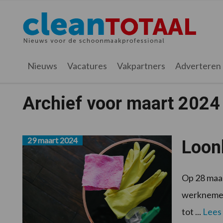
Spring
Door
Spring
naar
naar
naar
Cleantotaal.nl
Het
de
de
de
hoofdnavigatie
hoofd
voettekst
laatste
inhoud
nieuws
Nieuws
Vacatures
Vakpartners
Adverteren
voor
de
Archief voor maart 2024
professionele
schoonmaak
29 maart 2024
Loon
Op 28 maar
werknemers
tot ...
Lees