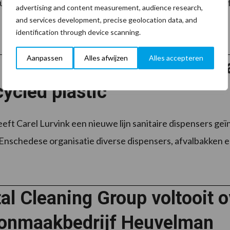
dige oplossing: ProVlot. Deze robuuste werkvlotten zijn fl
advertising and content measurement, audience research,
and services development, precise geolocation data, and
identification through device scanning.
Aanpassen
Alles afwijzen
Alles accepteren
 Lurvink introduceert CaluC
ycled plastic
eft Carel Lurvink een nieuwe lijn sanitaire dispensers g
Enschedese organisatie diverse dispensers, afvalbakken en
al Cleaning Group voltooit
onmaakbedrijf Heuvelman