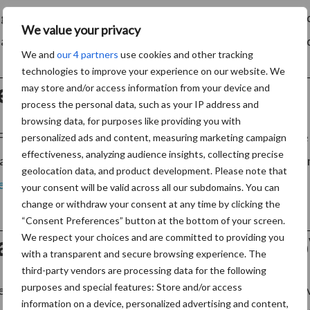
gaan met arbeidsconflicten en ziekte? Als schoonmaakond
We value your privacy
 alleen, daar heb je collega’s voor nodig. Vaak gaat het goed
We and
our 4 partners
use cookies and other tracking
technologies to improve your experience on our website. We
er start met eigen productie
may store and/or access information from your device and
process the personal data, such as your IP address and
browsing data, for purposes like providing you with
Fealter uit Harderwijk is op eigen locatie met de producti
personalized ads and content, measuring marketing campaign
effectiveness, analyzing audience insights, collecting precise
en vormen de basis van de filters die worden gebruikt 
geolocation data, and product development. Please note that
er
your consent will be valid across all our subdomains. You can
change or withdraw your consent at any time by clicking the
“Consent Preferences” button at the bottom of your screen.
We respect your choices and are committed to providing you
aan het water? Huur een Pro
with a transparent and secure browsing experience. The
third-party vendors are processing data for the following
purposes and special features: Store and/or access
rrijke land is het regelmatig nodig gevels of raampartijen 
information on a device, personalized advertising and content,