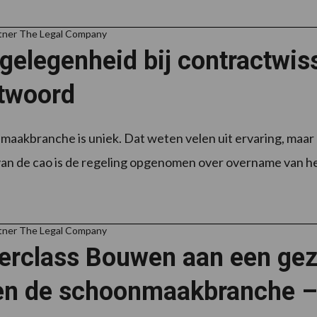
tner The Legal Company
elegenheid bij contractwiss
twoord
aakbranche is uniek. Dat weten velen uit ervaring, maar de
 van de cao is de regeling opgenomen over overname van het
tner The Legal Company
erclass Bouwen aan een ge
en de schoonmaakbranche – 