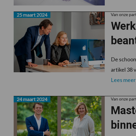
25 maart 2024
Van onze par
Werkg
bean
De schoonm
artikel 38
Lees meer
24 maart 2024
Van onze par
Mast
binn