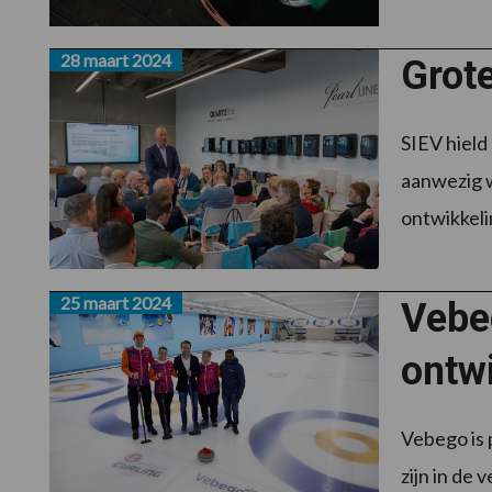
28 maart 2024
Grot
SIEV hield
aanwezig w
ontwikkelin
25 maart 2024
Vebe
ontw
Vebego is 
zijn in de 