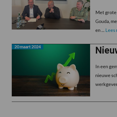
Met grote 
Gouda, met
en ...
Lees
20 maart 2024
Nieu
In een ge
nieuwe sc
werkgevers