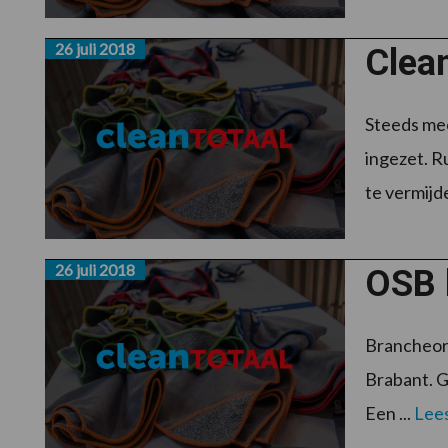
26 juli 2018
Clean
Steeds me
ingezet. R
te vermijde
26 juli 2018
OSB 
Brancheorg
Brabant. G
Een ...
Lee