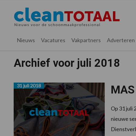
Spring
Door
Spring
naar
naar
naar
Cleantotaal.nl
Het
de
de
de
hoofdnavigatie
hoofd
voettekst
laatste
inhoud
nieuws
Nieuws
Vacatures
Vakpartners
Adverteren
voor
de
Archief voor juli 2018
professionele
schoonmaak
31 juli 2018
MAS 
Op 31 juli
nieuwe se
Dienstverl