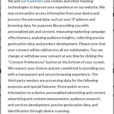
We and
our 4 partners
use cookies and other tracking
technologies to improve your experience on our website. We
erdam slimmer schoon door 
may store and/or access information from your device and
process the personal data, such as your IP address and
browsing data, for purposes like providing you with
te Rotterdam reinigt sinds 2017 als eerste gemeente va
personalized ads and content, measuring marketing campaign
effectiveness, analyzing audience insights, collecting precise
hoongemaakt, want mensen en materieel worden ingezet 
geolocation data, and product development. Please note that
es meer
your consent will be valid across all our subdomains. You can
change or withdraw your consent at any time by clicking the
“Consent Preferences” button at the bottom of your screen.
onmaak is best betaalde va
We respect your choices and are committed to providing you
with a transparent and secure browsing experience. The
third-party vendors are processing data for the following
rlijkse vakantiewerkmonitor van vakbond FNV blijkt dat 
purposes and special features: Store and/or access
information on a device, personalized advertising and content,
an biedt. Het gemiddelde uurloon ligt op € 11,94. De secto
advertising and content measurement, audience research,
and services development, precise geolocation data, and
identification through device scanning.