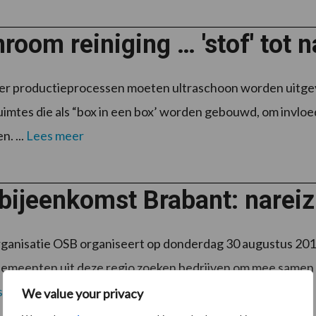
room reiniging … 'stof' tot 
er productieprocessen moeten ultraschoon worden uitge
uimtes die als “box in een box’ worden gebouwd, om invloe
n. ...
Lees meer
bijeenkomst Brabant: nareiz
anisatie OSB organiseert op donderdag 30 augustus 2018
emeenten uit deze regio zoeken bedrijven om mee samen t
s meer
We value your privacy