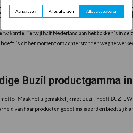
Aanpassen
Alles afwijzen
Alles accepteren
t meer urinestank met Smart
ervakantie. Terwijl half Nederland aan het bakken is in de 
 hoeft, is dit het moment om achterstanden weg te werken. 
dige Buzil productgamma in
 motto "Maak het u gemakkelijk met Buzil" heeft BUZIL 
rheid van haar producten geoptimaliseerd en biedt zij kla