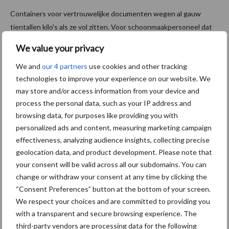
Containers voor vertrouwelijke documenten wegen al gauw
tientallen kilo's als ze vol zitten. Voor schoonmaakpersoneel dat
verantwoordelijk is voor de afvoer is het al gauw een enorm
We value your privacy
fysieke belasting. Hago heeft de oplossing is de ...
Lees meer
We and
our 4 partners
use cookies and other tracking
technologies to improve your experience on our website. We
25 oktober 2022
VIDEO:
may store and/or access information from your device and
‘Een ode
process the personal data, such as your IP address and
browsing data, for purposes like providing you with
aan de
personalized ads and content, measuring marketing campaign
schoon
effectiveness, analyzing audience insights, collecting precise
maker’
geolocation data, and product development. Please note that
your consent will be valid across all our subdomains. You can
Filmmakers
change or withdraw your consent at any time by clicking the
Raphaël ter
“Consent Preferences” button at the bottom of your screen.
Maat en
We respect your choices and are committed to providing you
Marco Espinosa hebben in samenwerking met RTL Cleaning een
with a transparent and secure browsing experience. The
'nachtportret' gemaakt. Deze video geeft een inkijkje in het werk
third-party vendors are processing data for the following