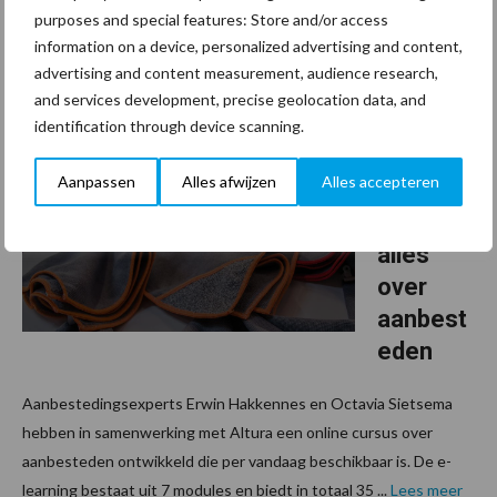
purposes and special features: Store and/or access
van drie schoonmakers in de vroege ochtend. Ontzettend
information on a device, personalized advertising and content,
belangrijk werk, ...
Lees meer
advertising and content measurement, audience research,
and services development, precise geolocation data, and
25 oktober 2022
Nieuwe
identification through device scanning.
online
Aanpassen
Alles afwijzen
Alles accepteren
cursus
leert
alles
over
aanbest
eden
Aanbestedingsexperts Erwin Hakkennes en Octavia Sietsema
hebben in samenwerking met Altura een online cursus over
aanbesteden ontwikkeld die per vandaag beschikbaar is. De e-
learning bestaat uit 7 modules en biedt in totaal 35 ...
Lees meer