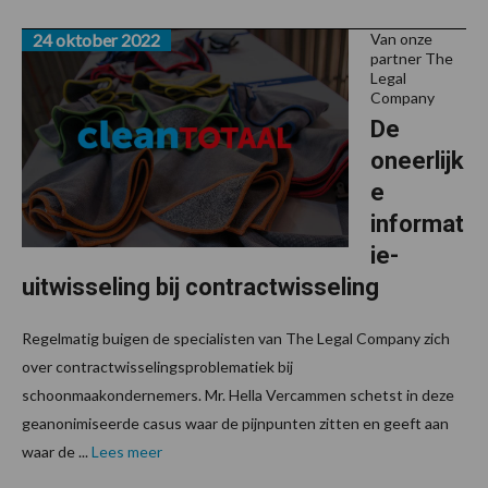
24 oktober 2022
Van onze
partner The
Legal
Company
De
oneerlijk
e
informat
ie-
uitwisseling bij contractwisseling
Regelmatig buigen de specialisten van The Legal Company zich
over contractwisselingsproblematiek bij
schoonmaakondernemers. Mr. Hella Vercammen schetst in deze
geanonimiseerde casus waar de pijnpunten zitten en geeft aan
waar de ...
Lees meer