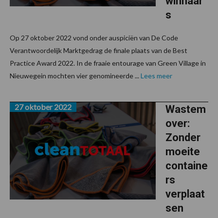
winnaar
s
Op 27 oktober 2022 vond onder auspiciën van De Code
Verantwoordelijk Marktgedrag de finale plaats van de Best
Practice Award 2022. In de fraaie entourage van Green Village in
Nieuwegein mochten vier genomineerde ...
Lees meer
27 oktober 2022
Wastem
over:
Zonder
moeite
containe
rs
verplaat
sen