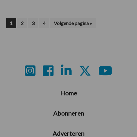
Pagina
Pagina
Pagina
Pagina
Ga
1
2
3
4
Volgende pagina »
naar
Footer
Home
Abonneren
Adverteren