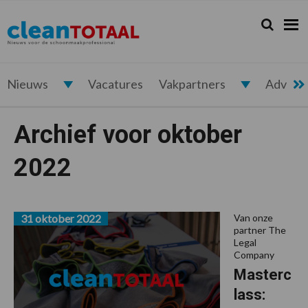
Spring
Door
Spring
naar
naar
naar
Zoeken...
Zoek
Cleantotaal.nl
Het
de
de
de
hoofdnavigatie
hoofd
voettekst
laatste
inhoud
nieuws
voor
Nieuws
Vacatures
Vakpartners
Advert
de
professionele
Archief voor oktober
schoonmaak
2022
31 oktober 2022
Van onze
partner The
Legal
Company
Masterc
lass: