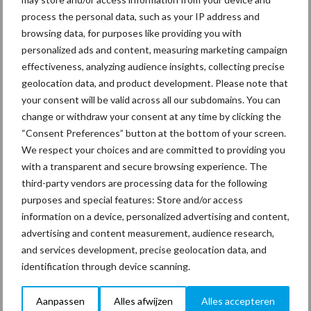
voor
process the personal data, such as your IP address and
browsing data, for purposes like providing you with
hulp
personalized ads and content, measuring marketing campaign
Oost
effectiveness, analyzing audience insights, collecting precise
Europa
geolocation data, and product development. Please note that
your consent will be valid across all our subdomains. You can
Alpheios heeft in het eerste kwartaal van 2011 wederom tien
change or withdraw your consent at any time by clicking the
werkwagens aan ‘Stichting Sociaal Medische Hulpverlening aan
“Consent Preferences” button at the bottom of your screen.
Oost Europa’ (SMHO) gedoneerd. In 2010 doneerde Alpheios
We respect your choices and are committed to providing you
ook al een groot aantal werkwagens aan ...
Lees meer
with a transparent and secure browsing experience. The
third-party vendors are processing data for the following
purposes and special features: Store and/or access
31 mei 2011
Maurice
information on a device, personalized advertising and content,
Rutgrink
advertising and content measurement, audience research,
and services development, precise geolocation data, and
:
identification through device scanning.
Glazenw
assen
Aanpassen
Alles afwijzen
Alles accepteren