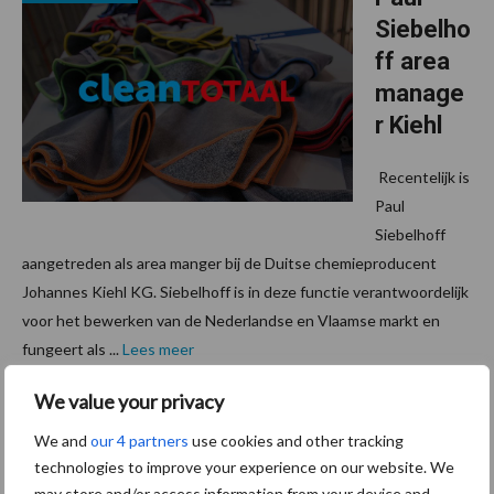
Siebelho
ff area
manage
r Kiehl
Recentelijk is
Paul
Siebelhoff
aangetreden als area manger bij de Duitse chemieproducent
Johannes Kiehl KG. Siebelhoff is in deze functie verantwoordelijk
voor het bewerken van de Nederlandse en Vlaamse markt en
fungeert als ...
Lees meer
We value your privacy
31 mei 2011
Werkwa
We and
our 4 partners
use cookies and other tracking
gens
technologies to improve your experience on our website. We
Alpheios
may store and/or access information from your device and