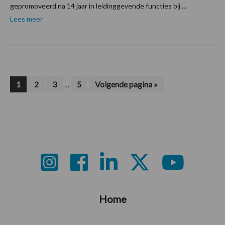
gepromoveerd na 14 jaar in leidinggevende functies bij ...
Lees meer
Interim
Pagina
Pagina
Pagina
Pagina
Ga
1
2
3
5
Volgende pagina »
…
naar
pagina's
zijn
weggelaten
Footer
Home