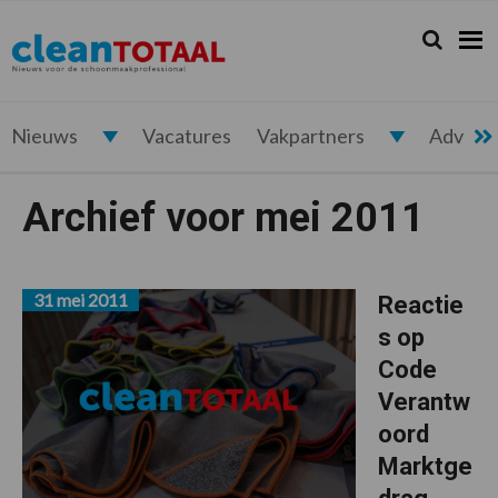
Spring
Door
Spring
naar
naar
naar
Zoeken...
Zoek
Cleantotaal.nl
Het
de
de
de
hoofdnavigatie
hoofd
voettekst
laatste
inhoud
nieuws
voor
Nieuws
Vacatures
Vakpartners
Advert
de
professionele
Archief voor mei 2011
schoonmaak
31 mei 2011
Reactie
s op
Code
Verantw
oord
Marktge