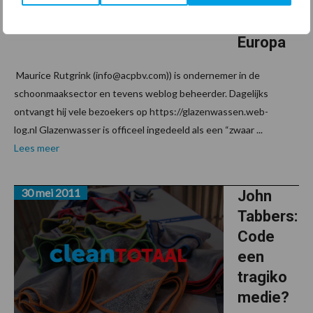
en Arbo
in
Europa
Maurice Rutgrink (info@acpbv.com)) is ondernemer in de
schoonmaaksector en tevens weblog beheerder. Dagelijks
ontvangt hij vele bezoekers op https://glazenwassen.web-
log.nl Glazenwasser is officeel ingedeeld als een “zwaar ...
Lees meer
30 mei 2011
John
Tabbers:
Code
een
tragiko
medie?