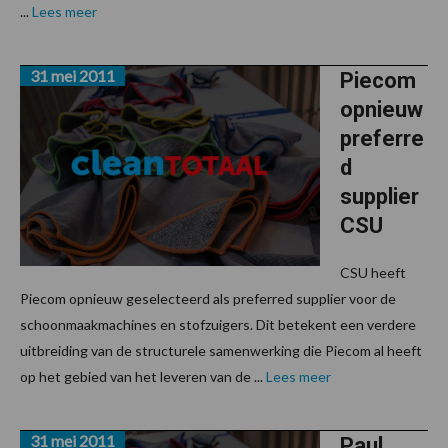
...
Lees meer
31 mei 2011
Piecom
opnieuw
preferre
d
supplier
CSU
CSU heeft
Piecom opnieuw geselecteerd als preferred supplier voor de
schoonmaakmachines en stofzuigers. Dit betekent een verdere
uitbreiding van de structurele samenwerking die Piecom al heeft
op het gebied van het leveren van de ...
Lees meer
31 mei 2011
Paul