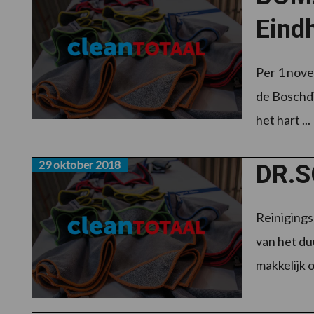
Eind
Per 1 nov
de Boschdi
het hart ...
29 oktober 2018
DR.S
Reinigings
van het du
makkelijk o