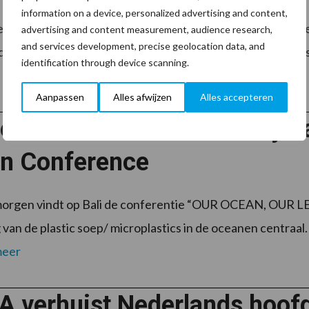
information on a device, personalized advertising and content,
s is hoofd facilitaire services van locatie Binckhorst bij C
advertising and content measurement, audience research,
and services development, precise geolocation data, and
agbesteding. In 2017 zijn ze voor de schoonmaak overgest
identification through device scanning.
Aanpassen
Alles afwijzen
Alles accepteren
r & Mertz' CEO met Recyclaa
n Conference
morgen vindt op Bali de conferentie “OUR OCEAN, OUR LE
g van de plastic soep/ microplastics in de oceanen centra
meer
 verhuist Nederlands hoofd