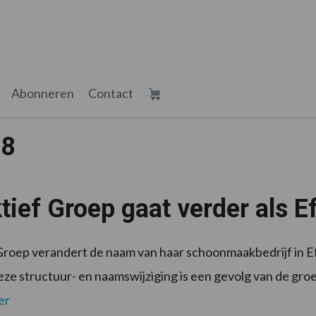
Abonneren
Contact
18
tief Groep gaat verder als E
Groep verandert de naam van haar schoonmaakbedrijf in Effe
eze structuur- en naamswijziging is een gevolg van de gro
er