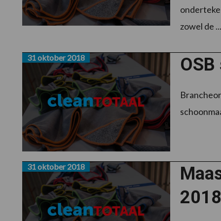
onderteken
zowel de ..
31 oktober 2018
OSB 
Brancheorg
schoonmaak
31 oktober 2018
Maas
201