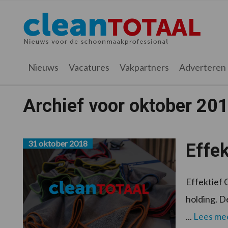
Spring
Door
Spring
naar
naar
naar
Cleantotaal.nl
Het
de
de
de
hoofdnavigatie
hoofd
voettekst
laatste
inhoud
nieuws
Nieuws
Vacatures
Vakpartners
Adverteren
voor
de
Archief voor oktober 20
professionele
schoonmaak
31 oktober 2018
Effek
Effektief 
holding. D
...
Lees me