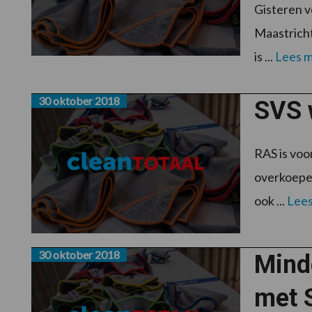
Gisteren v
Maastricht
is ...
Lees 
30 oktober 2018
SVS 
RAS is voo
overkoepel
ook ...
Lees
30 oktober 2018
Minde
met 