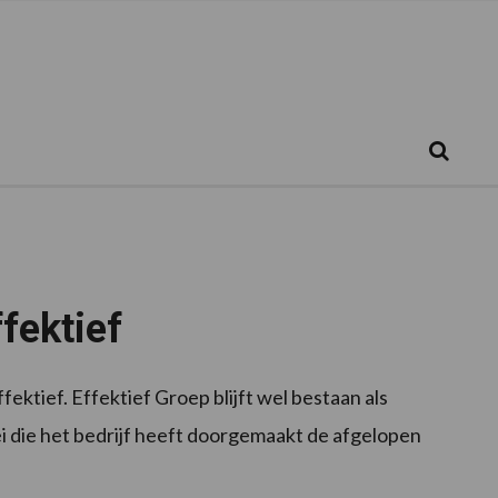
Zoeken...
Zoek
ffektief
ktief. Effektief Groep blijft wel bestaan als
ei die het bedrijf heeft doorgemaakt de afgelopen