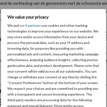
ond de verkiezing van de gemeentes met de schoonste w
 werd door initiatiefnemer NederlandSchoon bekroond to
We value your privacy
meer
We and
our 4 partners
use cookies and other tracking
technologies to improve your experience on our website. We
wordt overgenomen door Ka
may store and/or access information from your device and
process the personal data, such as your IP address and
browsing data, for purposes like providing you with
rnemens om per 1 januari 2019 haar aandelen in SVS over t
personalized ads and content, measuring marketing campaign
effectiveness, analyzing audience insights, collecting precise
ende orgaan voor meerdere bedrijven op het gebied van faci
geolocation data, and product development. Please note that
 meer
your consent will be valid across all our subdomains. You can
change or withdraw your consent at any time by clicking the
“Consent Preferences” button at the bottom of your screen.
r belasting en meer plezier
We respect your choices and are committed to providing you
with a transparent and secure browsing experience. The
Smart Cleaning
third-party vendors are processing data for the following
purposes and special features: Store and/or access