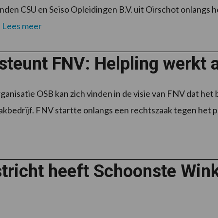
den CSU en Seiso Opleidingen B.V. uit Oirschot onlangs he
.
Lees meer
steunt FNV: Helpling werkt 
anisatie OSB kan zich vinden in de visie van FNV dat het be
bedrijf. FNV startte onlangs een rechtszaak tegen het pl
tricht heeft Schoonste Win
8