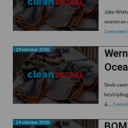
Joke Wolter
wonen en d
Lees meer
29 oktober 2018
Werne
Ocea
Sinds van
bestrijdin
& ...
Lees 
29 oktober 2018
BOMA