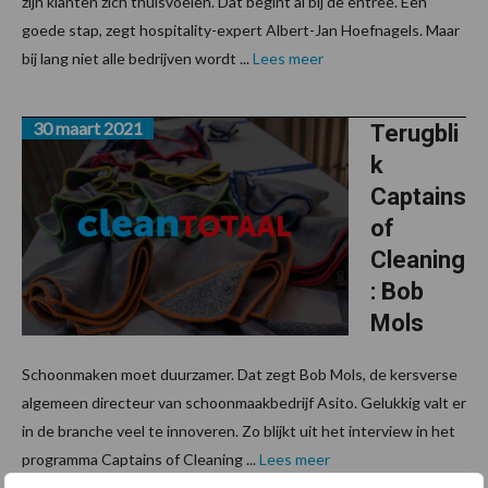
zijn klanten zich thuisvoelen. Dat begint al bij de entree. Een
goede stap, zegt hospitality-expert Albert-Jan Hoefnagels. Maar
bij lang niet alle bedrijven wordt ...
Lees meer
30 maart 2021
Terugbli
k
Captains
of
Cleaning
: Bob
Mols
Schoonmaken moet duurzamer. Dat zegt Bob Mols, de kersverse
algemeen directeur van schoonmaakbedrijf Asito. Gelukkig valt er
in de branche veel te innoveren. Zo blijkt uit het interview in het
programma Captains of Cleaning ...
Lees meer