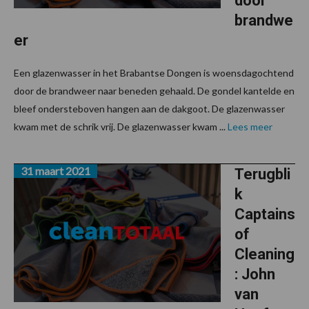
door
brandwe
er
Een glazenwasser in het Brabantse Dongen is woensdagochtend
door de brandweer naar beneden gehaald. De gondel kantelde en
bleef ondersteboven hangen aan de dakgoot. De glazenwasser
kwam met de schrik vrij. De glazenwasser kwam ...
Lees meer
31 maart 2021
Terugbli
k
Captains
of
Cleaning
: John
van