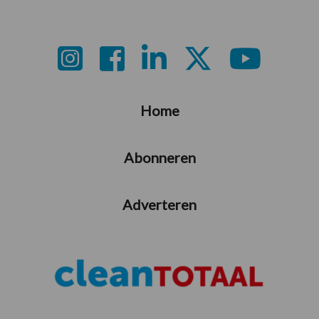
weggelaten
Footer
Home
Abonneren
Adverteren