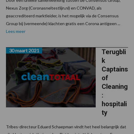
Door een unieke samenwerking tussen de Consensus Group,
Nexus Zorg (Coronasneltestlijn.nl) en CONVAD, als
geaccrediteerd marktleider, is het mogelijk via de Consensus
Group bij (vermeende) klachten gratis een Corona antigeen ...
Lees meer
30 maart 2021
Terugbli
k
Captains
of
Cleaning
:
hospitali
ty
Tribes-directeur Eduard Schaepman vindt het heel belangrijk dat