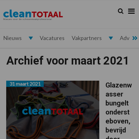
Spring
Door
Spring
naar
naar
naar
Zoeken...
Zoek
Cleantotaal.nl
Het
de
de
de
hoofdnavigatie
hoofd
voettekst
laatste
inhoud
nieuws
voor
Nieuws
Vacatures
Vakpartners
Advert
de
professionele
Archief voor maart 2021
schoonmaak
31 maart 2021
Glazenw
asser
bungelt
onderst
eboven,
bevrijd