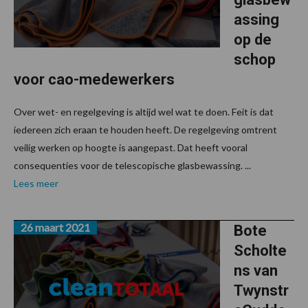
assing
op de
schop
voor cao-medewerkers
Over wet- en regelgeving is altijd wel wat te doen. Feit is dat
iedereen zich eraan te houden heeft. De regelgeving omtrent
veilig werken op hoogte is aangepast. Dat heeft vooral
consequenties voor de telescopische glasbewassing. ...
Lees meer
26 maart 2021
Bote
Scholte
ns van
Twynstr