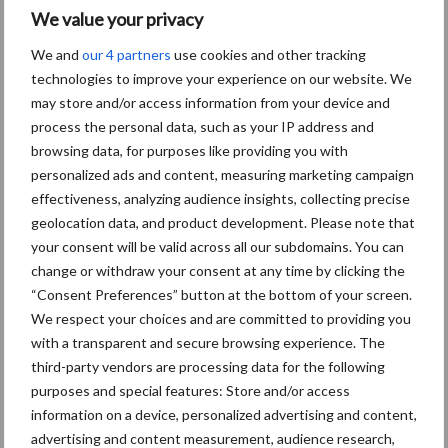
We value your privacy
30 maart 2021
Maatreg
We and
our 4 partners
use cookies and other tracking
el
technologies to improve your experience on our website. We
onbelast
may store and/or access information from your device and
e vaste
process the personal data, such as your IP address and
browsing data, for purposes like providing you with
reiskost
personalized ads and content, measuring marketing campaign
envergo
effectiveness, analyzing audience insights, collecting precise
eding
geolocation data, and product development. Please note that
verlengd
your consent will be valid across all our subdomains. You can
change or withdraw your consent at any time by clicking the
Werkgevers morgen tot 1 juli 2021 de vaste
“Consent Preferences” button at the bottom of your screen.
We respect your choices and are committed to providing you
reiskostenvergoeding doorbetalen. Dat heeft het kabinet
with a transparent and secure browsing experience. The
besloten naar aanleiding van de coronacrisis. Foto via Wikimedia
third-party vendors are processing data for the following
Commons De regeling die in maart 2020 inging, zou eigenlijk ...
purposes and special features: Store and/or access
Lees meer
information on a device, personalized advertising and content,
advertising and content measurement, audience research,