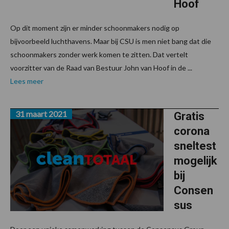
Hoof
Op dit moment zijn er minder schoonmakers nodig op
bijvoorbeeld luchthavens. Maar bij CSU is men niet bang dat die
schoonmakers zonder werk komen te zitten. Dat vertelt
voorzitter van de Raad van Bestuur John van Hoof in de ...
Lees meer
31 maart 2021
Gratis
corona
sneltest
mogelijk
bij
Consen
sus