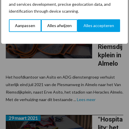
30 maart 2021
Hoofdka
and services development, precise geolocation data, and
identification through device scanning.
ntoor
Asito
Aanpassen
Alles afwijzen
Alles accepteren
verhuist
naar Van
Riemsdij
kplein in
Almelo
Het hoofdkantoor van Asito en ADG dienstengroep verhuist
uiterlijk eind juli 2021 van de Plesmanweg in Almelo naar het Van
Riemsdijkplein, naast Erve Asito, het stadion van Heracles Almelo.
Met de verhuizing naar dit bestaande ...
Lees meer
29 maart 2021
“Hospita
lity: het