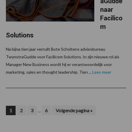
aGudde
naar
Facilico
m
Solutions
Na bijna tien jaar verruilt Bote Scholtens adviesbureau
TwynstraGudde voor Facilicom Solutions. In zijn nieuwe rol als
Manager New Business wordt hij er verantwoordelijk voor
marketing, sales en thought leadership. Tien ...
Lees meer
Interim
Pagina
Pagina
Pagina
Pagina
Ga
1
2
3
6
Volgende pagina »
…
naar
pagina's
zijn