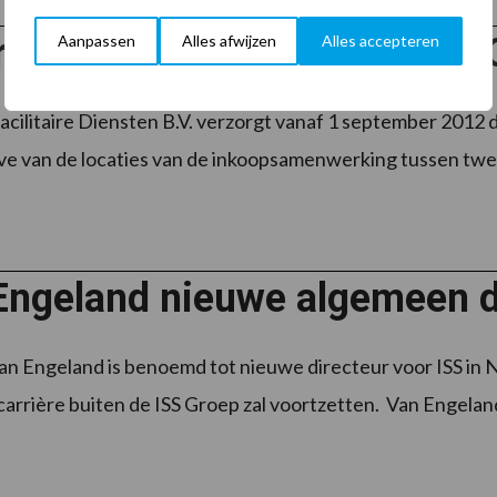
ract Dolmans Stichting PCB
Aanpassen
Alles afwijzen
Alles accepteren
cilitaire Diensten B.V. verzorgt vanaf 1 september 2012
e van de locaties van de inkoopsamenwerking tussen twee p
Engeland nieuwe algemeen d
n Engeland is benoemd tot nieuwe directeur voor ISS in 
n carrière buiten de ISS Groep zal voortzetten. Van Engelan