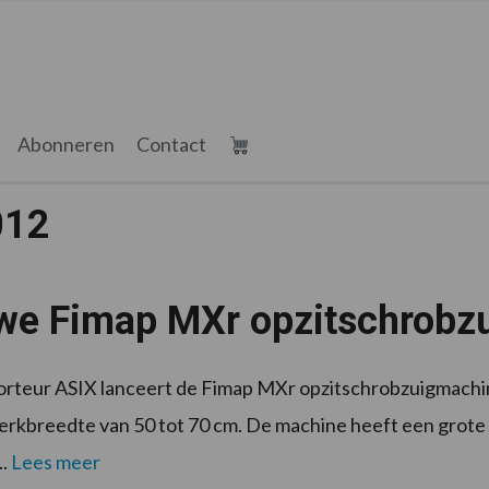
Abonneren
Contact
012
we Fimap MXr opzitschrobz
rteur ASIX lanceert de Fimap MXr opzitschrobzuigmachi
rkbreedte van 50 tot 70 cm. De machine heeft een grote 
..
Lees meer