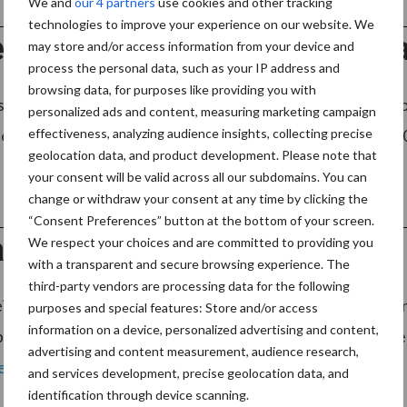
We and
our 4 partners
use cookies and other tracking
technologies to improve your experience on our website. We
 belangstelling voor Nationa
may store and/or access information from your device and
process the personal data, such as your IP address and
browsing data, for purposes like providing you with
telling voor deelname aan het Nationaal Integratiediner
personalized ads and content, measuring marketing campaign
effectiveness, analyzing audience insights, collecting precise
ier maanden te gaan zijn er al meer dan 1000 tafels met 5
geolocation data, and product development. Please note that
your consent will be valid across all our subdomains. You can
change or withdraw your consent at any time by clicking the
“Consent Preferences” button at the bottom of your screen.
da in zee met Gelecon
We respect your choices and are committed to providing you
with a transparent and secure browsing experience. The
third-party vendors are processing data for the following
inigingssystemen, importeur van FIMAP reinigingsmachi
purposes and special features: Store and/or access
information on a device, personalized advertising and content,
producten, is recentelijk verhuisd vanuit Lisse naar een ni
advertising and content measurement, audience research,
er
and services development, precise geolocation data, and
identification through device scanning.