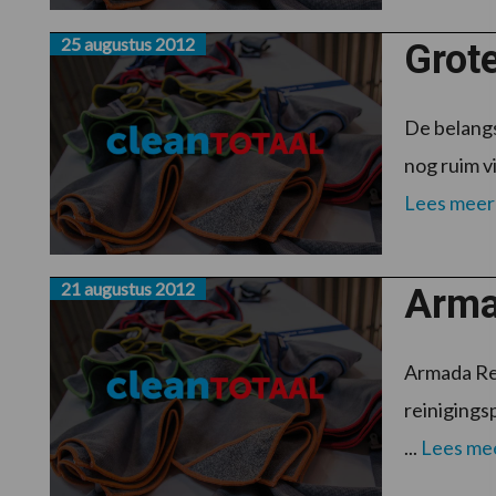
25 augustus 2012
Grote
De belangs
nog ruim v
Lees meer
21 augustus 2012
Arma
Armada Re
reinigings
...
Lees me