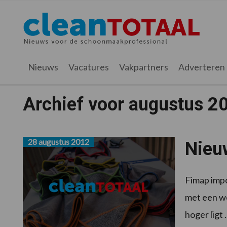
Spring
Door
Spring
naar
naar
naar
Cleantotaal.nl
Het
de
de
de
hoofdnavigatie
hoofd
voettekst
laatste
inhoud
nieuws
Nieuws
Vacatures
Vakpartners
Adverteren
voor
de
Archief voor augustus 2
professionele
schoonmaak
28 augustus 2012
Nieu
Fimap impo
met een we
hoger ligt .