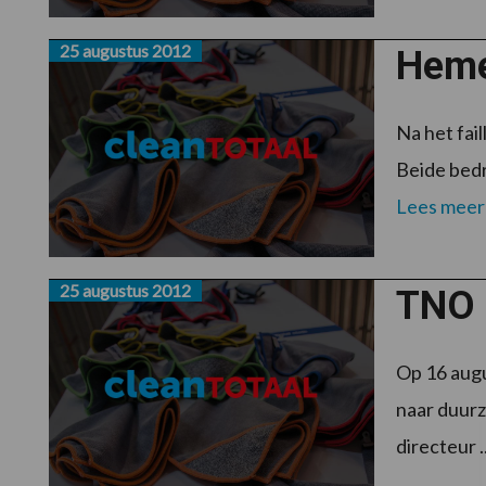
25 augustus 2012
Heme
Na het fai
Beide bedr
Lees meer
25 augustus 2012
TNO 
Op 16 aug
naar duurz
directeur .