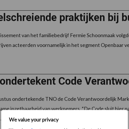
lschreiende praktijken bij
llissement van het familiebedrijf Fermie Schoonmaak volgd
ijven acteerden voornamelijk in het segment Openbaar verv
ondertekent Code Verantwoo
ustus ondertekende TNO de Code Verantwoordelijk Mark
ame inzetbaarheid van werknemers. “De Code sluit hier naa
..
Lees meer
We value your privacy