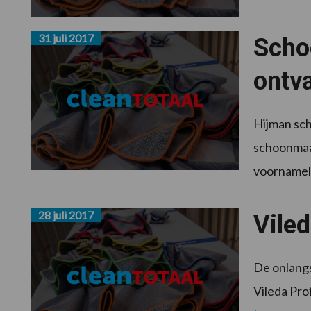
31 juli 2017
Scho
ontv
Hijman sc
schoonmaak
voornameli
28 juli 2017
Viled
De onlangs
Vileda Pro