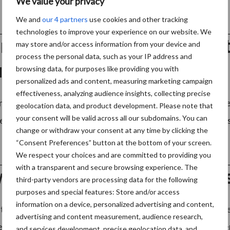
We value your privacy
We and
our 4 partners
use cookies and other tracking
technologies to improve your experience on our website. We
e bezettingsgraad betekent 
may store and/or access information from your device and
process the personal data, such as your IP address and
iling
browsing data, for purposes like providing you with
personalized ads and content, measuring marketing campaign
effectiveness, analyzing audience insights, collecting precise
ensen gebruik hebben gemaakt van een ruimte, hoe meer ve
geolocation data, and product development. Please note that
your consent will be valid across all our subdomains. You can
 het echt gaat onderzoeken, blijkt dit echter niet zo logisch
change or withdraw your consent at any time by clicking the
“Consent Preferences” button at the bottom of your screen.
We respect your choices and are committed to providing you
with a transparent and secure browsing experience. The
we emco entreemat met gid
third-party vendors are processing data for the following
purposes and special features: Store and/or access
information on a device, personalized advertising and content,
t samen met Hoba Steel een entreemat ontwikkeld met e
advertising and content measurement, audience research,
e beperking. De primeur van emco heeft als naam gekre
and services development, precise geolocation data, and