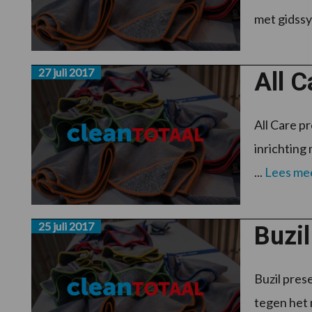
met gidssy
27 juli 2017
All C
All Care p
inrichting
...
Lees me
25 juli 2017
Buzi
Buzil prese
tegen het 