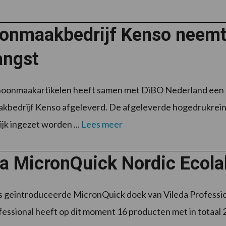
onmaakbedrijf Kenso neemt
angst
hoonmaakartikelen heeft samen met DiBO Nederland een
bedrijf Kenso afgeleverd. De afgeleverde hogedrukreinig
jk ingezet worden ...
Lees meer
a MicronQuick Nordic Ecolab
 geïntroduceerde MicronQuick doek van Vileda Professiona
fessional heeft op dit moment 16 producten met in totaal 28