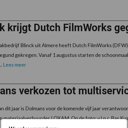
ck krijgt Dutch FilmWorks g
bedrijf Blinck uit Almere heeft Dutch FilmWorks (DFW), 
egund gekregen. Vanaf 1 augustus starten de schoonmaak
..
Lees meer
ans verkozen tot multiserv
van dit jaar is Dolmans voor de komende vijf jaar verantwoo
an materiaalverhuurder LOXAM. Op de foto: v.l.n.r. Bas Kus