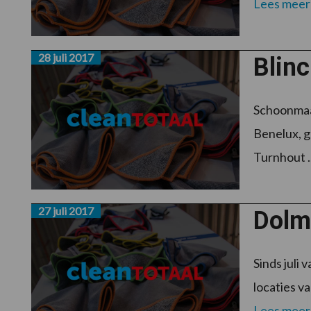
Lees meer
28 juli 2017
Blin
Schoonmaak
Benelux, g
Turnhout .
27 juli 2017
Dolm
Sinds juli 
locaties v
Lees meer