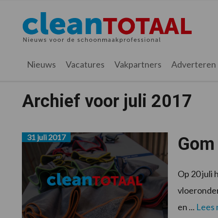
Spring
Door
Spring
naar
naar
naar
Cleantotaal.nl
Het
de
de
de
hoofdnavigatie
hoofd
voettekst
laatste
inhoud
nieuws
Nieuws
Vacatures
Vakpartners
Adverteren
voor
de
Archief voor juli 2017
professionele
schoonmaak
31 juli 2017
Gom 
Op 20 jul
vloeronder
en ...
Lees