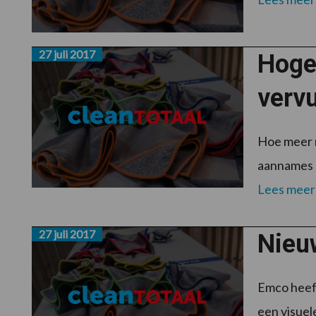
27 juli 2017
Hoger
vervu
Hoe meer m
aannames en
Lees meer
27 juli 2017
Nieu
Emco heef
een visuel