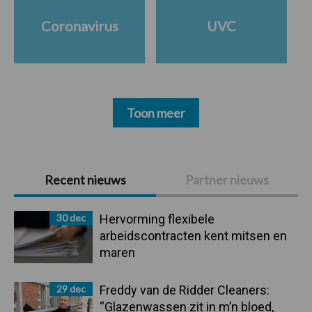
Coronavirus
UVC
Toon meer
Primaire
Recent nieuws
Partner nieuws
Sidebar
30 dec
Hervorming flexibele
arbeidscontracten kent mitsen en
maren
29 dec
Freddy van de Ridder Cleaners:
“Glazenwassen zit in m’n bloed,