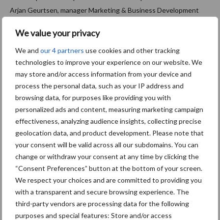
Arjan Geurtsen, manager Marketing & Business Development
van Asito: “Wij waren ook verrast door deze resultaten. Het is
We value your privacy
gebleken dat aannames niet de beste basis zijn om
schoonmaakdienstverlening op aan te passen en nieuwe
We and
our 4 partners
use cookies and other tracking
concepten op te ontwikkelen. We zullen de komende maanden
technologies to improve your experience on our website. We
may store and/or access information from your device and
verder onderzoeken welke factoren invloed hebben op de
process the personal data, such as your IP address and
vervuiling van een ruimte. Dit levert waardevolle informatie op
browsing data, for purposes like providing you with
waarmee we onze klanten echt verder kunnen helpen.
personalized ads and content, measuring marketing campaign
Samenwerkingsverbanden zoals deze, met twee universiteiten
effectiveness, analyzing audience insights, collecting precise
en Lone Rooftop, hebben volgens ons de toekomst.”
geolocation data, and product development. Please note that
Aanbevolen voor jou! Lees meer
your consent will be valid across all our subdomains. You can
change or withdraw your consent at any time by clicking the
“Consent Preferences” button at the bottom of your screen.
Van onze partner Innovi
We respect your choices and are committed to providing you
Beetle veegrobot: jouw
with a transparent and secure browsing experience. The
slimme hulp op de
third-party vendors are processing data for the following
werkvloer
purposes and special features: Store and/or access