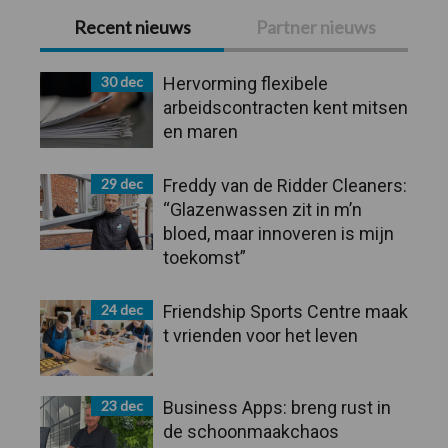
Primaire
Recent nieuws
Partner nieuws
Sidebar
30 dec
Hervorming flexibele
arbeidscontracten kent mitsen
en maren
29 dec
Freddy van de Ridder Cleaners:
“Glazenwassen zit in m’n
bloed, maar innoveren is mijn
toekomst”
24 dec
Friendship Sports Centre maak
t vrienden voor het leven
23 dec
Business Apps: breng rust in
de schoonmaakchaos