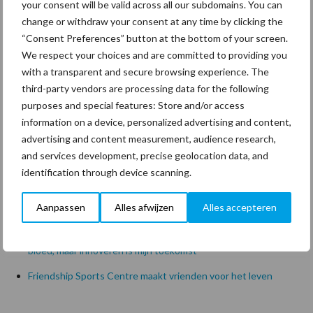
Zoeken...
your consent will be valid across all our subdomains. You can
Zoek
change or withdraw your consent at any time by clicking the
“Consent Preferences” button at the bottom of your screen.
We respect your choices and are committed to providing you
Recente berichten
with a transparent and secure browsing experience. The
third-party vendors are processing data for the following
Van onze partner Innovi
purposes and special features: Store and/or access
Beetle veegrobot: jouw slimme hulp op de werkvloer
information on a device, personalized advertising and content,
advertising and content measurement, audience research,
Van onze partner The Legal Company
and services development, precise geolocation data, and
Bescherming van persoonsgegevens: grip op de risico’s
identification through device scanning.
Hervorming flexibele arbeidscontracten kent mitsen en
Aanpassen
Alles afwijzen
Alles accepteren
maren
Freddy van de Ridder Cleaners: “Glazenwassen zit in m’n
bloed, maar innoveren is mijn toekomst”
Friendship Sports Centre maakt vrienden voor het leven