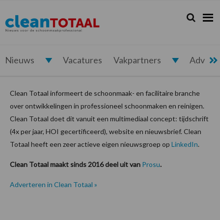
Spring
Door
Spring
Spring
naar
naar
naar
naar
Zoeken...
Zoek
Cleantotaal.nl
Het
de
de
de
de
hoofdnavigatie
hoofd
eerste
voettekst
laatste
inhoud
sidebar
nieuws
voor
Nieuws
Vacatures
Vakpartners
Advert
de
professionele
Clean Totaal informeert de schoonmaak- en facilitaire branche
schoonmaak
over ontwikkelingen in professioneel schoonmaken en reinigen.
Clean Totaal doet dit vanuit een multimediaal concept: tijdschrift
(4x per jaar, HOI gecertificeerd), website en nieuwsbrief. Clean
Totaal heeft een zeer actieve eigen nieuwsgroep op
LinkedIn
.
Clean Totaal maakt sinds 2016 deel uit van
Prosu
.
Adverteren in Clean Totaal »