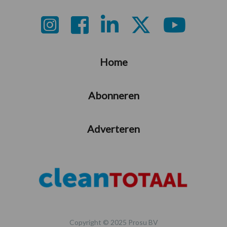
Footer
Home
Abonneren
Adverteren
Copyright © 2025 Prosu BV