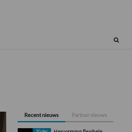
Zoeken...
Zoek
Recent nieuws
Partner nieuws
Primaire
Sidebar
30 dec
Hervorming flexibele