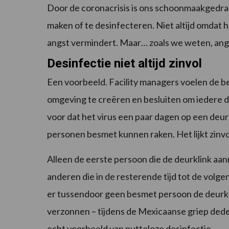
Door de coronacrisis is ons schoonmaakgedrag
maken of te desinfecteren. Niet altijd omdat h
angst vermindert. Maar… zoals we weten, angs
Desinfectie niet altijd zinvol
Een voorbeeld. Facility managers voelen de b
omgeving te creëren en besluiten om iedere dr
voor dat het virus een paar dagen op een deur
personen besmet kunnen raken. Het lijkt zinvol
Alleen de eerste persoon die de deurklink aanra
anderen die in de resterende tijd tot de volgen
er tussendoor geen besmet persoon de deurkr
verzonnen – tijdens de Mexicaanse griep deden
echt voorbeeld van nutteloze desinfectie.