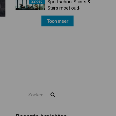
22 dec
Sportschool Saints &
Stars moet oud-
schoonmakers alsnog
betalen
Toon meer
Zoeken...
Zoek