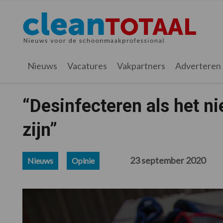
Spring
Door
Spring
Spring
naar
naar
naar
naar
Cleantotaal.nl
Het
de
de
de
de
hoofdnavigatie
hoofd
eerste
voettekst
laatste
inhoud
sidebar
nieuws
Nieuws
Vacatures
Vakpartners
Adverteren
voor
de
professionele
“Desinfecteren als het nie
schoonmaak
zijn”
23 september 2020
Nieuws
Opinie