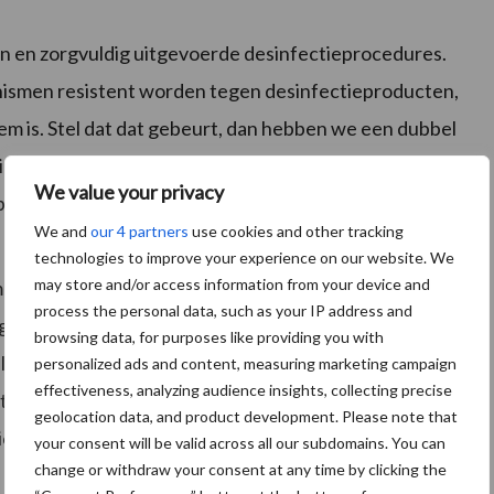
 en zorgvuldig uitgevoerde desinfectieprocedures.
anismen resistent worden tegen desinfectieproducten,
eem is. Stel dat dat gebeurt, dan hebben we een dubbel
ek omdat de desinfectans de pathogene bacterie niet
We value your privacy
bioticum ook niet meer.
We and
our 4 partners
use cookies and other tracking
p de mens
technologies to improve your experience on our website. We
may store and/or access information from your device and
en slimme topverdedigers zijn. Ze winnen het met
process the personal data, such as your IP address and
gen zich onder gunstige omstandigheden elke 20
browsing data, for purposes like providing you with
nel aanpassen en mechanismen ontwikkelen die hen
personalized ads and content, measuring marketing campaign
effectiveness, analyzing audience insights, collecting precise
otica. Mensen planten zich veel langzamer voort. Het
geolocation data, and product development. Please note that
 zich aanpast aan veranderde omstandigheden. In die
your consent will be valid across all our subdomains. You can
change or withdraw your consent at any time by clicking the