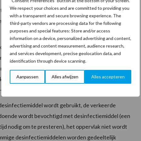
“Consent Preferences” button at the bottom of your screen.
We respect your choices and are committed to providing you
e worden. We reizen regelmatig en gemakkelijk de
with a transparent and secure browsing experience. The
 ons mee. Zo helpen we ze zich uit te breiden naar
third-party vendors are processing data for the following
purposes and special features: Store and/or access
information on a device, personalized advertising and content,
advertising and content measurement, audience research,
o-organismen te bestrijden, proberen we ze terug te
and services development, precise geolocation data, and
ren) of desinfectie (doden). Bijvoorbeeld door het
identification through device scanning.
en) van processen. Maar als we een oppervlak op de
Aanpassen
Alles afwijzen
Alles accepteren
kke microben dood. De sterksten overleven en
o-organismen nog sterker maakt.
 desinfectiemiddel wordt gebruikt, de verkeerde
ldoende wordt bevochtigd met desinfectiemiddel (een
ijd nodig om te presteren), het oppervlak niet wordt
ommige desinfectiemiddelen worden gedeeltelijk