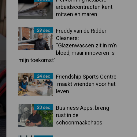
arbeidscontracten kent
mitsen en maren
29 dec
Freddy van de Ridder
Cleaners:
“Glazenwassen zit in m’n
bloed, maar innoveren is
mijn toekomst”
24 dec
Friendship Sports Centre
maakt vrienden voor het
leven
23 dec
Business Apps: breng
rust in de
schoonmaakchaos