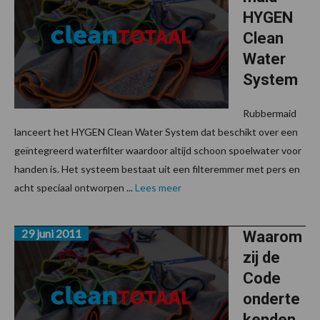
HYGEN
Clean
Water
System
Rubbermaid
lanceert het HYGEN Clean Water System dat beschikt over een
geïntegreerd waterfilter waardoor altijd schoon spoelwater voor
handen is. Het systeem bestaat uit een filteremmer met pers en
acht speciaal ontworpen ...
Lees meer
29 juni 2011
Waarom
zij de
Code
onderte
kenden