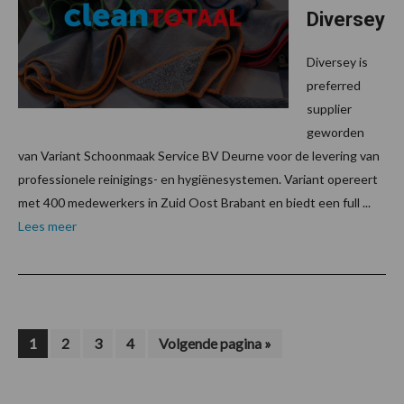
Diversey
Diversey is
preferred
supplier
geworden
van Variant Schoonmaak Service BV Deurne voor de levering van
professionele reinigings- en hygiënesystemen. Variant opereert
met 400 medewerkers in Zuid Oost Brabant en biedt een full ...
Lees meer
Pagina
Pagina
Pagina
Pagina
Ga
1
2
3
4
Volgende pagina »
naar