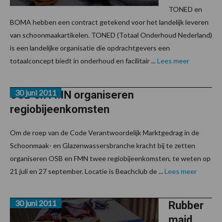
TONED en
BOMA hebben een contract getekend voor het landelijk leveren
van schoonmaakartikelen. TONED (Totaal Onderhoud Nederland)
is een landelijke organisatie die opdrachtgevers een
totaalconcept biedt in onderhoud en facilitair ...
Lees meer
30 juni 2011
OSB en FMN organiseren
regiobijeenkomsten
Om de roep van de Code Verantwoordelijk Marktgedrag in de
Schoonmaak- en Glazenwassersbranche kracht bij te zetten
organiseren OSB en FMN twee regiobijeenkomsten, te weten op
21 juli en 27 september. Locatie is Beachclub de ...
Lees meer
30 juni 2011
Rubber
maid