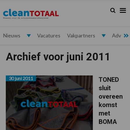
Spring
Door
Spring
naar
naar
naar
Zoeken...
Zoek
Cleantotaal.nl
Het
de
de
de
hoofdnavigatie
hoofd
voettekst
laatste
inhoud
nieuws
voor
Nieuws
Vacatures
Vakpartners
Advert
de
professionele
Archief voor juni 2011
schoonmaak
30 juni 2011
TONED
sluit
overeen
komst
met
BOMA