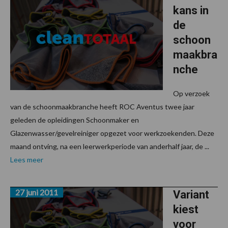
kans in
de
schoon
maakbra
nche
Op verzoek
van de schoonmaakbranche heeft ROC Aventus twee jaar
geleden de opleidingen Schoonmaker en
Glazenwasser/gevelreiniger opgezet voor werkzoekenden. Deze
maand ontving, na een leerwerkperiode van anderhalf jaar, de ...
Lees meer
27 juni 2011
Variant
kiest
voor