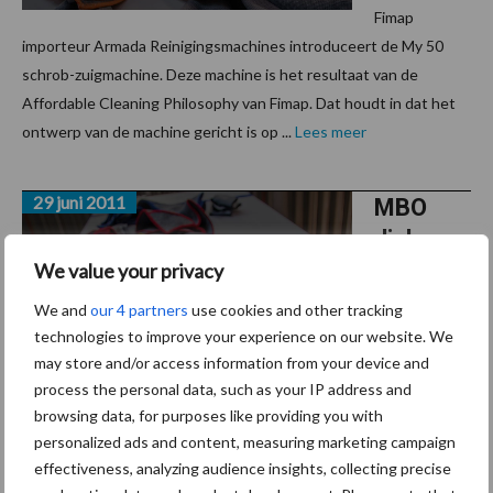
Fimap
importeur Armada Reinigingsmachines introduceert de My 50
schrob-zuigmachine. Deze machine is het resultaat van de
Affordable Cleaning Philosophy van Fimap. Dat houdt in dat het
ontwerp van de machine gericht is op ...
Lees meer
29 juni 2011
MBO
diploma
voor
We value your privacy
Friese
We and
our 4 partners
use cookies and other tracking
leerlinge
technologies to improve your experience on our website. We
may store and/or access information from your device and
n
process the personal data, such as your IP address and
browsing data, for purposes like providing you with
Onlangs ontvi
personalized ads and content, measuring marketing campaign
ng in Heerenveen de eerste groep van twaalf leerlingen van het
effectiveness, analyzing audience insights, collecting precise
Friesland College het mbo-diploma Medewerker Schoonmaak en