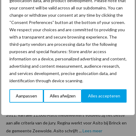
geolocation data, and product development. Please note that
Glazenwassen, met de uitstroomrichting
your consent will be valid across all our subdomains. You can
Schoonmaker/medewerker vloeronderhoud. Begin 2010 ...
change or withdraw your consent at any time by clicking the
Lees meer
“Consent Preferences” button at the bottom of your screen.
We respect your choices and are committed to providing you
with a transparent and secure browsing experience. The
27 juni 2011
Regina
third-party vendors are processing data for the following
Elbertse
purposes and special features: Store and/or access
n Asito
information on a device, personalized advertising and content,
Schoon
advertising and content measurement, audience research,
and services development, precise geolocation data, and
maker
identification through device scanning.
van het
jaar
Aanpassen
Alles afwijzen
Alles accepteren
Regina Elbertsen is gekozen tot Asito Schoonmaker van het jaar
2011. Van alle 11.000 Asito medewerkers voldeed zij het beste
aan alle criteria van de jury. Regina werkt voor Asito bij Brinck en
de gemeente Zeewolde. Asito schrijft ...
Lees meer