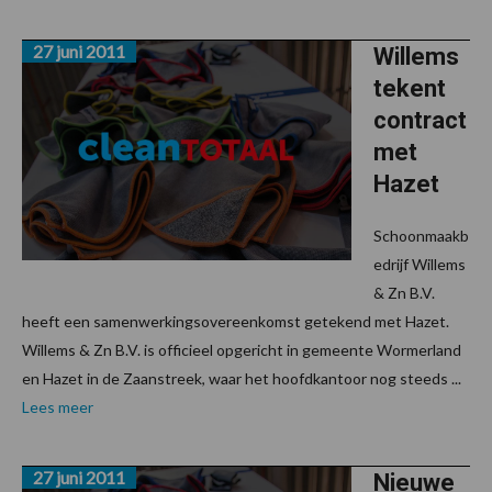
27 juni 2011
Willems
tekent
contract
met
Hazet
Schoonmaakb
edrijf Willems
& Zn B.V.
heeft een samenwerkingsovereenkomst getekend met Hazet.
Willems & Zn B.V. is officieel opgericht in gemeente Wormerland
en Hazet in de Zaanstreek, waar het hoofdkantoor nog steeds ...
Lees meer
27 juni 2011
Nieuwe