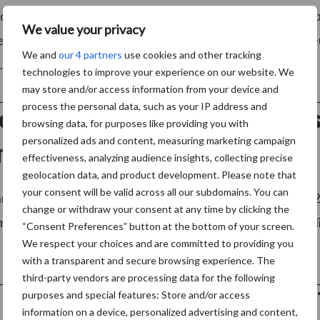
derlijke directiewisseling binnen ADG dienstengroep. B
We value your privacy
, is per 1 februari 2021 benoemd tot Algemeen Directeu
We and
our 4 partners
use cookies and other tracking
..
Lees meer
technologies to improve your experience on our website. We
may store and/or access information from your device and
process the personal data, such as your IP address and
onmaak Vakdagen verplaatst
browsing data, for purposes like providing you with
personalized ads and content, measuring marketing campaign
mber 2021
effectiveness, analyzing audience insights, collecting precise
geolocation data, and product development. Please note that
your consent will be valid across all our subdomains. You can
aak Vakdagen zijn verplaatst naar 9 en 10 november 202
change or withdraw your consent at any time by clicking the
 de beurs in april door te laten gaan. De plaats van handel
“Consent Preferences” button at the bottom of your screen.
We respect your choices and are committed to providing you
with a transparent and secure browsing experience. The
third-party vendors are processing data for the following
 Zorg voert wijzigingen in 
purposes and special features: Store and/or access
information on a device, personalized advertising and content,