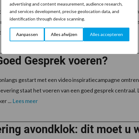
advertising and content measurement, audience research,
 heeft verschillende wijzigingen doorgevoerd in haar M
and services development, precise geolocation data, and
identification through device scanning.
is per 25 januari 2021 benoemd tot Operationeel directe
zijn ...
Lees meer
Aanpassen
Alles afwijzen
Alles accepteren
Goed Gesprek voeren?
onlangs gestart met een video inspiratiecampagne omtren
evering staat het voeren van een goed gesprek centraal. 
r ...
Lees meer
ring avondklok: dit moet u 