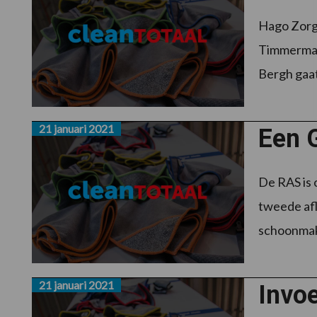
Hago Zorg
Timmerman 
Bergh gaat 
21 januari 2021
Een 
De RAS is 
tweede afl
schoonmake
21 januari 2021
Invoe