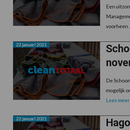
Een uitzon
Management
voorheen .
22 januari 2021
Scho
nove
De Schoonm
mogelijk om
Lees meer
22 januari 2021
Hago