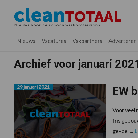
Spring
Door
Spring
naar
naar
naar
Cleantotaal.nl
Het
de
de
de
hoofdnavigatie
hoofd
voettekst
laatste
inhoud
nieuws
Nieuws
Vacatures
Vakpartners
Adverteren
voor
de
Archief voor januari 202
professionele
schoonmaak
29 januari 2021
EW bl
Voor veel 
fris gebou
gevoel ...
L