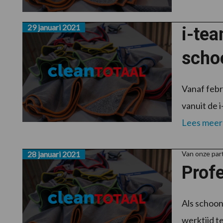
29 januari 2021
i-te
scho
Vanaf febr
vanuit de 
Lees meer
28 januari 2021
Van onze par
Prof
Als schoon
werktijd t