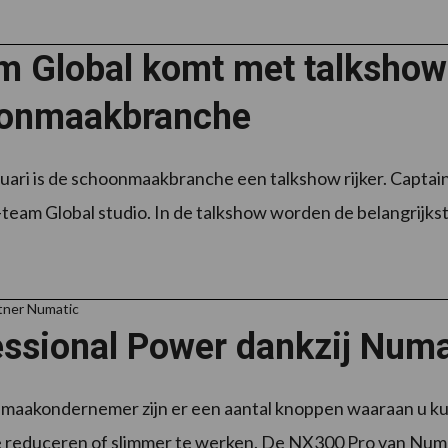
am Global komt met talkshow
onmaakbranche
uari is de schoonmaakbranche een talkshow rijker. Captain
i-team Global studio. In de talkshow worden de belangrijkst
tner Numatic
essional Power dankzij Num
maakondernemer zijn er een aantal knoppen waaraan u kun
e reduceren of slimmer te werken. De NX300 Pro van Numat