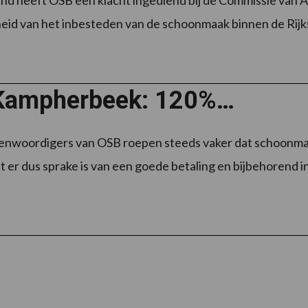
nd heeft OSB een klacht ingediend bij de Commissie van 
id van het inbesteden van de schoonmaak binnen de Rijkso
Kampherbeek: 120%…
enwoordigers van OSB roepen steeds vaker dat schoonmak
at er dus sprake is van een goede betaling en bijbehorend i