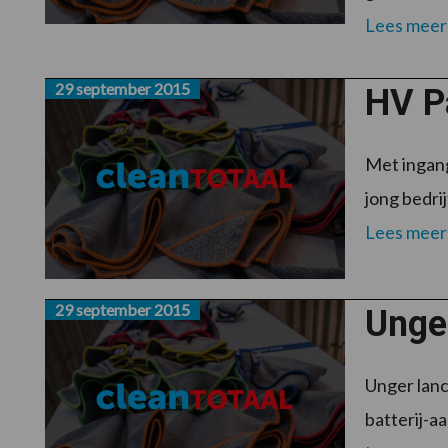
Lees meer
29 september 2015
HV Pa
Met ingang
jong bedri
Lees meer
29 september 2015
Unge
Unger lanc
batterij-a