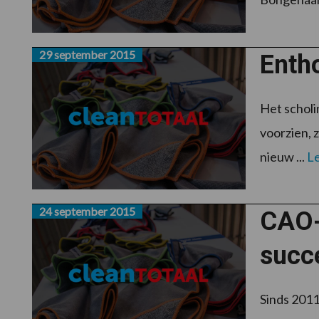
29 september 2015
Enth
Het scholi
voorzien, 
nieuw ...
L
24 september 2015
CAO-
succ
Sinds 2011