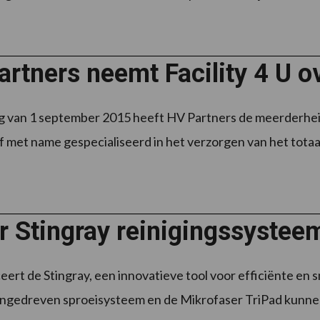
rtners neemt Facility 4 U o
 van 1 september 2015 heeft HV Partners de meerderheid
jf met name gespecialiseerd in het verzorgen van het totaal
r Stingray reinigingssystee
eert de Stingray, een innovatieve tool voor efficiënte en
angedreven sproeisysteem en de Mikrofaser TriPad kunnen