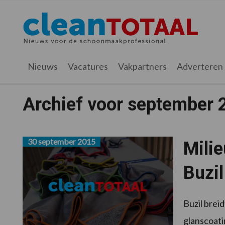
Spring
Door
Spring
naar
naar
naar
Cleantotaal.nl
Het
de
de
de
hoofdnavigatie
hoofd
voettekst
laatste
inhoud
nieuws
Nieuws
Vacatures
Vakpartners
Adverteren
voor
de
Archief voor september 
professionele
schoonmaak
30 september 2015
Milie
Buzil
Buzil brei
glanscoati