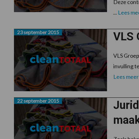
Deze contr
...
Lees me
23 september 2015
VLS 
VLS Groep 
invulling 
Lees meer
22 september 2015
Juri
maak