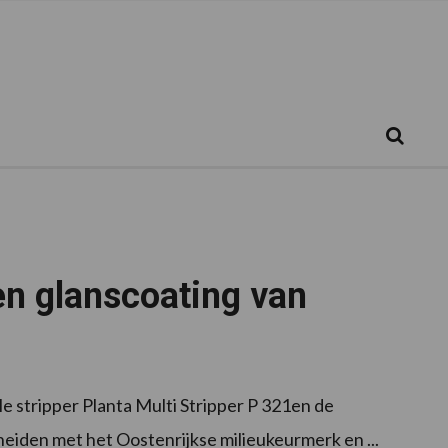
Zoeken...
Zoek
 en glanscoating van
le stripper Planta Multi Stripper P 321en de
heiden met het Oostenrijkse milieukeurmerk en ...