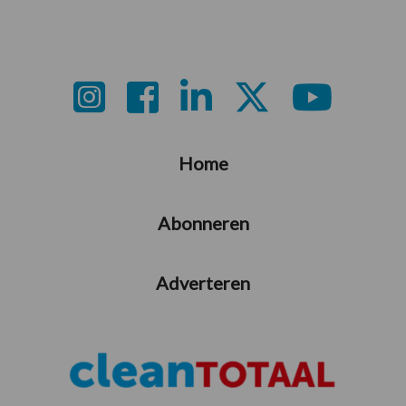
Footer
Home
Abonneren
Adverteren