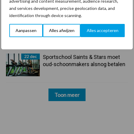
Friendship Sports Centre maakt
advertising and content measurement, audience research,
vrienden voor het leven
and services development, precise geolocation data, and
identification through device scanning.
23 dec
Business Apps: breng rust in de
Aanpassen
Alles afwijzen
Alles accepteren
schoonmaakchaos
22 dec
Sportschool Saints & Stars moet
oud-schoonmakers alsnog betalen
Toon meer