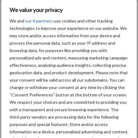
We value your privacy
We and
our 4 partners
use cookies and other tracking
Toon meer
technologies to improve your experience on our website. We
may store and/or access information from your device and
process the personal data, such as your IP address and
browsing data, for purposes like providing you with
Primaire
Recent nieuws
Partner nieuws
personalized ads and content, measuring marketing campaign
Sidebar
effectiveness, analyzing audience insights, collecting precise
geolocation data, and product development. Please note that
30 dec
Hervorming flexibele
your consent will be valid across all our subdomains. You can
arbeidscontracten kent mitsen en
change or withdraw your consent at any time by clicking the
maren
“Consent Preferences” button at the bottom of your screen.
We respect your choices and are committed to providing you
29 dec
Freddy van de Ridder Cleaners:
with a transparent and secure browsing experience. The
“Glazenwassen zit in m’n bloed,
third-party vendors are processing data for the following
maar innoveren is mijn toekomst”
purposes and special features: Store and/or access
information on a device, personalized advertising and content,
24 dec