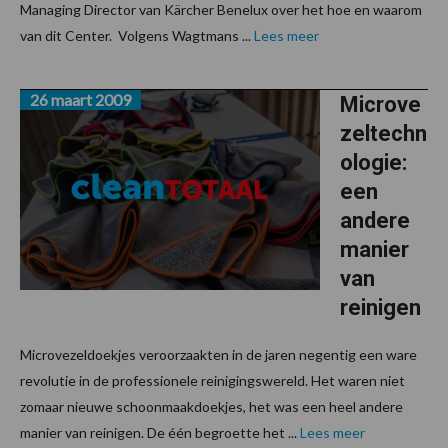
Managing Director van Kärcher Benelux over het hoe en waarom
van dit Center. Volgens Wagtmans ...
Lees meer
26 maart 2009
Microve
zeltechn
ologie:
een
andere
manier
van
reinigen
Microvezeldoekjes veroorzaakten in de jaren negentig een ware
revolutie in de professionele reinigingswereld. Het waren niet
zomaar nieuwe schoonmaakdoekjes, het was een heel andere
manier van reinigen. De één begroette het ...
Lees meer