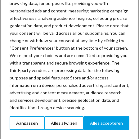
browsing data, for purposes like providing you with
26 maart 2009
Nilfisk
personalized ads and content, measuring marketing campaign
introduc
effectiveness, analyzing audience insights, collecting precise
geolocation data, and product development. Please note that
eert de
your consent will be valid across all our subdomains. You can
SR 1601
change or withdraw your consent at any time by clicking the
D3
“Consent Preferences” button at the bottom of your screen.
We respect your choices and are committed to providing you
De Nilfisk SR
with a transparent and secure browsing experience. The
1601 D3 is
third-party vendors are processing data for the following
ontwikkeld
purposes and special features: Store and/or access
voor industriële toepassingen zoals zwaar vervuilde fabrieken en
information on a device, personalized advertising and content,
advertising and content measurement, audience research,
parkeergarages. Het ontstaan van stof tijdens het vegen wordt
and services development, precise geolocation data, and
effectief voorkomen dankzij het vernevelingsysteem. De machine
identification through device scanning.
...
Lees meer
Aanpassen
Alles afwijzen
Alles accepteren
26 maart 2009
Clean