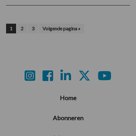
Pagina
Pagina
Pagina
Ga
1
2
3
Volgende pagina »
naar
Footer
Home
Abonneren