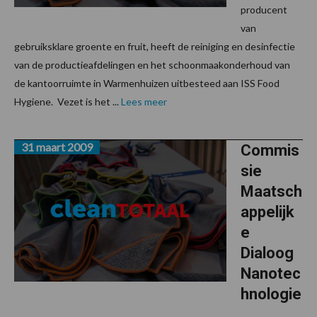
producent
van
gebruiksklare groente en fruit, heeft de reiniging en desinfectie
van de productieafdelingen en het schoonmaakonderhoud van
de kantoorruimte in Warmenhuizen uitbesteed aan ISS Food
Hygiene. Vezet is het ...
Lees meer
31 maart 2009
Commis
sie
Maatsch
appelijk
e
Dialoog
Nanotec
hnologie