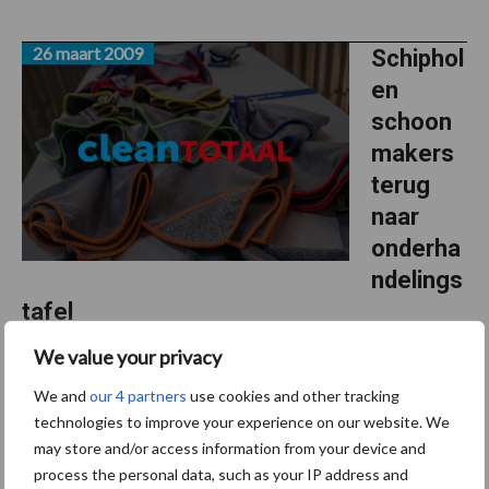
26 maart 2009
Schiphol
en
schoon
makers
terug
naar
onderha
ndelings
tafel
We value your privacy
De staking van 600 schoonmakers op Schiphol gaat voorlopig niet
door. FNV Bondgenoten en Schiphol gaan terug naar de
We and
our 4 partners
use cookies and other tracking
onderhandelingstafel. Dit op voorstel van de rechter in een kort
technologies to improve your experience on our website. We
may store and/or access information from your device and
geding van schoonmaakbedrijven tegen de staking. ...
Lees meer
process the personal data, such as your IP address and