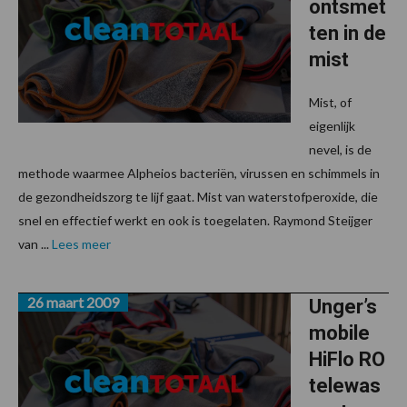
ontsmet
ten in de
mist
Mist, of
eigenlijk
nevel, is de
methode waarmee Alpheios bacteriën, virussen en schimmels in
de gezondheidszorg te lijf gaat. Mist van waterstofperoxide, die
snel en effectief werkt en ook is toegelaten. Raymond Steijger
van ...
Lees meer
26 maart 2009
Unger’s
mobile
HiFlo RO
telewas