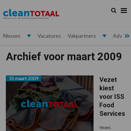
Spring
Door
Spring
naar
naar
naar
Zoeken...
Zoek
Cleantotaal.nl
Het
de
de
de
hoofdnavigatie
hoofd
voettekst
laatste
inhoud
nieuws
voor
Nieuws
Vacatures
Vakpartners
Advert
de
professionele
Archief voor maart 2009
schoonmaak
31 maart 2009
Vezet
kiest
voor ISS
Food
Services
Vezet,