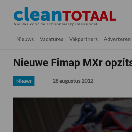
Spring
Door
Spring
Spring
naar
naar
naar
naar
Cleantotaal.nl
Het
de
de
de
de
hoofdnavigatie
hoofd
eerste
voettekst
laatste
inhoud
sidebar
nieuws
Nieuws
Vacatures
Vakpartners
Adverteren
voor
de
professionele
Nieuwe Fimap MXr opzit
schoonmaak
28 augustus 2012
Nieuws