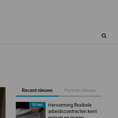
Zoeken...
Zoek
Recent nieuws
Partner nieuws
Primaire
Sidebar
30 dec
Hervorming flexibele
arbeidscontracten kent
mitsen en maren