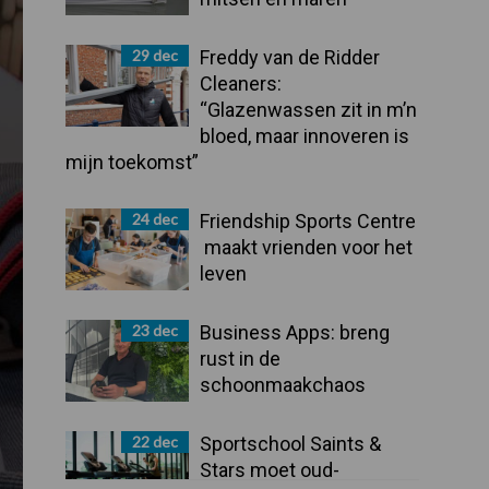
29 dec
Freddy van de Ridder
Cleaners:
“Glazenwassen zit in m’n
bloed, maar innoveren is
mijn toekomst”
24 dec
Friendship Sports Centre
maakt vrienden voor het
leven
23 dec
Business Apps: breng
rust in de
schoonmaakchaos
22 dec
Sportschool Saints &
Stars moet oud-