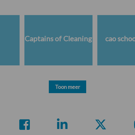
Captains of Cleaning
cao scho
Toon meer