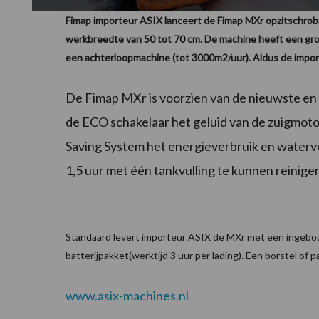
Fimap importeur ASIX lanceert de Fimap MXr opzitschro
werkbreedte van 50 tot 70 cm. De machine heeft een grot
een achterloopmachine (tot 3000m2/uur). Aldus de imp
De Fimap MXr is voorzien van de nieuwste en 
de ECO schakelaar het geluid van de zuigmot
Saving System het energieverbruik en waterve
1,5 uur met één tankvulling te kunnen reinige
Standaard levert importeur ASIX de MXr met een ingebo
batterijpakket(werktijd 3 uur per lading). Een borstel o
www.asix-machines.nl