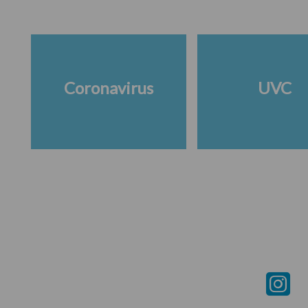
Coronavirus
UVC
Footer