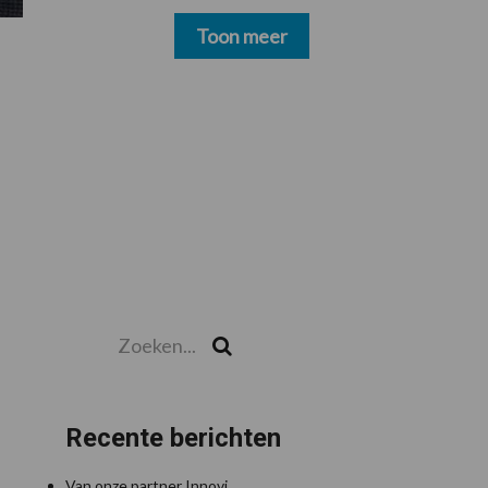
schoonmakers alsnog
betalen
Toon meer
Zoeken...
Zoek
Recente berichten
Van onze partner Innovi