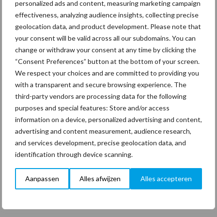
personalized ads and content, measuring marketing campaign
“Glazenwassen zit in m’n bloed,
effectiveness, analyzing audience insights, collecting precise
maar innoveren is mijn toekomst”
geolocation data, and product development. Please note that
your consent will be valid across all our subdomains. You can
24 dec
Friendship Sports Centre maakt
change or withdraw your consent at any time by clicking the
vrienden voor het leven
“Consent Preferences” button at the bottom of your screen.
We respect your choices and are committed to providing you
with a transparent and secure browsing experience. The
23 dec
Business Apps: breng rust in de
third-party vendors are processing data for the following
schoonmaakchaos
purposes and special features: Store and/or access
information on a device, personalized advertising and content,
advertising and content measurement, audience research,
22 dec
Sportschool Saints & Stars moet
and services development, precise geolocation data, and
oud-schoonmakers alsnog betalen
identification through device scanning.
Aanpassen
Alles afwijzen
Alles accepteren
Toon meer