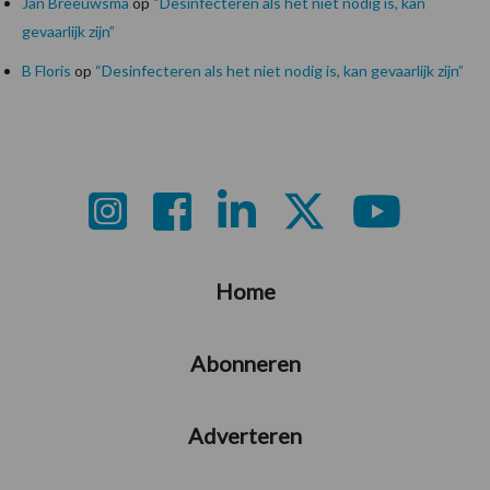
Jan Breeuwsma
op
“Desinfecteren als het niet nodig is, kan
gevaarlijk zijn”
B Floris
op
“Desinfecteren als het niet nodig is, kan gevaarlijk zijn”
Footer
Home
Abonneren
Adverteren