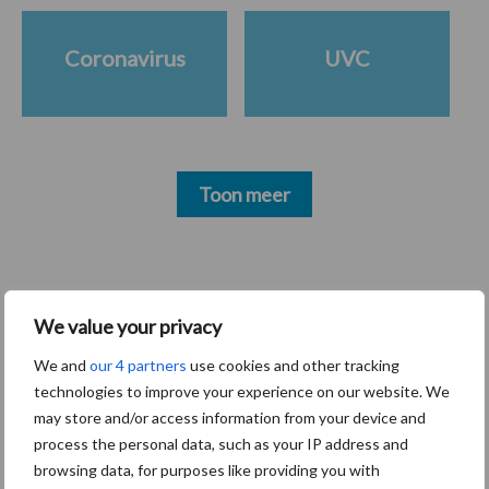
Coronavirus
UVC
Toon meer
Primaire
Recent nieuws
Partner nieuws
We value your privacy
Sidebar
30 dec
Hervorming flexibele
We and
our 4 partners
use cookies and other tracking
arbeidscontracten kent mitsen en
technologies to improve your experience on our website. We
maren
may store and/or access information from your device and
process the personal data, such as your IP address and
browsing data, for purposes like providing you with
29 dec
Freddy van de Ridder Cleaners: