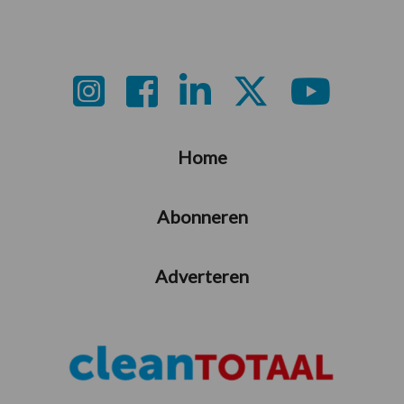
Footer
Home
Abonneren
Adverteren