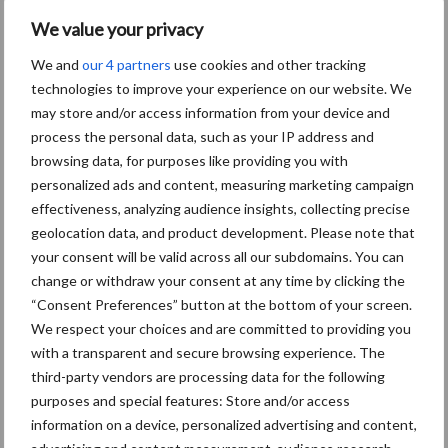
We value your privacy
We and
our 4 partners
use cookies and other tracking
Toon meer
technologies to improve your experience on our website. We
may store and/or access information from your device and
process the personal data, such as your IP address and
browsing data, for purposes like providing you with
Primaire
Recent nieuws
Partner nieuws
personalized ads and content, measuring marketing campaign
Sidebar
effectiveness, analyzing audience insights, collecting precise
geolocation data, and product development. Please note that
30 dec
Hervorming flexibele
your consent will be valid across all our subdomains. You can
arbeidscontracten kent mitsen en
change or withdraw your consent at any time by clicking the
maren
“Consent Preferences” button at the bottom of your screen.
We respect your choices and are committed to providing you
29 dec
Freddy van de Ridder Cleaners:
with a transparent and secure browsing experience. The
“Glazenwassen zit in m’n bloed,
third-party vendors are processing data for the following
maar innoveren is mijn toekomst”
purposes and special features: Store and/or access
information on a device, personalized advertising and content,
24 dec
Friendship Sports Centre maakt