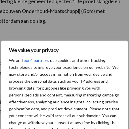
 dertig kleine gemeenteobjecten.” De proef slaagde en
m Gebouwen Onderhoud-Maatschappij (Gom) met
tterdam aan de slag.
We value your privacy
We and
our 4 partners
use cookies and other tracking
succesformule. Deze bestond uit het werken vanuit een
technologies to improve your experience on our website. We
efficiënte wijze zonder toename van de werkdruk.
may store and/or access information from your device and
process the personal data, such as your IP address and
uit 30 procent wekelijkse of maandelijkse activiteiten
browsing data, for purposes like providing you with
Ik zorgde er destijds voor, in tegenstelling tot het
personalized ads and content, measuring marketing campaign
de wekelijkse en maandelijkse werkzaamheden
effectiveness, analyzing audience insights, collecting precise
geolocation data, and product development. Please note that
ngspotentieel zat hem in de overige 70 procent.”
your consent will be valid across all our subdomains. You can
change or withdraw your consent at any time by clicking the