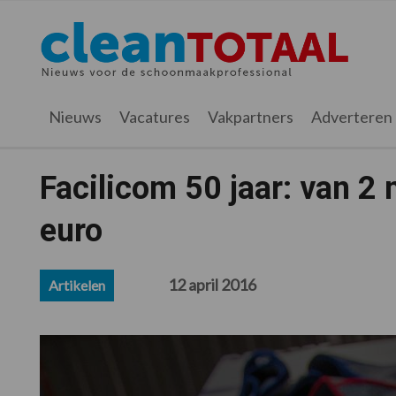
Spring
Door
Spring
Spring
naar
naar
naar
naar
Cleantotaal.nl
Het
de
de
de
de
hoofdnavigatie
hoofd
eerste
voettekst
laatste
inhoud
sidebar
nieuws
Nieuws
Vacatures
Vakpartners
Adverteren
voor
de
professionele
Facilicom 50 jaar: van 2 
schoonmaak
euro
12 april 2016
Artikelen