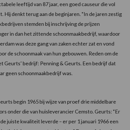
tabele leeftijd van 87 jaar, een goed causeur die vol
Hij denkt terug aan de beginjaren. “In de jaren zestig
edrijven stemden bij inschrijving de prijzen
hoger in dan het zittende schoonmaakbedrijf, waardoor
erdam was deze gang van zaken echter zat en vond
de voor de schoonmaak van hun gebouwen. Reden om de
 Geurts’ bedrijf: Penning & Geurts. Een bedrijf dat
ar geen schoonmaakbedrijf was.
urts begin 1965 bij wijze van proef drie middelbare
rs onder die van huisleverancier Cemsto. Geurts: “Er
k de juiste kwaliteit leverde – er per 1 januari 1966 een