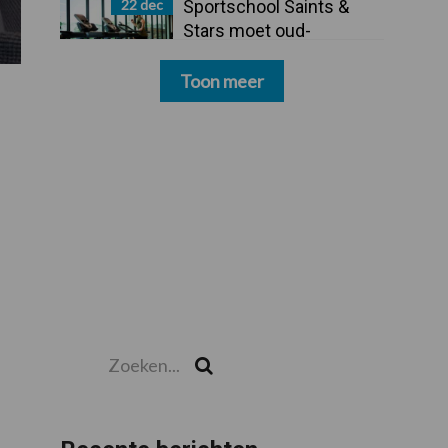
22 dec
Sportschool Saints &
Stars moet oud-
schoonmakers alsnog
betalen
Toon meer
Zoeken...
Zoek