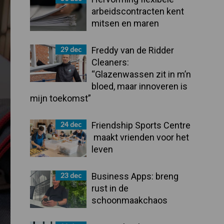
arbeidscontracten kent
mitsen en maren
29 dec
Freddy van de Ridder
Cleaners:
“Glazenwassen zit in m’n
bloed, maar innoveren is
mijn toekomst”
24 dec
Friendship Sports Centre
maakt vrienden voor het
leven
23 dec
Business Apps: breng
rust in de
schoonmaakchaos