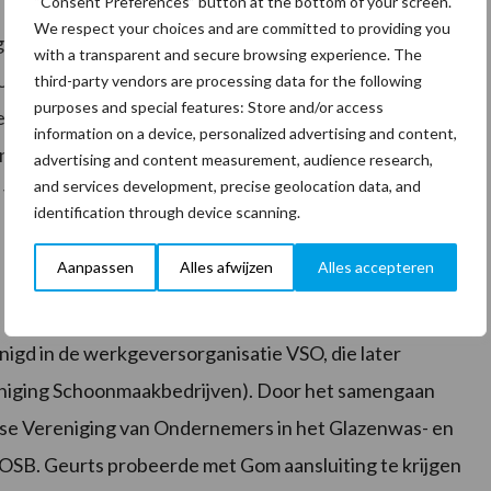
“Consent Preferences” button at the bottom of your screen.
We respect your choices and are committed to providing you
gever aan en in rap tempo volgde het Congresgebouw
with a transparent and secure browsing experience. The
versiteit, de Vrije Universiteit en vele andere
third-party vendors are processing data for the following
purposes and special features: Store and/or access
 de overstap naar Gom graag maken. Het was in die
information on a device, personalized advertising and content,
nden te vinden. De schoonmaakbranche kende geen
advertising and content measurement, audience research,
and services development, precise geolocation data, and
veranderde dit gelukkig stukje bij beetje.”
identification through device scanning.
Aanpassen
Alles afwijzen
Alles accepteren
igd in de werkgeversorganisatie VSO, die later
iging Schoonmaakbedrijven). Door het samengaan
e Vereniging van Ondernemers in het Glazenwas- en
 OSB. Geurts probeerde met Gom aansluiting te krijgen