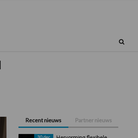
Zoeken...
Zoek
d
Recent nieuws
Partner nieuws
Primaire
Sidebar
30 dec
Hervorming flexibele