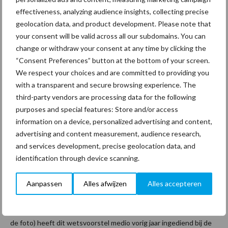
Masterclass Dossieropbouw en ontslag op 30 juli 2020
effectiveness, analyzing audience insights, collecting precise
geolocation data, and product development. Please note that
your consent will be valid across all our subdomains. You can
20 mei 2020
Van onze
change or withdraw your consent at any time by clicking the
partner The
Legal
“Consent Preferences” button at the bottom of your screen.
Company
We respect your choices and are committed to providing you
Is
with a transparent and secure browsing experience. The
wetsvoo
third-party vendors are processing data for the following
purposes and special features: Store and/or access
rstel
information on a device, personalized advertising and content,
WHOA
advertising and content measurement, audience research,
een
and services development, precise geolocation data, and
kans of bedreiging voor de
identification through device scanning.
schoonmaaksector?
Aanpassen
Alles afwijzen
Alles accepteren
Al jarenlang is de Wet Homologatie Onderhands Akkoord (hierna
WHOA) in de maak. Minister voor Rechtsbescherming Dekker (op
de foto) heeft dit wetsvoorstel medio vorig jaar ingediend bij de