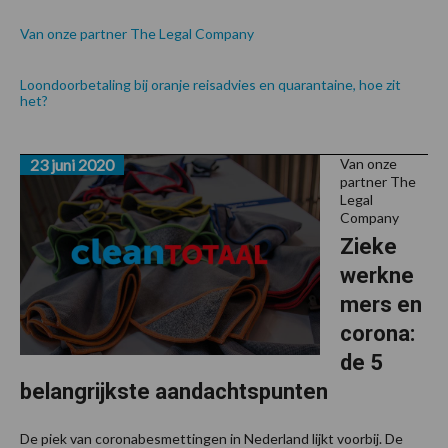
Van onze partner The Legal Company
Loondoorbetaling bij oranje reisadvies en quarantaine, hoe zit
het?
23 juni 2020
Van onze
partner The
Legal
Company
Zieke
werkne
mers en
corona:
de 5
belangrijkste aandachtspunten
De piek van coronabesmettingen in Nederland lijkt voorbij. De