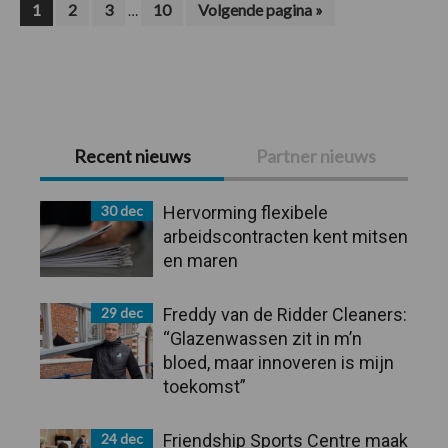
Interim
Pagina
Pagina
Pagina
Pagina
Ga
1
2
3
10
Volgende pagina »
…
naar
pagina's
zijn
weggelaten
Primaire
Recent nieuws
Partner nieuws
Sidebar
30 dec
Hervorming flexibele
arbeidscontracten kent mitsen
en maren
29 dec
Freddy van de Ridder Cleaners:
“Glazenwassen zit in m’n
bloed, maar innoveren is mijn
toekomst”
24 dec
Friendship Sports Centre maak