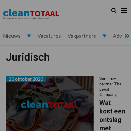
Spring
Door
Spring
Spring
naar
naar
naar
naar
Zoeken...
Zoek
Cleantotaal.nl
Het
de
de
de
de
hoofdnavigatie
hoofd
eerste
voettekst
laatste
inhoud
sidebar
nieuws
voor
Nieuws
Vacatures
Vakpartners
Advert
de
professionele
Juridisch
schoonmaak
23 oktober 2020
Van onze
partner The
Legal
Company
Wat
kost een
ontslag
met