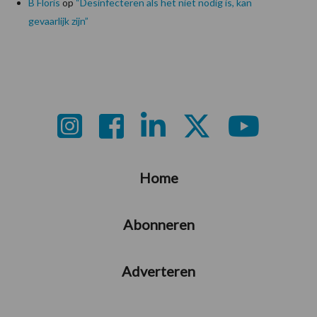
B Floris
op
“Desinfecteren als het niet nodig is, kan
gevaarlijk zijn”
Footer
Home
Abonneren
Adverteren