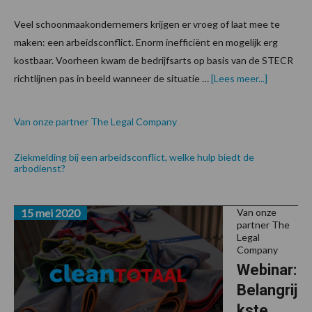
Veel schoonmaakondernemers krijgen er vroeg of laat mee te
maken: een arbeidsconflict. Enorm inefficiënt en mogelijk erg
kostbaar. Voorheen kwam de bedrijfsarts op basis van de STECR
over
richtlijnen pas in beeld wanneer de situatie …
[Lees meer...]
Van onze partner The Legal Company
Ziekmelding bij een arbeidsconflict, welke hulp biedt de
arbodienst?
15 mei 2020
Van onze
partner The
Legal
Company
Webinar:
Belangrij
kste