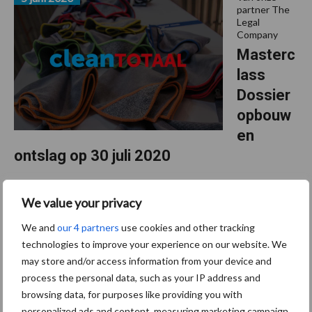
partner The
Legal
Company
Masterc
lass
Dossier
opbouw
en
ontslag op 30 juli 2020
Hoofdpijn personeelsdossiers oplossen en zelfs voorkomen? Volg
We value your privacy
dan de Masterclass Dossieropbouw en ontslag van The Legal
Company. In deze masterclass komt aan bod hoe u voldoende en
We and
our 4 partners
use cookies and other tracking
over
correct dossier opbouwt om, als verbetering van …
[Lees meer...]
technologies to improve your experience on our website. We
may store and/or access information from your device and
process the personal data, such as your IP address and
Van onze partner The Legal Company
browsing data, for purposes like providing you with
personalized ads and content, measuring marketing campaign