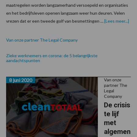
maatregelen worden langzamerhand versoepeld en organisaties
en het bedrijfsleven openen langzaam weer hun deuren. Velen
ove
vrezen dat er een tweede golf van besmettingen …
[Lees meer...]
Van onze partner The Legal Company
Zieke werknemers en corona: de 5 belangrijkste
aandachtspunten
8 juni 2020
Van onze
partner The
Legal
Company
De crisis
te lijf
met
algemen