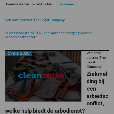
over
Tweede Kamer. Feitelijk is het …
[Lees meer...]
Van onze partner The Legal Company
Is wetsvoorstel WHOA een kans of bedreiging voor de
schoonmaaksector?
19 mei 2020
Van onze
partner The
Legal
Company
Ziekmel
ding bij
een
arbeidsc
onflict,
welke hulp biedt de arbodienst?