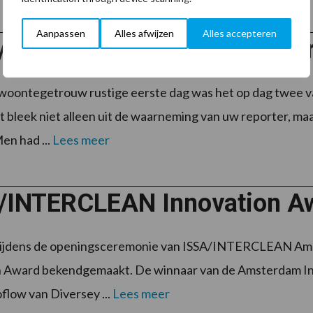
Aanpassen
Alles afwijzen
Alles accepteren
Interclean: druk, drukker, d
woontegetrouw rustige eerste dag was het op dag twee
t bleek niet alleen uit de waarneming van uw reporter, ma
en had ...
Lees meer
/INTERCLEAN Innovation Aw
tijdens de openingsceremonie van ISSA/INTERCLEAN Ams
n Award bekendgemaakt. De winnaar van de Amsterdam In
low van Diversey ...
Lees meer