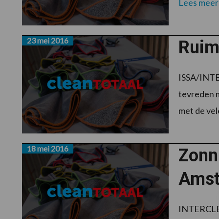
Lees meer
23 mei 2016
Ruim
ISSA/INTE
tevreden m
met de vele
18 mei 2016
Zonn
Amst
INTERCLEA