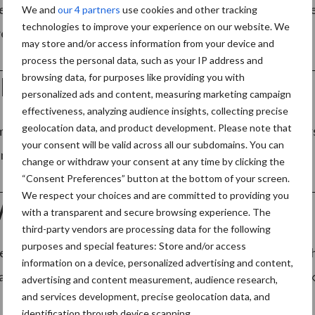
zoekers uit alle windstreken kwamen nieuwe technologie
We and
our 4 partners
use cookies and other tracking
technologies to improve your experience on our website. We
 ...
Lees meer
may store and/or access information from your device and
process the personal data, such as your IP address and
browsing data, for purposes like providing you with
NTERCLEAN 2016
personalized ads and content, measuring marketing campaign
effectiveness, analyzing audience insights, collecting precise
geolocation data, and product development. Please note that
t er op. Gelukkig hebben we de beelden nog: In de eers
your consent will be valid across all our subdomains. You can
nement! ...
Lees meer
change or withdraw your consent at any time by clicking the
“Consent Preferences” button at the bottom of your screen.
We respect your choices and are committed to providing you
/Interclean dendert dooor…
with a transparent and secure browsing experience. The
third-party vendors are processing data for the following
purposes and special features: Store and/or access
en drukke dag gisteren op ISSA/INTERCLEAN! Met verh
information on a device, personalized advertising and content,
atoren. Onze vliegende reporter Leon van den Berg sprak 
advertising and content measurement, audience research,
and services development, precise geolocation data, and
identification through device scanning.