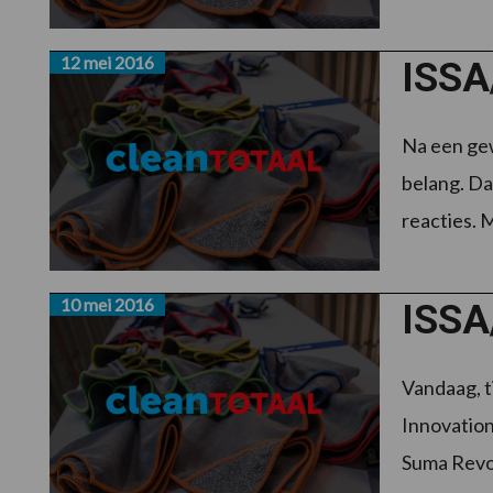
12 mei 2016
ISSA/
Na een ge
belang. Da
reacties. M
10 mei 2016
ISSA
Vandaag, 
Innovatio
Suma Revof