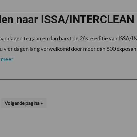
llen naar ISSA/INTERCLEA
ar dagen te gaan en dan barst de 26ste editie van ISSA
u vier dagen lang verwelkomd door meer dan 800 exposant
 meer
na
Ga
Volgende pagina »
naar