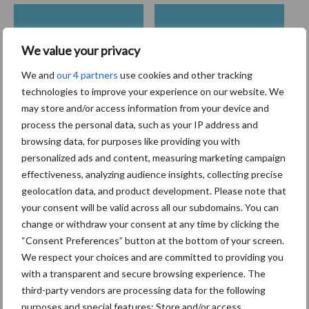
Coronavirus
UVC
We value your privacy
We and
our 4 partners
use cookies and other tracking
technologies to improve your experience on our website. We
may store and/or access information from your device and
Toon meer
process the personal data, such as your IP address and
browsing data, for purposes like providing you with
personalized ads and content, measuring marketing campaign
effectiveness, analyzing audience insights, collecting precise
Primaire
Recent nieuws
Partner nieuws
geolocation data, and product development. Please note that
Sidebar
your consent will be valid across all our subdomains. You can
change or withdraw your consent at any time by clicking the
30 dec
Hervorming flexibele
“Consent Preferences” button at the bottom of your screen.
arbeidscontracten kent mitsen en
We respect your choices and are committed to providing you
maren
with a transparent and secure browsing experience. The
third-party vendors are processing data for the following
29 dec
Freddy van de Ridder Cleaners:
purposes and special features: Store and/or access