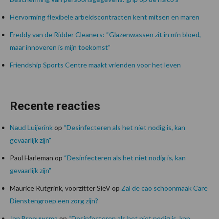
Hervorming flexibele arbeidscontracten kent mitsen en maren
Freddy van de Ridder Cleaners: “Glazenwassen zit in m’n bloed,
maar innoveren is mijn toekomst”
Friendship Sports Centre maakt vrienden voor het leven
Recente reacties
Naud Luijerink
op
“Desinfecteren als het niet nodig is, kan
gevaarlijk zijn”
Paul Harleman
op
“Desinfecteren als het niet nodig is, kan
gevaarlijk zijn”
Maurice Rutgrink, voorzitter SieV
op
Zal de cao schoonmaak Care
Dienstengroep een zorg zijn?
Jan Breeuwsma
op
“Desinfecteren als het niet nodig is, kan