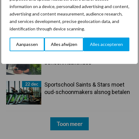
“Glazenwassen zit in m’n bloed,
information on a device, personalized advertising and content,
maar innoveren is mijn toekomst”
advertising and content measurement, audience research,
and services development, precise geolocation data, and
24 dec
Friendship Sports Centre maakt
identification through device scanning.
vrienden voor het leven
Aanpassen
Alles afwijzen
Alles accepteren
23 dec
Business Apps: breng rust in de
schoonmaakchaos
22 dec
Sportschool Saints & Stars moet
oud-schoonmakers alsnog betalen
Toon meer