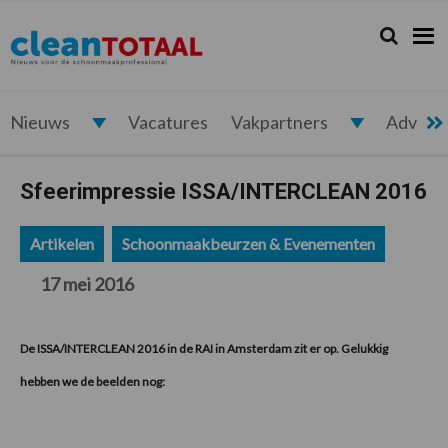
Spring
Door
Spring
Spring
naar
naar
naar
naar
Zoeken...
Zoek
Cleantotaal.nl
Het
de
de
de
de
hoofdnavigatie
hoofd
eerste
voettekst
laatste
inhoud
sidebar
nieuws
voor
Nieuws
Vacatures
Vakpartners
Advert
de
professionele
Sfeerimpressie ISSA/INTERCLEAN 2016
schoonmaak
Artikelen
Schoonmaakbeurzen & Evenementen
17 mei 2016
De ISSA/INTERCLEAN 2016 in de RAI in Amsterdam zit er op. Gelukkig
hebben we de beelden nog: