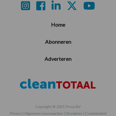
Footer
Home
Abonneren
Adverteren
Copyright © 2025 Prosu BV
Privacy
|
Algemene voorwaarden
|
Disclaimer
|
Cookiebeleid