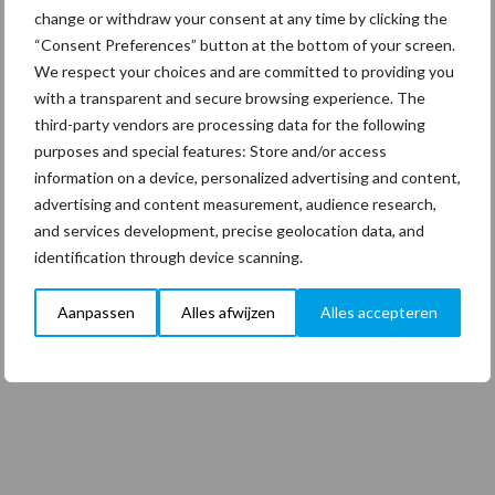
23 dec
Business Apps: breng rust in de
change or withdraw your consent at any time by clicking the
schoonmaakchaos
“Consent Preferences” button at the bottom of your screen.
We respect your choices and are committed to providing you
with a transparent and secure browsing experience. The
22 dec
Sportschool Saints & Stars moet
third-party vendors are processing data for the following
oud-schoonmakers alsnog betalen
purposes and special features: Store and/or access
information on a device, personalized advertising and content,
advertising and content measurement, audience research,
and services development, precise geolocation data, and
Toon meer
identification through device scanning.
Aanpassen
Alles afwijzen
Alles accepteren