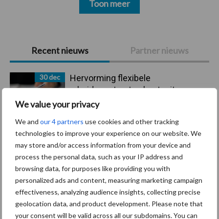
Toon meer
Primaire
Recent nieuws
Partner nieuws
Sidebar
30 dec
Hervorming flexibele
arbeidscontracten kent mitsen en
maren
We value your privacy
We and
our 4 partners
use cookies and other tracking
29 dec
Freddy van de Ridder Cleaners:
technologies to improve your experience on our website. We
“Glazenwassen zit in m’n bloed,
may store and/or access information from your device and
maar innoveren is mijn toekomst”
process the personal data, such as your IP address and
browsing data, for purposes like providing you with
24 dec
Friendship Sports Centre maakt
personalized ads and content, measuring marketing campaign
vrienden voor het leven
effectiveness, analyzing audience insights, collecting precise
geolocation data, and product development. Please note that
your consent will be valid across all our subdomains. You can