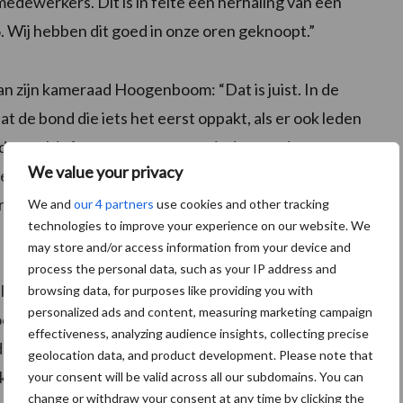
dewerkers. Dit is in feite een herhaling van een
6. Wij hebben dit goed in onze oren geknoopt.”
zijn kameraad Hoogenboom: “Dat is juist. In de
de bond die iets het eerst oppakt, als er ook leden
e leden ook informeert en namens iedereen de
We value your privacy
en vaak maar leden van één bond. of allemaal FNV of
gt dan ook vaak als eerste het signaal binnen. Als er
We and
our 4 partners
use cookies and other tracking
technologies to improve your experience on our website. We
ij zit is het niet efficiënt om met twee bonden alles te
may store and/or access information from your device and
process the personal data, such as your IP address and
 leden in Noord en Oost. In Zuid en West zitten een
browsing data, for purposes like providing you with
personalized ads and content, measuring marketing campaign
ook steeds op de hoogte gehouden, net zoals ik de FNV
effectiveness, analyzing audience insights, collecting precise
heb. Als er echt actie gevoerd moet worden en er zijn
geolocation data, and product development. Please note that
k allebei omdat er dan ook allemaal administratieve
your consent will be valid across all our subdomains. You can
change or withdraw your consent at any time by clicking the