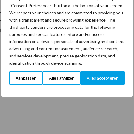
“Consent Preferences” button at the bottom of your screen.
oogenboom zegt over het niet weglopen voor de
We respect your choices and are committed to providing you
nboom was bij het bezoek aan ISS aanwezig. In dit
with a transparent and secure browsing experience. The
third-party vendors are processing data for the following
iet weg loopt voor hun verantwoordelijkheid.”
purposes and special features: Store and/or access
information on a device, personalized advertising and content,
advertising and content measurement, audience research,
and services development, precise geolocation data, and
identification through device scanning.
Aanpassen
Alles afwijzen
Alles accepteren