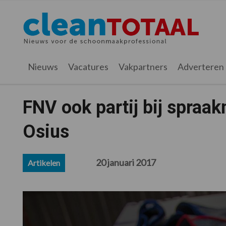
Spring
Door
Spring
Spring
naar
naar
naar
naar
Cleantotaal.nl
Het
de
de
de
de
hoofdnavigatie
hoofd
eerste
voettekst
laatste
inhoud
sidebar
nieuws
Nieuws
Vacatures
Vakpartners
Adverteren
voor
de
professionele
FNV ook partij bij spraa
schoonmaak
Osius
20 januari 2017
Artikelen