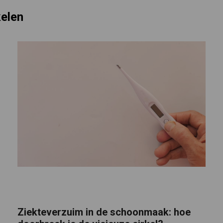
kelen
Ziekteverzuim in de schoonmaak: hoe