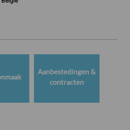
België
Aanbestedingen &
onmaak
contracten