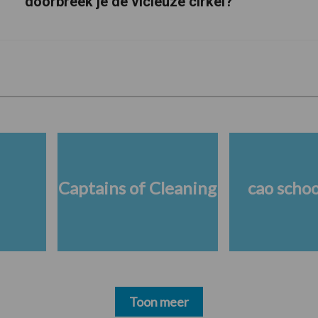
doorbreek je de vicieuze cirkel?
Captains of Cleaning
cao scho
Toon meer