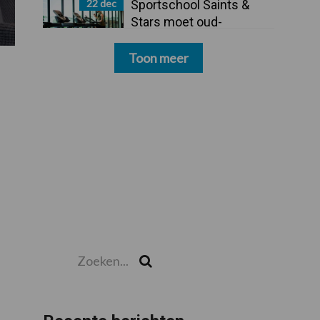
22 dec
Sportschool Saints &
Stars moet oud-
schoonmakers alsnog
betalen
Toon meer
Zoeken...
Zoek