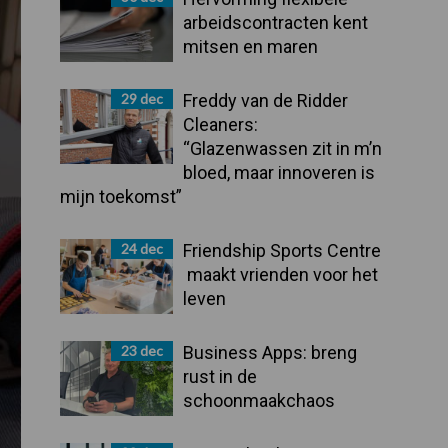
arbeidscontracten kent
mitsen en maren
29 dec
Freddy van de Ridder
Cleaners:
“Glazenwassen zit in m’n
bloed, maar innoveren is
mijn toekomst”
24 dec
Friendship Sports Centre
maakt vrienden voor het
leven
23 dec
Business Apps: breng
rust in de
schoonmaakchaos