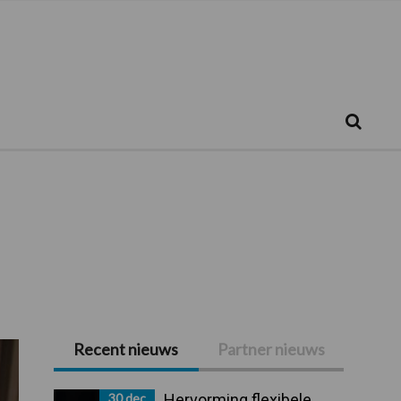
Zoeken...
Zoek
Recent nieuws
Partner nieuws
Primaire
Sidebar
30 dec
Hervorming flexibele