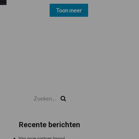
schoonmakers alsnog
betalen
Toon meer
Zoeken...
Zoek
Recente berichten
Van onze partner Innovi