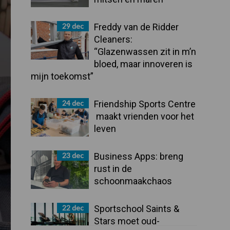
29 dec
Freddy van de Ridder
Cleaners:
“Glazenwassen zit in m’n
bloed, maar innoveren is
mijn toekomst”
24 dec
Friendship Sports Centre
maakt vrienden voor het
leven
23 dec
Business Apps: breng
rust in de
schoonmaakchaos
22 dec
Sportschool Saints &
Stars moet oud-