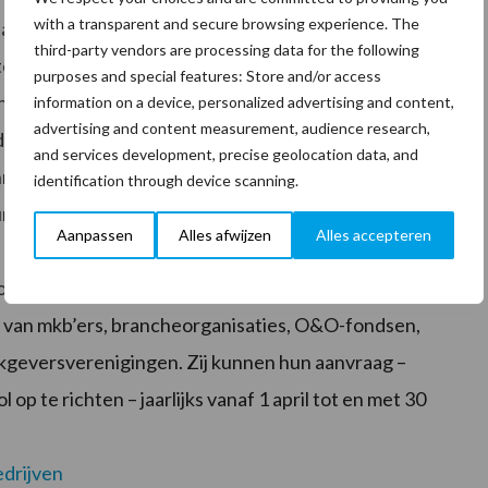
with a transparent and secure browsing experience. The
g indienen tot €25.000. Het geld kan worden ingezet
third-party vendors are processing data for the following
 te versterken, maar ook om medewerkers tijdens hun
purposes and special features: Store and/or access
en volgen. De SLIM-regeling vergoedt namelijk de
information on a device, personalized advertising and content,
advertising and content measurement, audience research,
 derde leerwegtraject. Werkgevers die nog niet weten
and services development, precise geolocation data, and
kunnen ook wachten tot na de zomer. In september
identification through device scanning.
unnen bedrijven in maart en in september een
Aanpassen
Alles afwijzen
Alles accepteren
dbouw en de recreatiesector kunnen aanspraak maken
 van mkb’ers, brancheorganisaties, O&O-fondsen,
kgeversverenigingen. Zij kunnen hun aanvraag –
op te richten – jaarlijks vanaf 1 april tot en met 30
drijven