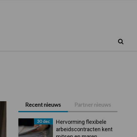
Zoeken...
Zoek
Recent nieuws
Partner nieuws
Primaire
Sidebar
30 dec
Hervorming flexibele
arbeidscontracten kent
mitsen en maren