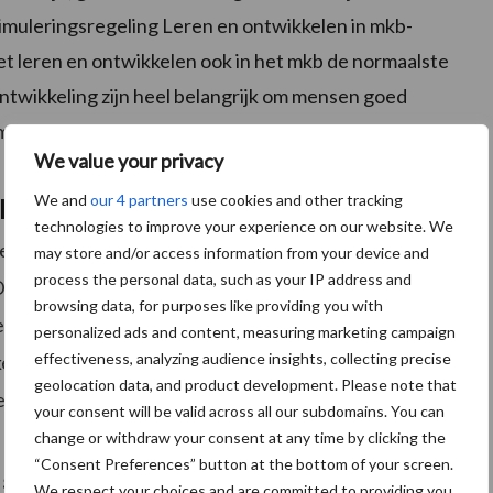
imuleringsregeling Leren en ontwikkelen in mkb-
t leren en ontwikkelen ook in het mkb de normaalste
ntwikkeling zijn heel belangrijk om mensen goed
om ervoor te zorgen dat mensen werk kunnen doen dat
We value your privacy
We and
our 4 partners
use cookies and other tracking
kkelen
technologies to improve your experience on our website. We
 ruggengraat van onze arbeidsmarkt. Bijna iedereen
may store and/or access information from your device and
process the personal data, such as your IP address and
 Daarom is het ook zo belangrijk dat we mkb-
browsing data, for purposes like providing you with
 ontwikkelen in hun bedrijf. Ik hoop dat alle
personalized ads and content, measuring marketing campaign
effectiveness, analyzing audience insights, collecting precise
en gaan nadenken over een eventuele
geolocation data, and product development. Please note that
llen doen om van hun onderneming een leerrijke
your consent will be valid across all our subdomains. You can
change or withdraw your consent at any time by clicking the
“Consent Preferences” button at the bottom of your screen.
n september
We respect your choices and are committed to providing you