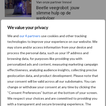
Van onze partner Innovi
Beetle veegrobot: jouw
slimme hulp op de
werkvloer
We value your privacy
Van onze partner The Legal
We and
our 4 partners
use cookies and other tracking
Company
technologies to improve your experience on our website. We
Bescherming van
may store and/or access information from your device and
persoonsgegevens: grip op
process the personal data, such as your IP address and
de risico’s
browsing data, for purposes like providing you with
personalized ads and content, measuring marketing campaign
effectiveness, analyzing audience insights, collecting precise
Hervorming flexibele
geolocation data, and product development. Please note that
arbeidscontracten kent
your consent will be valid across all our subdomains. You can
mitsen en maren
change or withdraw your consent at any time by clicking the
“Consent Preferences” button at the bottom of your screen.
We respect your choices and are committed to providing you
with a transparent and secure browsing experience. The