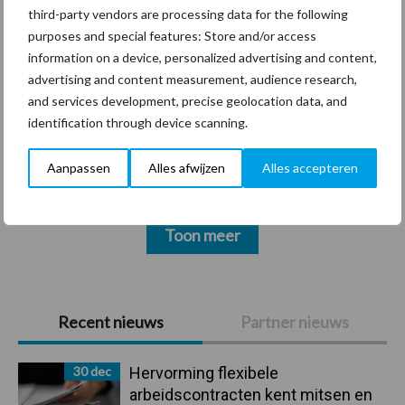
Thema's
Vakpartners
third-party vendors are processing data for the following
purposes and special features: Store and/or access
information on a device, personalized advertising and content,
advertising and content measurement, audience research,
and services development, precise geolocation data, and
Coronavirus
UVC
identification through device scanning.
Aanpassen
Alles afwijzen
Alles accepteren
Toon meer
Primaire
Recent nieuws
Partner nieuws
Sidebar
30 dec
Hervorming flexibele
arbeidscontracten kent mitsen en