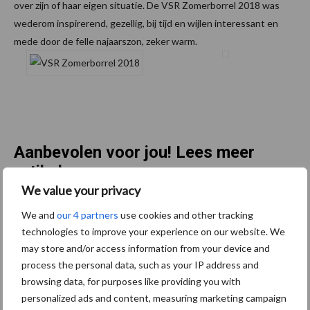
over zijn of haar eigen situatie. De VSR Zomerborrel 2018 was
wederom inspirerend, gezellig, bij tijd en wijlen interessant en
mede door de felle najaarszon, zeker warm.
Aanbevolen voor jou! Lees meer
artikelen
We value your privacy
Van onze partner The Legal
We and
our 4 partners
use cookies and other tracking
technologies to improve your experience on our website. We
Company
Wat zijn mijn juridische
may store and/or access information from your device and
verplichtingen bij
process the personal data, such as your IP address and
duurzaamheidsrapportages
browsing data, for purposes like providing you with
(ESG en CSRD)?
personalized ads and content, measuring marketing campaign