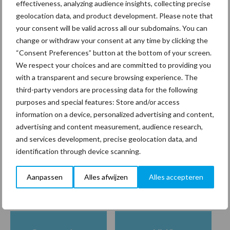
effectiveness, analyzing audience insights, collecting precise
geolocation data, and product development. Please note that
Ziekteverzuim in de
your consent will be valid across all our subdomains. You can
schoonmaak: hoe
change or withdraw your consent at any time by clicking the
doorbreek je de vicieuze
“Consent Preferences” button at the bottom of your screen.
cirkel?
We respect your choices and are committed to providing you
with a transparent and secure browsing experience. The
third-party vendors are processing data for the following
Verplichte
purposes and special features: Store and/or access
aanwezigheidsregistratie in
België
information on a device, personalized advertising and content,
advertising and content measurement, audience research,
and services development, precise geolocation data, and
identification through device scanning.
Thema's
Vakpartners
Aanpassen
Alles afwijzen
Alles accepteren