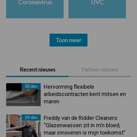
Coronavirus
UVC
Toon meer
Primaire
Recent nieuws
Partner nieuws
Sidebar
30 dec
Hervorming flexibele
arbeidscontracten kent mitsen en
maren
29 dec
Freddy van de Ridder Cleaners:
“Glazenwassen zit in m’n bloed,
maar innoveren is mijn toekomst”