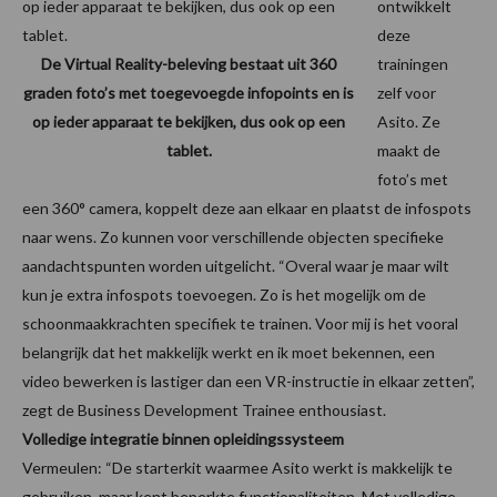
ontwikkelt
deze
De Virtual Reality-beleving bestaat uit 360
trainingen
graden foto’s met toegevoegde infopoints en is
zelf voor
op ieder apparaat te bekijken, dus ook op een
Asito. Ze
tablet.
maakt de
foto’s met
een 360° camera, koppelt deze aan elkaar en plaatst de infospots
naar wens. Zo kunnen voor verschillende objecten specifieke
aandachtspunten worden uitgelicht. “Overal waar je maar wilt
kun je extra infospots toevoegen. Zo is het mogelijk om de
schoonmaakkrachten specifiek te trainen. Voor mij is het vooral
belangrijk dat het makkelijk werkt en ik moet bekennen, een
video bewerken is lastiger dan een VR-instructie in elkaar zetten”,
zegt de Business Development Trainee enthousiast.
Volledige integratie binnen opleidingssysteem
Vermeulen: “De starterkit waarmee Asito werkt is makkelijk te
gebruiken, maar kent beperkte functionaliteiten. Met volledige