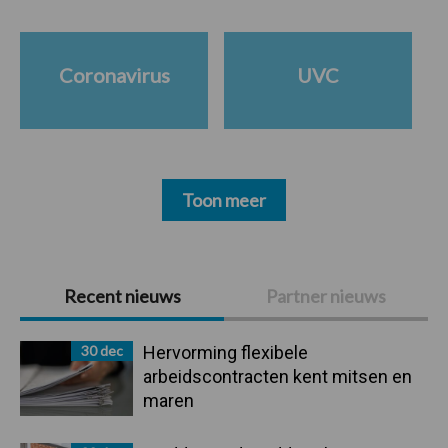
Coronavirus
UVC
Toon meer
Primaire
Recent nieuws
Partner nieuws
Sidebar
30 dec
Hervorming flexibele
arbeidscontracten kent mitsen en
maren