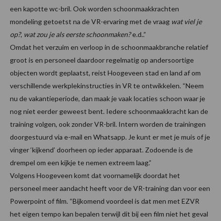
een kapotte wc-bril. Ook worden schoonmaakkrachten
mondeling getoetst na de VR-ervaring met de vraag
wat viel je
op?
,
wat zou je als eerste schoonmaken?
e.d..”
Omdat het verzuim en verloop in de schoonmaakbranche relatief
groot is en personeel daardoor regelmatig op andersoortige
objecten wordt geplaatst, reist Hoogeveen stad en land af om
verschillende werkplekinstructies in VR te ontwikkelen. “Neem
nu de vakantieperiode, dan maak je vaak locaties schoon waar je
nog niet eerder geweest bent. Iedere schoonmaakkracht kan de
training volgen, ook zonder VR-bril. Intern worden de trainingen
doorgestuurd via e-mail en Whatsapp. Je kunt er met je muis of je
vinger ‘kijkend’ doorheen op ieder apparaat. Zodoende is de
drempel om een kijkje te nemen extreem laag.”
Volgens Hoogeveen komt dat voornamelijk doordat het
personeel meer aandacht heeft voor de VR-training dan voor een
Powerpoint of film. “Bijkomend voordeel is dat men met EZVR
het eigen tempo kan bepalen terwijl dit bij een film niet het geval