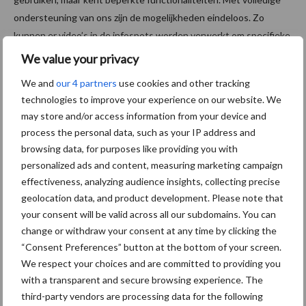
ondersteuning van ons zijn de mogelijkheden eindeloos. Zo
kunnen er video’s in de infospots worden verwerkt om specifieke
handelingen te tonen die lastig in tekst of foto te vatten zijn of
We value your privacy
kan er na een aantal seconden een multiple choice vraag
We and
our 4 partners
use cookies and other tracking
verschijnen om te bepalen of de gebruiker de kennis machtig is.
technologies to improve your experience on our website. We
Ook is volledige integratie met Learning Management Systemen
may store and/or access information from your device and
mogelijk, kan data ontsloten worden om veelgemaakte missers te
process the personal data, such as your IP address and
achterhalen of om op persoonlijk niveau de tool zo effectief
browsing data, for purposes like providing you with
mogelijk in te zetten. Het kan zeer waardevol zijn om te weten
personalized ads and content, measuring marketing campaign
dat 80% van de trainingsdeelnemers dezelfde kleine fout maken.
effectiveness, analyzing audience insights, collecting precise
Met deze techniek kunnen we dat aantonen en dan kan de
geolocation data, and product development. Please note that
schoonmaakkwaliteit nog verder omhoog.”
your consent will be valid across all our subdomains. You can
change or withdraw your consent at any time by clicking the
“Consent Preferences” button at the bottom of your screen.
Starterkit EZVR
We respect your choices and are committed to providing you
Vaa
with a transparent and secure browsing experience. The
k
third-party vendors are processing data for the following
wordt gedacht dat Virtual Reality duur is, maar dat hoeft