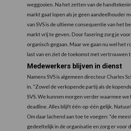
weggooien. Na het zetten van de handtekening i
markt gaat lopen als je geen aandeelhouder me
van SVS is de ultieme consequentie van het be
markt vrij te geven. Door fasering zorg je voor
organisch gegaan. Maar we gaan nu wel het r
last van en ziet de toekomst met vertrouwen
Medewerkers blijven in dienst
Namens SVS is algemeen directeur Charles Sch
in. “Zowel de verkopende partij als de kopend
SVS. We kunnen morgen verder waarmee we be
deadline. Alles blijft één-op-één gelijk. Natu
Om daar lachend aan toe te voegen: “de meest
gedeeltelijk in de organisatie en zorg er voor