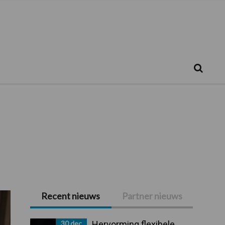
Zoeken...
Zoek
Recent nieuws
Partner nieuws
Primaire
Sidebar
30 dec
Hervorming flexibele