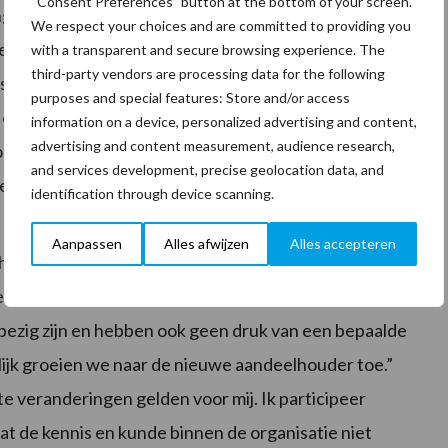
“Consent Preferences” button at the bottom of your screen.
s het altijd maar de vraag hoe het uiteindelijk in de
We respect your choices and are committed to providing you
er bent, dat is een proces van loslaten. De verkoop
with a transparent and secure browsing experience. The
third-party vendors are processing data for the following
sluit van tien jaar geleden om de opleidingen aan de
purposes and special features: Store and/or access
 een zachte landing.” Linssen: “Overigens is dat heel
information on a device, personalized advertising and content,
advertising and content measurement, audience research,
ouwproces in.” Kerstens heeft daar overigens geen
and services development, precise geolocation data, and
 tegemoet.
identification through device scanning.
Aanpassen
Alles afwijzen
Alles accepteren
olte aanwezig. Ook hij ziet de toekomst rooskleurig
e partij heeft alle aandacht voor de medewerkers van
zig zijn en hebben ook geen druk van een bepaalde
urlijk groeien we naar de nieuwe aandeelhouder toe.”
e veranderingen gelden voor mij. Ik participeer
 dat de kennis en kunde binnen de organisatie niet