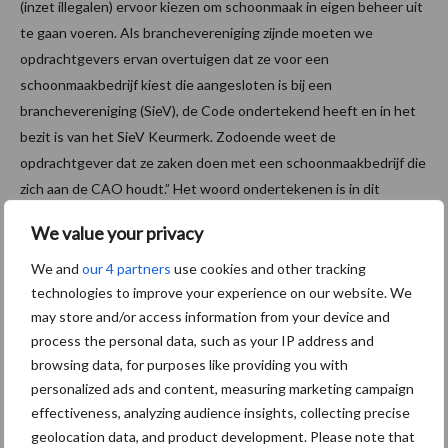
(inzet illegalen) ervoor kiezen om schoonmaak in eigen beheer uit
te gaan voeren. Als branchevereniging zijnde moeten we
opdrachtgevers ervan overtuigen dat ze voor een
schoonmaakbedrijf kiest die aangesloten is bij een
branchevereniging (SieV), de Code ondertekend heeft en in het
bezit is van het SieV Keurmerk. Zodoende weet de
opdrachtgever dat ze zaken doen met een schoonmaakbedrijf die
zich aan de CAO houdt.” Het woord ondertekenen is in dit
statement zeer opvallend. Immers verplicht het SieV Keurmerk
We value your privacy
alleen het onderschrijven van de Code en niet het ondertekenen
ervan.
We and
our 4 partners
use cookies and other tracking
technologies to improve your experience on our website. We
Voorts juicht de voorzitter het toe dat wantoestanden
may store and/or access information from your device and
bestreden worden om oneerlijke concurrentie tegen te gaan:
process the personal data, such as your IP address and
“We zouden graag zien dat ze (ISZW red.) ook specifiek kijken
browsing data, for purposes like providing you with
naar bedrijven die niet ingeschreven staan als schoonmaakbedrijf
personalized ads and content, measuring marketing campaign
maar wel schoonmaakactiviteiten uitvoeren en niet onder de
effectiveness, analyzing audience insights, collecting precise
schoonmaak cao vallen en deze cao niet toepassen.”
geolocation data, and product development. Please note that