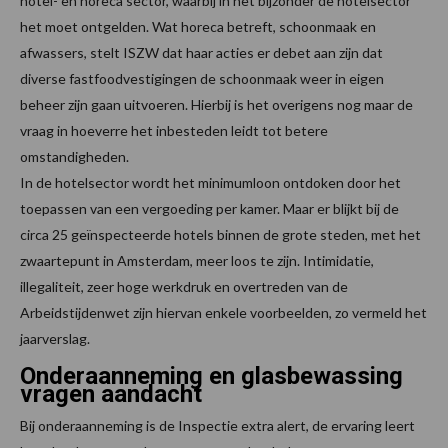
hotel- en horeca sector, waarbij in het bijzonder de hotelsector
het moet ontgelden. Wat horeca betreft, schoonmaak en
afwassers, stelt ISZW dat haar acties er debet aan zijn dat
diverse fastfoodvestigingen de schoonmaak weer in eigen
beheer zijn gaan uitvoeren. Hierbij is het overigens nog maar de
vraag in hoeverre het inbesteden leidt tot betere
omstandigheden.
In de hotelsector wordt het minimumloon ontdoken door het
toepassen van een vergoeding per kamer. Maar er blijkt bij de
circa 25 geïnspecteerde hotels binnen de grote steden, met het
zwaartepunt in Amsterdam, meer loos te zijn. Intimidatie,
illegaliteit, zeer hoge werkdruk en overtreden van de
Arbeidstijdenwet zijn hiervan enkele voorbeelden, zo vermeld het
jaarverslag.
Onderaanneming en glasbewassing
vragen aandacht
Bij onderaanneming is de Inspectie extra alert, de ervaring leert