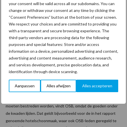
OSB: “Goeden lijden onder de
your consent will be valid across all our subdomains. You can
kwaden”
change or withdraw your consent at any time by clicking the
“Consent Preferences” button at the bottom of your screen.
Werkgeversorganisatie OSB plaatste eerder al een reactie op
We respect your choices and are committed to providing you
het jaarverslag op haar website. Hierin geeft zij aan dat de
with a transparent and secure browsing experience. The
Inspectie en OSB regelmatig met elkaar in gesprek zijn over en
third-party vendors are processing data for the following
het belang van de gerichte controles, de communicatie daarover
purposes and special features: Store and/or access
en over de preventieve maatregelen. De brancheorganisatie
information on a device, personalized advertising and content,
roept voorts op om waakzaam te blijven en alleen zaken te doen
advertising and content measurement, audience research,
met schoonmaakbedrijven die beschikken over een volwaardig
and services development, precise geolocation data, and
kwalitatief OSB Keurmerk. Inhoudelijk zegt OSB directeur Hanny
identification through device scanning.
van den Berg: “De Inspectie heeft de taak vingers op zere
plekken te leggen. Dat doet ze ook. In het jaarverslag over 2018
Aanpassen
Alles afwijzen
Alles accepteren
constateert ze – helaas – dat de misstanden nog niet overal tot
het verleden behoren. Die schaden het aanzien van de sector en
moeten bestreden worden, vindt OSB, omdat de goeden onder
de kwaden lijden. Dat geldt bijvoorbeeld voor de in het rapport
genoemde hotelschoonmaak, waar ook OSB-leden geregeld te