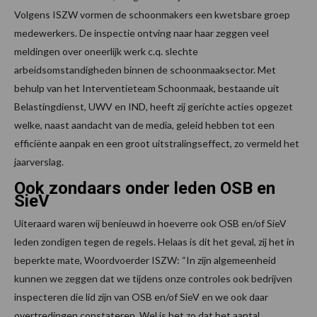
Volgens ISZW vormen de schoonmakers een kwetsbare groep
medewerkers. De inspectie ontving naar haar zeggen veel
meldingen over oneerlijk werk c.q. slechte
arbeidsomstandigheden binnen de schoonmaaksector. Met
behulp van het Interventieteam Schoonmaak, bestaande uit
Belastingdienst, UWV en IND, heeft zij gerichte acties opgezet
welke, naast aandacht van de media, geleid hebben tot een
efficiënte aanpak en een groot uitstralingseffect, zo vermeld het
jaarverslag.
Ook zondaars onder leden OSB en
SieV
Uiteraard waren wij benieuwd in hoeverre ook OSB en/of SieV
leden zondigen tegen de regels. Helaas is dit het geval, zij het in
beperkte mate, Woordvoerder ISZW: “In zijn algemeenheid
kunnen we zeggen dat we tijdens onze controles ook bedrijven
inspecteren die lid zijn van OSB en/of SieV en we ook daar
overtredingen constateren. Wel is het zo dat het aantal