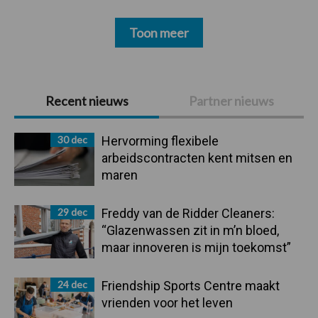
Toon meer
Primaire
Recent nieuws
Partner nieuws
Sidebar
30 dec
Hervorming flexibele
arbeidscontracten kent mitsen en
maren
29 dec
Freddy van de Ridder Cleaners:
“Glazenwassen zit in m’n bloed,
maar innoveren is mijn toekomst”
24 dec
Friendship Sports Centre maakt
vrienden voor het leven