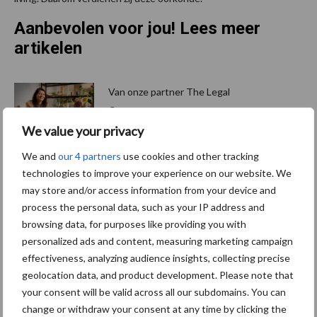
Aanbevolen voor jou! Lees meer
artikelen
Van onze partner The Legal
Company
Wat zijn mijn juridische
We value your privacy
verplichtingen bij
We and
our 4 partners
use cookies and other tracking
duurzaamheidsrapportages
(ESG en CSRD)?
technologies to improve your experience on our website. We
may store and/or access information from your device and
process the personal data, such as your IP address and
Ziekteverzuim in de
browsing data, for purposes like providing you with
schoonmaak: hoe
personalized ads and content, measuring marketing campaign
doorbreek je de vicieuze
effectiveness, analyzing audience insights, collecting precise
cirkel?
geolocation data, and product development. Please note that
your consent will be valid across all our subdomains. You can
change or withdraw your consent at any time by clicking the
Verplichte