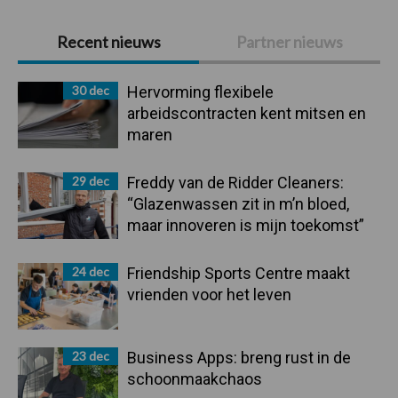
Primaire
Recent nieuws
Partner nieuws
Sidebar
30 dec
Hervorming flexibele
arbeidscontracten kent mitsen en
maren
29 dec
Freddy van de Ridder Cleaners:
“Glazenwassen zit in m’n bloed,
maar innoveren is mijn toekomst”
24 dec
Friendship Sports Centre maakt
vrienden voor het leven
23 dec
Business Apps: breng rust in de
schoonmaakchaos