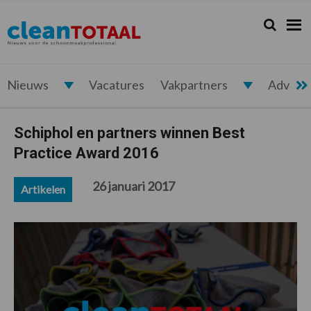
Spring
Door
Spring
Spring
naar
naar
naar
naar
Zoeken...
Zoek
Cleantotaal.nl
Het
de
de
de
de
hoofdnavigatie
hoofd
eerste
voettekst
laatste
inhoud
sidebar
nieuws
voor
Nieuws
Vacatures
Vakpartners
Advert
de
professionele
Schiphol en partners winnen Best
schoonmaak
Practice Award 2016
26 januari 2017
Artikelen