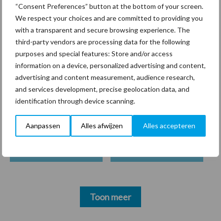
“Consent Preferences” button at the bottom of your screen.
aanwezigheidsregistratie in
We respect your choices and are committed to providing you
België
with a transparent and secure browsing experience. The
third-party vendors are processing data for the following
purposes and special features: Store and/or access
information on a device, personalized advertising and content,
Thema's
Vakpartners
advertising and content measurement, audience research,
and services development, precise geolocation data, and
identification through device scanning.
Aanpassen
Alles afwijzen
Alles accepteren
Coronavirus
UVC
Toon meer