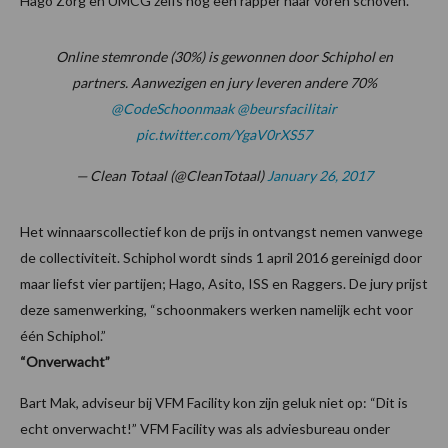
Hago Zorg en UMCG zelfs nog een rapper naar voren schoven.
Online stemronde (30%) is gewonnen door Schiphol en
partners. Aanwezigen en jury leveren andere 70%
@CodeSchoonmaak
@beursfacilitair
pic.twitter.com/YgaV0rXS57
— Clean Totaal (@CleanTotaal)
January 26, 2017
Het winnaarscollectief kon de prijs in ontvangst nemen vanwege
de collectiviteit. Schiphol wordt sinds 1 april 2016 gereinigd door
maar liefst vier partijen; Hago, Asito, ISS en Raggers. De jury prijst
deze samenwerking, “schoonmakers werken namelijk echt voor
één Schiphol.”
“Onverwacht”
Bart Mak, adviseur bij VFM Facility kon zijn geluk niet op: “Dit is
echt onverwacht!” VFM Facility was als adviesbureau onder