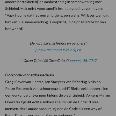
andere betrokken bij de aanbesteding in samenwerking met
Schiphol. Mak prijst voornamelijk het doorzettingsvermogen:
“Vaak hoor je dat het een ambitie is, een wens. Wij laten zien dat
het kan. De samenwerking is verplicht, in de positiefste zin van
het woord.”
De winnaars! Schiphol en partners!
pic.twitter.com/OFxbv3kjYX
— Clean Totaal (@CleanTotaal)
January 26, 2017
Oorkonde voor ambassadeurs
Greg Klaver van Hectas, Ian Smeyers van Stichting Nelis en
Pieter Rietbroek van schoonmaakbedrijf Rietbroek hebben allen
een oorkonde ontvangen tijdens de plechtigheid. Volgens Miriam
Hoekstra zijn dit echte ambassadeurs van de Code: “Deze
mensen, deze ambassadeurs, zij zien de Code als een way of
living. Daarom verdienen zij deze oorkonde.”