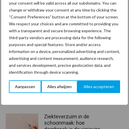
your consent will be valid across all our subdomains. You can
change or withdraw your consent at any time by clicking the
Leden van Schoonmakend Nederland hebben de beschikking over
“Consent Preferences” button at the bottom of your screen.
een
toolkit
met banners in de juiste formaten voor bijvoorbeeld
We respect your choices and are committed to providing you
Linkedin en Facebook.
with a transparent and secure browsing experience. The
Aanbevolen voor jou! Lees meer
third-party vendors are processing data for the following
artikelen
purposes and special features: Store and/or access
information on a device, personalized advertising and content,
advertising and content measurement, audience research,
Van onze partner The Legal
and services development, precise geolocation data, and
Company
identification through device scanning.
Wat zijn mijn juridische
verplichtingen bij
Aanpassen
Alles afwijzen
Alles accepteren
duurzaamheidsrapportages
(ESG en CSRD)?
Ziekteverzuim in de
schoonmaak: hoe