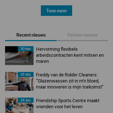
Toon meer
Primaire
Recent nieuws
Partner nieuws
Sidebar
30 dec
Hervorming flexibele
arbeidscontracten kent mitsen en
maren
29 dec
Freddy van de Ridder Cleaners:
“Glazenwassen zit in m’n bloed,
maar innoveren is mijn toekomst”
24 dec
Friendship Sports Centre maakt
vrienden voor het leven