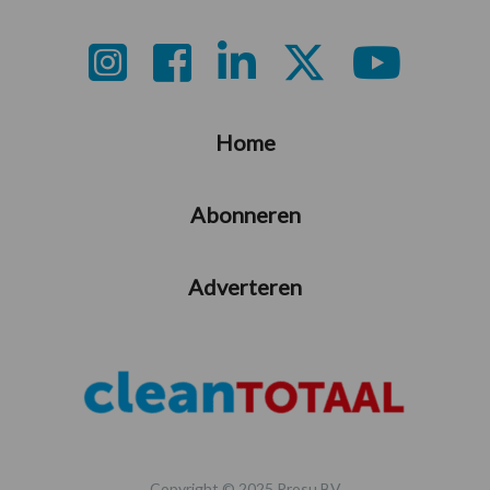
Footer
Home
Abonneren
Adverteren
Copyright © 2025 Prosu BV