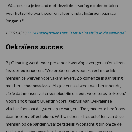
“Waarom zou je iemand met dezelfde ervaring minder betalen
voor hetzelfde werk, puur en alleen omdat hij/zij een paar jaar
jonger is?”
LEES OOK:
DJM Bedrijfsdiensten: “Het zit ‘m altijd in de eenvoud”
Oekraïens succes
Bij Qleaning wordt voor personeelswerving overigens niet alleen
ingezet op jongeren. “We proberen gewoon zoveel mogelijk
mensen te werven voor vakantiewerk. Zo komen ze in aanraking
met het schoonmaakvak. Als je eenmaal weet wat het inhoudt,
zie je dat mensen vaker geneigd zijn om ooit weer terug te keren.”
Vooralsnog maakt Quentin vooral gebruik van Oekraïense
vluchtelinen om de gaten op te vangen. “De gemeente heeft ons
daar heel erg bij geholpen. Wat wij doen is het opleiden van deze
mensen op de panden waar ze tijdelijk woonachtig zijn om ze de
taal van de schoonmaak te leren en ze vervolgens op onze