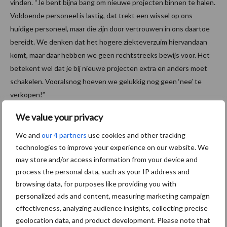
vinden. “Je bent bijna bang om nieuwe projecten binnen te halen.
Voldoende personeel is lastig, dat trekt een wissel op ons
huidige personeel, maar die zijn door vertrouwen in ons daartoe
bereidt. We denken dat het hogere ziekteverzuim hiervandaan
komt, maar daar hebben we geen rechtstreeks bewijs voor. Het
betekent wel dat je bij nieuwe projecten extra en anders moet
schakelen. Vooralsnog hoeven we gelukkig nog geen ‘nee’ te
verkopen!”
We value your privacy
Hogere jeugdlonen effectief?
We and
our 4 partners
use cookies and other tracking
Uit de beknopte belronde kan niet met zekerheid gezegd worden
technologies to improve your experience on our website. We
dat hogere jeugdlonen effect hebben. Wel is duidelijk dat in de
may store and/or access information from your device and
process the personal data, such as your IP address and
schoonmaak (veel) meer kan worden verdiend door jongeren dan
browsing data, for purposes like providing you with
in bijvoorbeeld de horeca en de supermarkt. Het is aan de
personalized ads and content, measuring marketing campaign
branche om dit breed uit te dragen, want uit onderzoek weten
effectiveness, analyzing audience insights, collecting precise
we dat iemand die ooit in de schoonmaak heeft gewerkt, eerder
geolocation data, and product development. Please note that
geneigd is om ooit weer terug te keren in de sector!