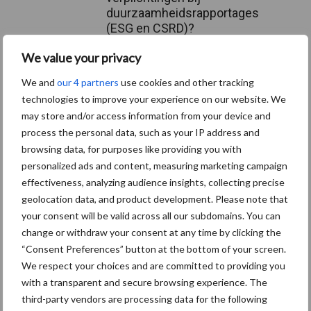
duurzaamheidsrapportages
(ESG en CSRD)?
We value your privacy
Ziekteverzuim in de
We and
our 4 partners
use cookies and other tracking
schoonmaak: hoe
technologies to improve your experience on our website. We
doorbreek je de vicieuze
may store and/or access information from your device and
cirkel?
process the personal data, such as your IP address and
browsing data, for purposes like providing you with
personalized ads and content, measuring marketing campaign
Verplichte
effectiveness, analyzing audience insights, collecting precise
aanwezigheidsregistratie in
België
geolocation data, and product development. Please note that
your consent will be valid across all our subdomains. You can
change or withdraw your consent at any time by clicking the
“Consent Preferences” button at the bottom of your screen.
We respect your choices and are committed to providing you
Thema's
Vakpartners
with a transparent and secure browsing experience. The
third-party vendors are processing data for the following