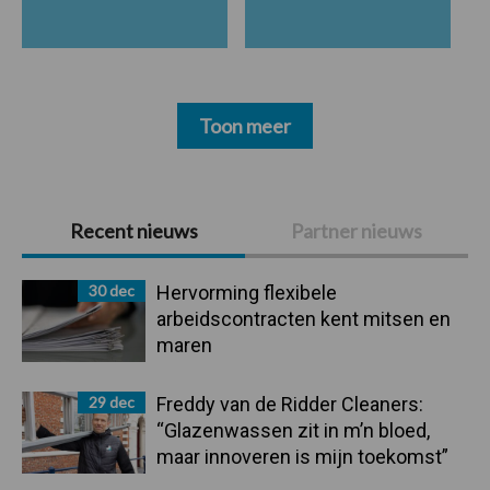
Toon meer
Primaire
Recent nieuws
Partner nieuws
Sidebar
30 dec
Hervorming flexibele
arbeidscontracten kent mitsen en
maren
29 dec
Freddy van de Ridder Cleaners:
“Glazenwassen zit in m’n bloed,
maar innoveren is mijn toekomst”