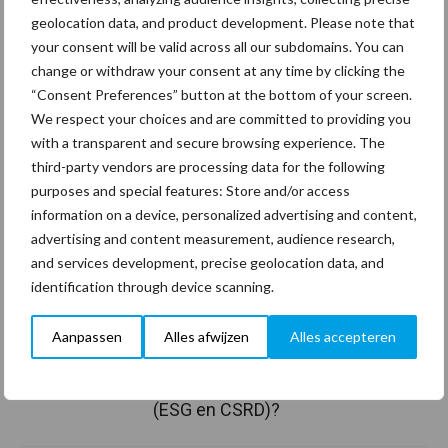
de eerste positieve reacties te danken zijn aan zijn team: “We
geolocation data, and product development. Please note that
hebben het idee opgezet vanuit een nieuwe businessunit waarin
your consent will be valid across all our subdomains. You can
alle collega’s dezelfde visie hadden. Iedereen heeft een
change or withdraw your consent at any time by clicking the
achtergrond in hospitality en daardoor hebben we vrij snel een
“Consent Preferences” button at the bottom of your screen.
exclusief concept op de markt gebracht vanuit een latente
We respect your choices and are committed to providing you
behoefte uit de markt waar echt maatwerk geboden wordt. Daar
with a transparent and secure browsing experience. The
ben ik trots op!”
third-party vendors are processing data for the following
purposes and special features: Store and/or access
Aanbevolen voor jou! Lees meer
information on a device, personalized advertising and content,
artikelen
advertising and content measurement, audience research,
and services development, precise geolocation data, and
identification through device scanning.
Van onze partner The Legal
Company
Aanpassen
Alles afwijzen
Alles accepteren
Wat zijn mijn juridische
verplichtingen bij
duurzaamheidsrapportages
(ESG en CSRD)?