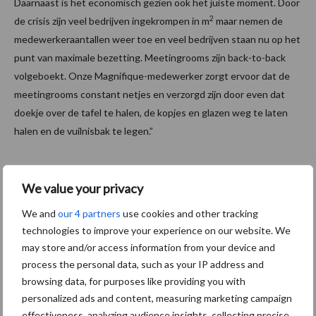
Daarnaast is het economisch gezien ook het juiste moment. Door
2
de crisis zijn veel bedrijven ingekrompen in m
maar nemen de
medewerkeraantallen weer toe en veel bedrijven staan nu op het
punt van maximale bezetting. Meetingrooms zijn back-to-back
volgeboekt. Onze Magnifique-medewerker zorgt ervoor dat de
meetingrooms constant netjes en verzorgd zijn door even dat
doekje over de tafel te halen, de kopjes en glazen weg te laten
halen en de vuilnisbak te legen.”
“Hostmanship alleen is tegenwoordig niet
We value your privacy
onderscheidend genoeg”
We and
our 4 partners
use cookies and other tracking
Om de beleving naar een nog hoger niveau te brengen, biedt
technologies to improve your experience on our website. We
Magnifique de mogelijkheid om geur-, licht- en- of groenbeleving
may store and/or access information from your device and
process the personal data, such as your IP address and
toe te passen middels een speciaal ontwikkelde configurator.
browsing data, for purposes like providing you with
Trots
personalized ads and content, measuring marketing campaign
Gruyters is trots dat het idee tot uiting is gekomen en zegt dat
effectiveness, analyzing audience insights, collecting precise