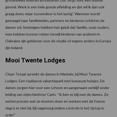
grotendeels moeten achterlaten. Dat zorgt voor een dubbel
gevoel. Werk is een hele goede afleiding en dat wil ik dan ook
graag doen, maar tussendoor is het lastig.” Wanneer wordt
gevraagd naar familieleden, partners en kinderen schieten de
dames vol. Sommigen hebben het geluk dat familie, zoals ouders,
mee hebben kunnen reizen terwijl kinderen van anderen in
Oekraïne zijn gebleven voor de studie of ergens anders in Europa
zijn beland.
Mooi Twente Lodges
Clean Totaal spreekt de dames in Markelo, bij Mooi Twente
Lodges. Een topklasse vakantiepark met luxueuze huisjes. De
dames zorgen hier voor een schoon en aangenaam verblijf onder
leiding van objectleidster Carin. “Ik ben zo blij met de dames. Ze
weten precies wat ze moeten doen en werken met de Franse
slag is er niet bij. Bij nagenoeg iedere controle is het tiptop in
orde!”