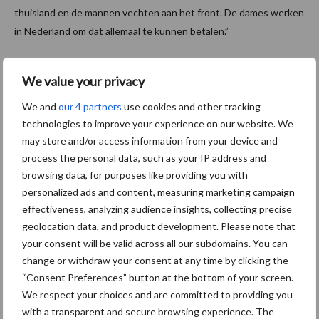
thuisland en de mannen vechten aan het front. De dames werken
in Nederland om dat allemaal te kunnen betalen.”
Geen uitkomst voor
We value your privacy
arbeidsmarktkrapte
We and
our 4 partners
use cookies and other tracking
technologies to improve your experience on our website. We
De komst van Oekraïners naar Nederland is volgens de Qleaning-
may store and/or access information from your device and
directeur geen structurele oplossing voor het
process the personal data, such as your IP address and
arbeidsmarktkrapteprobleem. “Hier, bij Mooi Twente Lodges,
browsing data, for purposes like providing you with
geeft het natuurlijk wel rust in de tent. Maar op andere locaties
personalized ads and content, measuring marketing campaign
blijft het lastig. Op dit moment werk ik alleen offertes uit waarbij
effectiveness, analyzing audience insights, collecting precise
ik aangeef dat het één tot twee maanden kan duren voordat de
geolocation data, and product development. Please note that
opstart plaatsvindt. Als het opdrachtgevers te lang duurt, dan
your consent will be valid across all our subdomains. You can
change or withdraw your consent at any time by clicking the
zijn ze -zonder consequenties- vrij om voor een collega te kiezen.”
“Consent Preferences” button at the bottom of your screen.
Hij vervolgt: “De schoonmaak wordt alleen ingevuld als wij een
We respect your choices and are committed to providing you
match vinden met een schoonmaker. Natuurlijk zijn er nu dames
with a transparent and secure browsing experience. The