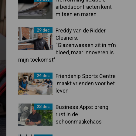
arbeidscontracten kent
mitsen en maren
29 dec
Freddy van de Ridder
Cleaners:
“Glazenwassen zit in m’n
bloed, maar innoveren is
mijn toekomst”
24 dec
Friendship Sports Centre
maakt vrienden voor het
leven
23 dec
Business Apps: breng
rust in de
schoonmaakchaos