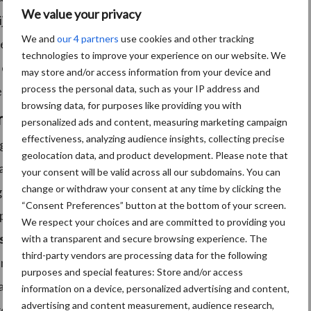
We value your privacy
ijkheden van Google Glass tijdens de Golfdag. Soms
We and
our 4 partners
use cookies and other tracking
etere branche wilt, dan begint dat bij je jezelf en een
technologies to improve your experience on our website. We
e eigen unieke geluid binnen de branche te rade te
may store and/or access information from your device and
process the personal data, such as your IP address and
n.”
browsing data, for purposes like providing you with
ring schoonmaakproces
personalized ads and content, measuring marketing campaign
effectiveness, analyzing audience insights, collecting precise
ing en verandering die relevant zijn voor de branche.
geolocation data, and product development. Please note that
t applicatiegebruik. Kijk naar onze samenwerking met
your consent will be valid across all our subdomains. You can
change or withdraw your consent at any time by clicking the
ijn twee totaal verschillende takken van sport.
“Consent Preferences” button at the bottom of your screen.
p web en onze expertise op app. Dit is een gouden
We respect your choices and are committed to providing you
s
.”
with a transparent and secure browsing experience. The
third-party vendors are processing data for the following
ngericht volgens Tuip. Dit komt voort uit hoe onze
purposes and special features: Store and/or access
achtcontracten. Bij contractwisseling gaat er de
information on a device, personalized advertising and content,
advertising and content measurement, audience research,
 tijdperk komt veel samen”, aldus Tuip die kansen te