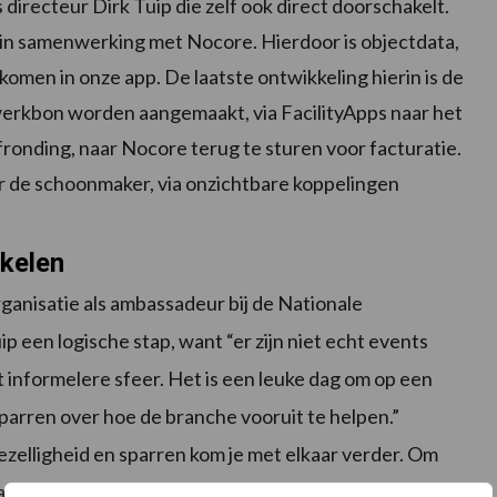
us directeur Dirk Tuip die zelf ook direct doorschakelt.
in samenwerking met Nocore. Hierdoor is objectdata,
en in onze app. De laatste ontwikkeling hierin is de
erkbon worden aangemaakt, via FacilityApps naar het
ronding, naar Nocore terug te sturen voor facturatie.
r de schoonmaker, via onzichtbare koppelingen
kelen
 organisatie als ambassadeur bij de Nationale
 een logische stap, want “er zijn niet echt events
 informelere sfeer. Het is een leuke dag om op een
sparren over hoe de branche vooruit te helpen.”
ezelligheid en sparren kom je met elkaar verder. Om
e altijd te omlijsten met een innovatieve tool, zo