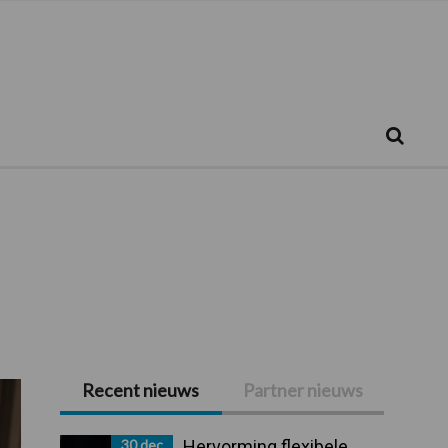
Zoeken...
Zoek
Recent nieuws
Partner nieuws
Primaire
Sidebar
30 dec
Hervorming flexibele