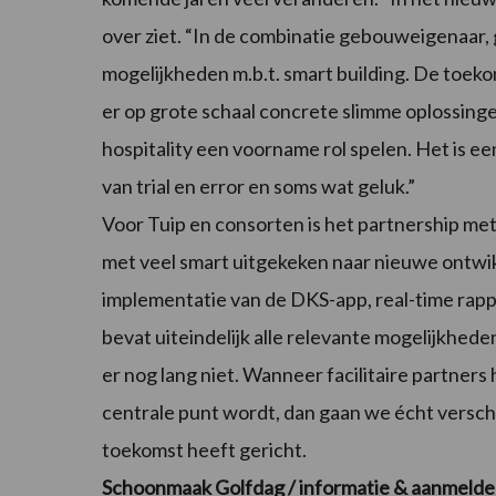
over ziet. “In de combinatie gebouweigenaar, g
mogelijkheden m.b.t. smart building. De toekoms
er op grote schaal concrete slimme oplossinge
hospitality een voorname rol spelen. Het is e
van trial en error en soms wat geluk.”
Voor Tuip en consorten is het partnership me
met veel smart uitgekeken naar nieuwe ontw
implementatie van de DKS-app, real-time rap
bevat uiteindelijk alle relevante mogelijkhed
er nog lang niet. Wanneer facilitaire partner
centrale punt wordt, dan gaan we écht verschil
toekomst heeft gericht.
Schoonmaak Golfdag / informatie & aanmeld