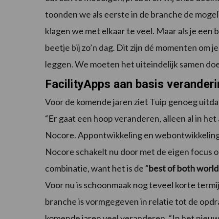
toonden we als eerste in de branche de mogel
klagen we met elkaar te veel. Maar als je een b
beetje bij zo’n dag. Dit zijn dé momenten om j
leggen. We moeten het uiteindelijk samen doe
FacilityApps aan basis verande
Voor de komende jaren ziet Tuip genoeg uitdag
“Er gaat een hoop veranderen, alleen al in he
Nocore. Appontwikkeling en webontwikkeling z
Nocore schakelt nu door met de eigen focus o
combinatie, want het is de “
best of both world
Voor nu is schoonmaak nog teveel korte termij
branche is vormgegeven in relatie tot de opdr
komende jaren veel veranderen. “In het nieuwe