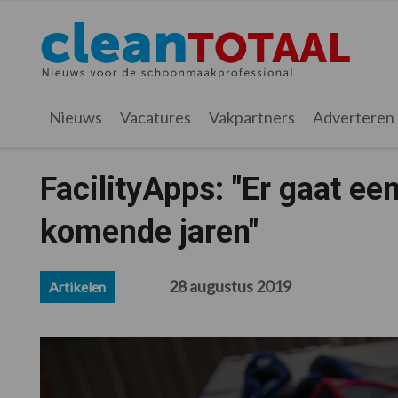
Spring
Door
Spring
Spring
naar
naar
naar
naar
Cleantotaal.nl
Het
de
de
de
de
hoofdnavigatie
hoofd
eerste
voettekst
laatste
inhoud
sidebar
nieuws
Nieuws
Vacatures
Vakpartners
Adverteren
voor
de
professionele
FacilityApps: "Er gaat e
schoonmaak
komende jaren"
28 augustus 2019
Artikelen