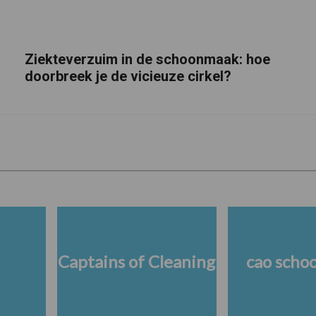
Ziekteverzuim in de schoonmaak: hoe
doorbreek je de vicieuze cirkel?
Captains of Cleaning
cao scho