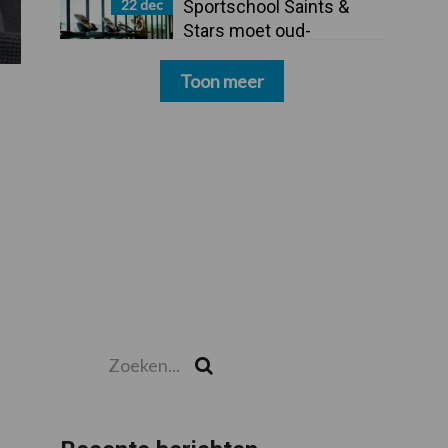
22 dec
Sportschool Saints &
Stars moet oud-
schoonmakers alsnog
betalen
Toon meer
Zoeken...
Zoek