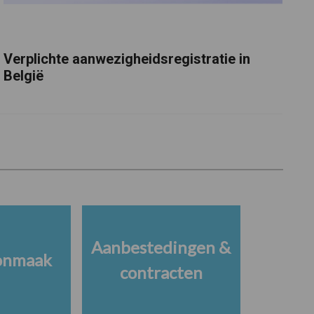
Verplichte aanwezigheidsregistratie in
België
Aanbestedingen &
onmaak
contracten