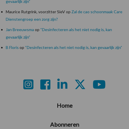
gevaarlijk zijn”
Maurice Rutgrink, voorzitter SieV
op
Zal de cao schoonmaak Care
Dienstengroep een zorg zijn?
Jan Breeuwsma
op
“Desinfecteren als het niet nodig is, kan
gevaarlijk zijn”
B Floris
op
“Desinfecteren als het niet nodig is, kan gevaarlijk zijn”
Footer
Home
Abonneren