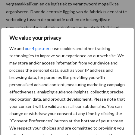
vergemakkelijken en de logistiek zo verantwoord mogelijk te
organiseren. Door de centrale ligging van de fabriek is een vlotte
verbinding tussen de productie unit en de belangrijkste
geografische afzetgebieden, de Benelux, Frankrijk, Duitsland,
Groot-Brittannië en Zwitserland verzekerd.
We value your privacy
De samenwerkingsvorm tussen Greenspeed en Vandeputte is
We and
our 4 partners
use cookies and other tracking
bijzonder en biedt louter voordelen. Beide ondernemingen blijven
technologies to improve your experience on our website. We
onafhankelijk van elkaar opereren, mét hun eigen producten en
may store and/or access information from your device and
formules, maar met de intentie om hun knowhow intensief te
process the personal data, such as your IP address and
delen om nog efficiënter en duurzamer te kunnen produceren.
browsing data, for purposes like providing you with
“Wij kunnen heel wat van elkaar leren,” aldus Vandeputte. “en
personalized ads and content, measuring marketing campaign
kijken ernaar uit om met Greenspeed samen te werken voor de
effectiveness, analyzing audience insights, collecting precise
ontwikkeling van innovatieve duurzame oplossingen.”
geolocation data, and product development. Please note that
your consent will be valid across all our subdomains. You can
Aanbevolen voor jou! Lees meer
change or withdraw your consent at any time by clicking the
artikelen
“Consent Preferences” button at the bottom of your screen.
We respect your choices and are committed to providing you