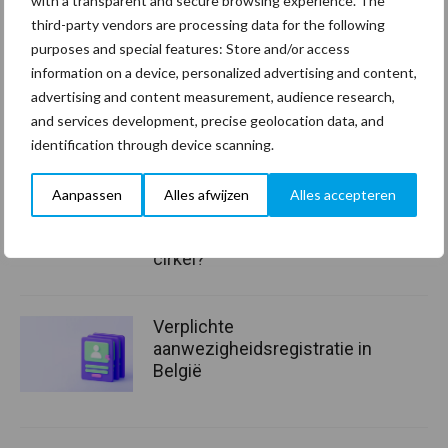
with a transparent and secure browsing experience. The
Van onze partner The Legal
third-party vendors are processing data for the following
Company
purposes and special features: Store and/or access
Wat zijn mijn juridische
information on a device, personalized advertising and content,
verplichtingen bij
advertising and content measurement, audience research,
duurzaamheidsrapportages
and services development, precise geolocation data, and
(ESG en CSRD)?
identification through device scanning.
Ziekteverzuim in de
Aanpassen
Alles afwijzen
Alles accepteren
schoonmaak: hoe
doorbreek je de vicieuze
cirkel?
Verplichte
aanwezigheidsregistratie in
België