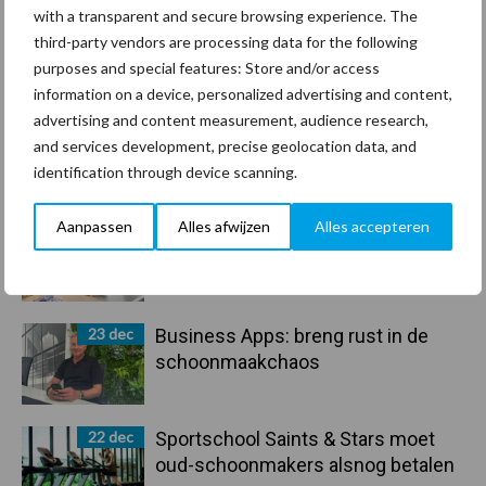
30 dec
Hervorming flexibele
with a transparent and secure browsing experience. The
arbeidscontracten kent mitsen en
third-party vendors are processing data for the following
maren
purposes and special features: Store and/or access
information on a device, personalized advertising and content,
advertising and content measurement, audience research,
29 dec
Freddy van de Ridder Cleaners:
and services development, precise geolocation data, and
“Glazenwassen zit in m’n bloed,
identification through device scanning.
maar innoveren is mijn toekomst”
Aanpassen
Alles afwijzen
Alles accepteren
24 dec
Friendship Sports Centre maakt
vrienden voor het leven
23 dec
Business Apps: breng rust in de
schoonmaakchaos
22 dec
Sportschool Saints & Stars moet
oud-schoonmakers alsnog betalen