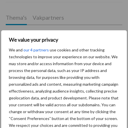
Thema's
Vakpartners
We value your privacy
We and
our 4 partners
use cookies and other tracking
Coronavirus
UVC
technologies to improve your experience on our website. We
may store and/or access information from your device and
process the personal data, such as your IP address and
browsing data, for purposes like providing you with
personalized ads and content, measuring marketing campaign
Toon meer
effectiveness, analyzing audience insights, collecting precise
geolocation data, and product development. Please note that
your consent will be valid across all our subdomains. You can
Primaire
change or withdraw your consent at any time by clicking the
Recent nieuws
Partner nieuws
“Consent Preferences” button at the bottom of your screen.
Sidebar
We respect your choices and are committed to providing you