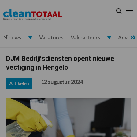
Spring
Door
Spring
Spring
naar
naar
naar
naar
Zoeken...
Zoek
Cleantotaal.nl
Het
de
de
de
de
hoofdnavigatie
hoofd
eerste
voettekst
laatste
inhoud
sidebar
nieuws
voor
Nieuws
Vacatures
Vakpartners
Advert
de
professionele
DJM Bedrijfsdiensten opent nieuwe
schoonmaak
vestiging in Hengelo
12 augustus 2024
Artikelen