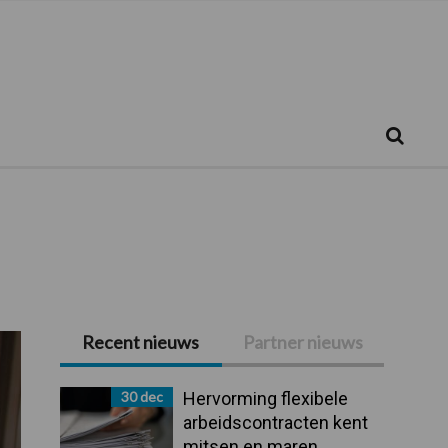
Zoeken...
Zoek
Recent nieuws
Partner nieuws
Primaire
Sidebar
30 dec
Hervorming flexibele
arbeidscontracten kent
mitsen en maren