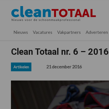
Spring
Door
Spring
Spring
naar
naar
naar
naar
Cleantotaal.nl
Het
de
de
de
de
hoofdnavigatie
hoofd
eerste
voettekst
laatste
inhoud
sidebar
nieuws
Nieuws
Vacatures
Vakpartners
Adverteren
voor
de
professionele
Clean Totaal nr. 6 – 2016 
schoonmaak
21 december 2016
Artikelen