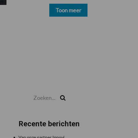
schoonmakers alsnog
betalen
Toon meer
Zoeken...
Zoek
Recente berichten
Van onze partner Innovi