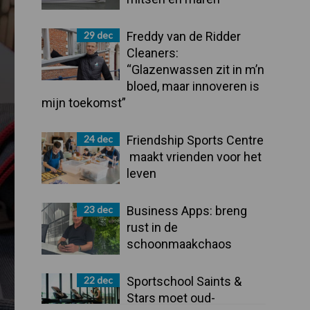
29 dec
Freddy van de Ridder
Cleaners:
“Glazenwassen zit in m’n
bloed, maar innoveren is
mijn toekomst”
24 dec
Friendship Sports Centre
maakt vrienden voor het
leven
23 dec
Business Apps: breng
rust in de
schoonmaakchaos
22 dec
Sportschool Saints &
Stars moet oud-