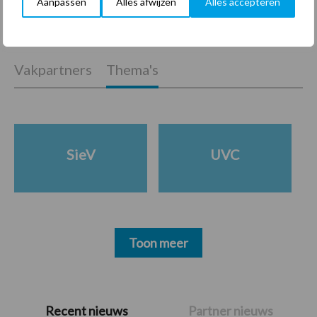
Aanpassen
Alles afwijzen
Alles accepteren
mate van eenvoud
Vakpartners
Thema's
SieV
UVC
Toon meer
Primaire
Recent nieuws
Partner nieuws