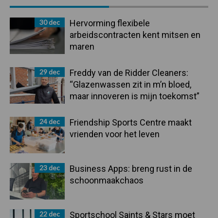
Sidebar
30 dec
Hervorming flexibele
arbeidscontracten kent mitsen en
maren
29 dec
Freddy van de Ridder Cleaners:
“Glazenwassen zit in m’n bloed,
maar innoveren is mijn toekomst”
24 dec
Friendship Sports Centre maakt
vrienden voor het leven
23 dec
Business Apps: breng rust in de
schoonmaakchaos
22 dec
Sportschool Saints & Stars moet