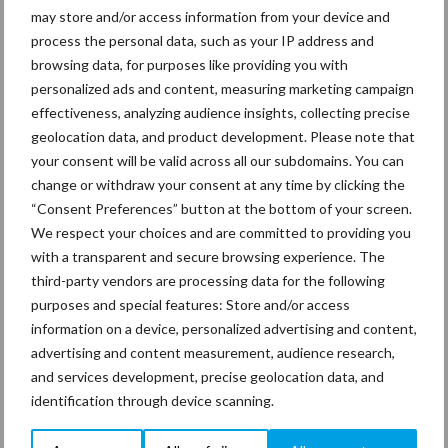
may store and/or access information from your device and
Aanbevolen voor jou! Lees meer
process the personal data, such as your IP address and
aanbestedingen & contracten
browsing data, for purposes like providing you with
personalized ads and content, measuring marketing campaign
effectiveness, analyzing audience insights, collecting precise
Stof Schoonmaak: unieke
geolocation data, and product development. Please note that
samenwerking tussen
your consent will be valid across all our subdomains. You can
Effektief en B2-Cleaning
change or withdraw your consent at any time by clicking the
“Consent Preferences” button at the bottom of your screen.
We respect your choices and are committed to providing you
Soap aanbesteding door
with a transparent and secure browsing experience. The
Pijnacker-Nootdorp duurt
third-party vendors are processing data for the following
voort
purposes and special features: Store and/or access
information on a device, personalized advertising and content,
advertising and content measurement, audience research,
and services development, precise geolocation data, and
Red flag 2: Nootdorp-
identification through device scanning.
Pijnacker kwalificeert
schoonmaakwerk als hoge