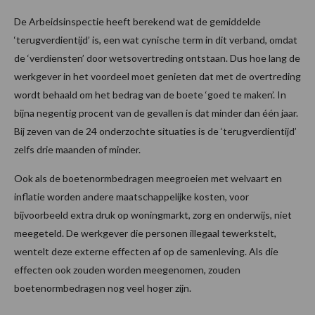
De Arbeidsinspectie heeft berekend wat de gemiddelde
‘terugverdientijd’ is, een wat cynische term in dit verband, omdat
de ‘verdiensten’ door wetsovertreding ontstaan. Dus hoe lang de
werkgever in het voordeel moet genieten dat met de overtreding
wordt behaald om het bedrag van de boete ‘goed te maken’. In
bijna negentig procent van de gevallen is dat minder dan één jaar.
Bij zeven van de 24 onderzochte situaties is de ‘terugverdientijd’
zelfs drie maanden of minder.
Ook als de boetenormbedragen meegroeien met welvaart en
inflatie worden andere maatschappelijke kosten, voor
bijvoorbeeld extra druk op woningmarkt, zorg en onderwijs, niet
meegeteld. De werkgever die personen illegaal tewerkstelt,
wentelt deze externe effecten af op de samenleving. Als die
effecten ook zouden worden meegenomen, zouden
boetenormbedragen nog veel hoger zijn.