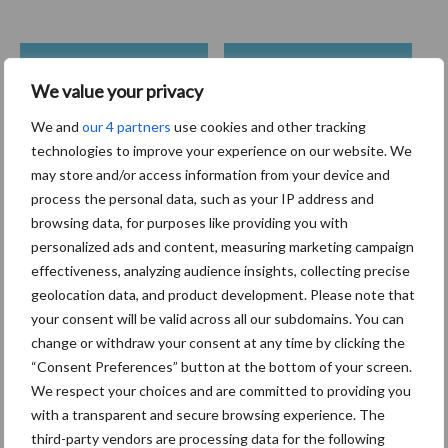
Coronavirus
UVC
We value your privacy
We and
our 4 partners
use cookies and other tracking
technologies to improve your experience on our website. We
may store and/or access information from your device and
process the personal data, such as your IP address and
Toon meer
browsing data, for purposes like providing you with
personalized ads and content, measuring marketing campaign
effectiveness, analyzing audience insights, collecting precise
Primaire
geolocation data, and product development. Please note that
Recent nieuws
Partner nieuws
your consent will be valid across all our subdomains. You can
Sidebar
change or withdraw your consent at any time by clicking the
30 dec
Hervorming flexibele
“Consent Preferences” button at the bottom of your screen.
arbeidscontracten kent mitsen en
We respect your choices and are committed to providing you
maren
with a transparent and secure browsing experience. The
third-party vendors are processing data for the following