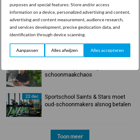
purposes and special features: Store and/or access
29 dec
Freddy van de Ridder Cleaners:
information on a device, personalized advertising and content,
“Glazenwassen zit in m’n bloed,
advertising and content measurement, audience research,
maar innoveren is mijn toekomst”
and services development, precise geolocation data, and
identification through device scanning.
24 dec
Friendship Sports Centre maakt
vrienden voor het leven
Aanpassen
Alles afwijzen
Alles accepteren
23 dec
Business Apps: breng rust in de
schoonmaakchaos
22 dec
Sportschool Saints & Stars moet
oud-schoonmakers alsnog betalen
Toon meer