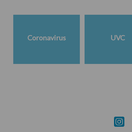
Coronavirus
UVC
Footer