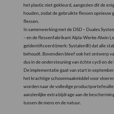
het plastic niet gekleurd, aangezien dit de eni
houden, zodat de gebruikte flessen opnieuw 
flessen.
In samenwerking met de DSD – Duales System
– en de flessenfabrikant Alpla-Werke Alwin 
geïdentificeerd (merk: Systalen®) dat alle st
behoudt. Bovendien bleef ook het ontwerp van
dus in de ondersteuning van échte cycli en d
De implementatie gaat van start in septem
het krachtige schoonmaakmiddel voor vloeren e
worden naar de volledige productportefeuill
aanzienlijke extra bijdrage aan de beschermi
tussen de mens en de natuur.