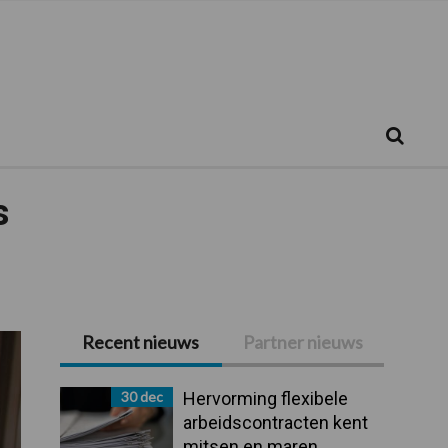
Zoeken...
Zoek
s
Recent nieuws
Partner nieuws
Primaire
Sidebar
30 dec
Hervorming flexibele
arbeidscontracten kent
mitsen en maren