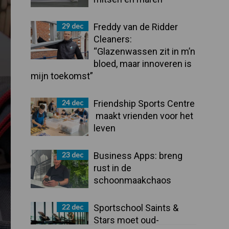
29 dec
Freddy van de Ridder
Cleaners:
“Glazenwassen zit in m’n
bloed, maar innoveren is
mijn toekomst”
24 dec
Friendship Sports Centre
maakt vrienden voor het
leven
23 dec
Business Apps: breng
rust in de
schoonmaakchaos
22 dec
Sportschool Saints &
Stars moet oud-