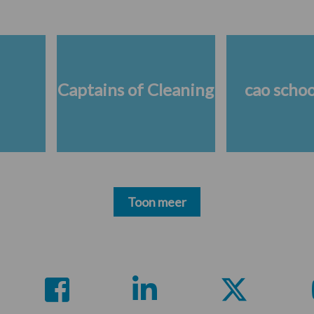
Captains of Cleaning
cao scho
Toon meer