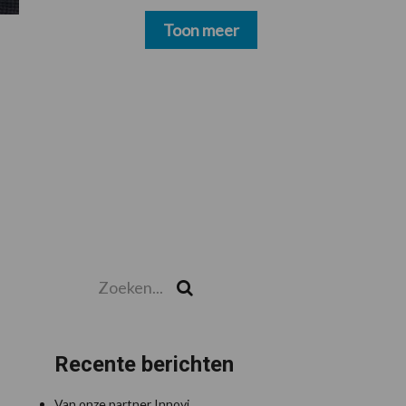
schoonmakers alsnog
betalen
Toon meer
Zoeken...
Zoek
Recente berichten
Van onze partner Innovi