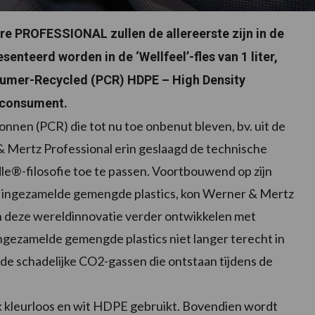
re PROFESSIONAL zullen de allereerste zijn in de
nteerd worden in de ‘Wellfeel’-fles van 1 liter,
nsumer-Recycled (PCR) HDPE – High Density
 consument.
nnen (PCR) die tot nu toe onbenut bleven, bv. uit de
& Mertz Professional erin geslaagd de technische
adle®-filosofie toe te passen. Voortbouwend op zijn
it ingezamelde gemengde plastics, kon Werner & Mertz
n deze wereldinnovatie verder ontwikkelen met
ngezamelde gemengde plastics niet langer terecht in
e schadelijke CO2-gassen die ontstaan tijdens de
k kleurloos en wit HDPE gebruikt. Bovendien wordt