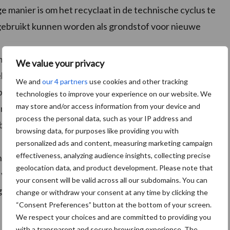
ge manier is om het recyclaat in de technische cyclus te
gebruikt kunnen worden als grondstof voor nieuwe
 Holding GmbH & Co. KG, beter bekend als Green Dot
We value your privacy
Lehner GmbH & Co KG, werd een nieuw recyclaat
We and
our 4 partners
use cookies and other tracking
abiliteitskenmerken van de oorspronkelijke materialen
technologies to improve your experience on our website. We
may store and/or access information from your device and
 de fles identiek. Een uitmuntende pioniersprestatie
process the personal data, such as your IP address and
e bescherming van onuitputbare hulpbronnen.
browsing data, for purposes like providing you with
ber 2016 met green care PROFESSIONAL TANET SR15,
personalized ads and content, measuring marketing campaign
effectiveness, analyzing audience insights, collecting precise
n oppervlakken, en zal daarna geleidelijk uitgebreid
geolocation data, and product development. Please note that
e van green care PROFESSIONAL 1L. Dat levert een
your consent will be valid across all our subdomains. You can
ng van de hulpbronnen en de verantwoorde relatie
change or withdraw your consent at any time by clicking the
“Consent Preferences” button at the bottom of your screen.
We respect your choices and are committed to providing you
with a transparent and secure browsing experience. The