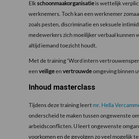
Elk
schoonmaakorganisatie
is wettelijk verpli
werknemers. Toch kan een werknemer zomaar
zoals pesten, discriminatie en seksuele intimid
medewerkers zich moeilijker verbaal kunnen 
altijd iemand toezicht houdt.
Met de training ‘Word intern vertrouwenspers
een
veilige
en
vertrouwde
omgeving binnen 
Inhoud masterclass
Tijdens deze training leert
mr. Hella Vercamm
onderscheid te maken tussen ongewenste om
arbeidsconflicten. U leert ongewenste omga
voorkomen en de gevolgen zo veel mogelijk te 