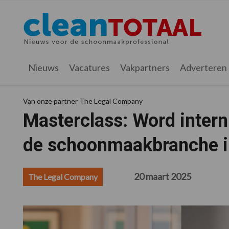
Spring
Door
Spring
Spring
naar
naar
naar
naar
Cleantotaal.nl
Het
de
de
de
de
hoofdnavigatie
hoofd
eerste
voettekst
laatste
inhoud
sidebar
nieuws
Nieuws
Vacatures
Vakpartners
Adverteren
voor
de
Van onze partner The Legal Company
professionele
Masterclass: Word inter
schoonmaak
de schoonmaakbranche i
20 maart 2025
The Legal Company