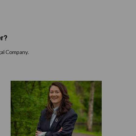
er?
gal Company.