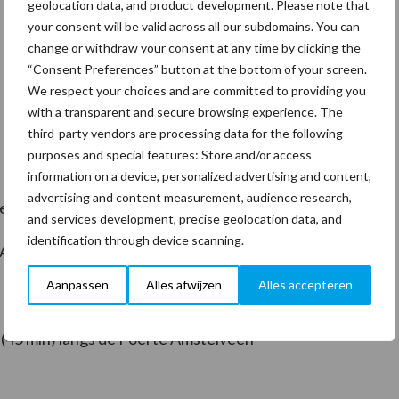
geolocation data, and product development. Please note that
your consent will be valid across all our subdomains. You can
change or withdraw your consent at any time by clicking the
“Consent Preferences” button at the bottom of your screen.
We respect your choices and are committed to providing you
with a transparent and secure browsing experience. The
third-party vendors are processing data for the following
purposes and special features: Store and/or access
information on a device, personalized advertising and content,
advertising and content measurement, audience research,
certificeerd vertrouwenspersoon nr. 2473)
and services development, precise geolocation data, and
identification through device scanning.
T Amstelveen
Aanpassen
Alles afwijzen
Alles accepteren
 (45 min) langs de Poel te Amstelveen