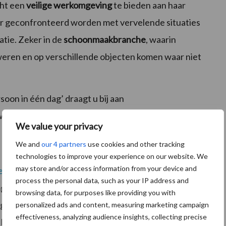
cht een
veilige werkomgeving
te bieden aan haar
 geconfronteerd worden met vervelende situaties
atie. Zeker in de
schoonmaakbranche
, waarin
weren en op verschillende objecten komen waar niet
oon in één dag’ draagt u bij aan
uw
schoonmaakorganisatie
.
We value your privacy
We and
our 4 partners
use cookies and other tracking
technologies to improve your experience on our website. We
may store and/or access information from your device and
en
(gecertificeerd vertrouwenspersoon nr. 2473) u
process the personal data, such as your IP address and
gangsvormen, integriteitsschendingen en
browsing data, for purposes like providing you with
ngsvormen te herkennen, hoe het kan worden
personalized ads and content, measuring marketing campaign
effectiveness, analyzing audience insights, collecting precise
beperken. Uiteraard leert u hoe u uw rol van