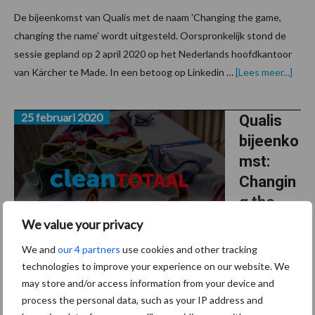
De bijeenkomst van Qualis met de naam 'Changing the game,
changing the name' wordt uitgesteld. Oorspronkelijk stond de
sessie gepland op 2 april 2020 op het Nederlands hoofdkantoor
over
van Kärcher te Made. In een betoog op Linkedin …
[Lees meer...]
bije
over
LOS
25 februari 2020
kwali
Qualis
uitge
bijeenko
mst:
Changin
g the
game,
We value your privacy
changin
We and
our 4 partners
use cookies and other tracking
g the
technologies to improve your experience on our website. We
name
may store and/or access information from your device and
process the personal data, such as your IP address and