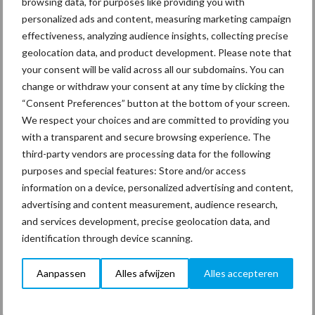
browsing data, for purposes like providing you with
Heeft u al kennis genomen van "de nieuwe standaard op het
personalized ads and content, measuring marketing campaign
gebied van kwaliteitsaudits in de schoonmaak"? Qualis
effectiveness, analyzing audience insights, collecting precise
organiseert op 2 april 2020 een bijeenkomst met de naam
geolocation data, and product development. Please note that
'Changing the game, changing the name' waar uitleg wordt …
your consent will be valid across all our subdomains. You can
overQualis
[Lees meer...]
bijeenkomst:
change or withdraw your consent at any time by clicking the
Changing
“Consent Preferences” button at the bottom of your screen.
the
game,
We respect your choices and are committed to providing you
Primaire
changing
with a transparent and secure browsing experience. The
the
Recent nieuws
Partner nieuws
name
third-party vendors are processing data for the following
Sidebar
purposes and special features: Store and/or access
information on a device, personalized advertising and content,
30 dec
Hervorming flexibele
advertising and content measurement, audience research,
arbeidscontracten kent mitsen
and services development, precise geolocation data, and
en maren
identification through device scanning.
29 dec
Freddy van de Ridder Cleaners:
Aanpassen
Alles afwijzen
Alles accepteren
“Glazenwassen zit in m’n
bloed, maar innoveren is mijn
toekomst”