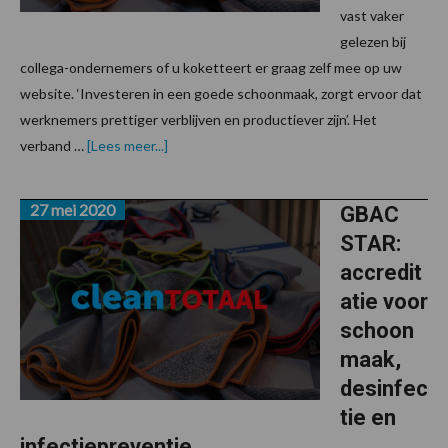
vast vaker
gelezen bij
collega-ondernemers of u koketteert er graag zelf mee op uw
website. ‘Investeren in een goede schoonmaak, zorgt ervoor dat
werknemers prettiger verblijven en productiever zijn’. Het
overSchoonbeleving
verband …
[Lees meer...]
ondergeschoven
kindje
27 mei 2020
GBAC
STAR:
accredit
atie voor
schoon
maak,
desinfec
tie en
infectiepreventie