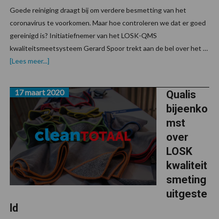
Goede reiniging draagt bij om verdere besmetting van het
coronavirus te voorkomen. Maar hoe controleren we dat er goed
gereinigd is? Initiatiefnemer van het LOSK-QMS
kwaliteitsmeetsysteem Gerard Spoor trekt aan de bel over het …
overOpinie
[Lees meer...]
Gerard
Spoor:
“VSR-
17 maart 2020
meting
Qualis
creëert
bijeenko
schijnveiligheid”
mst
over
LOSK
kwaliteit
smeting
uitgeste
ld