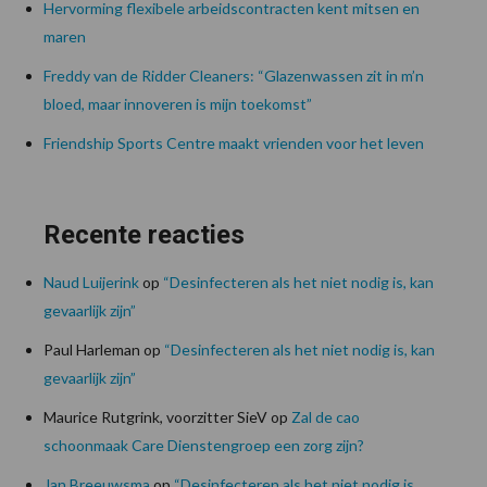
Hervorming flexibele arbeidscontracten kent mitsen en
maren
Freddy van de Ridder Cleaners: “Glazenwassen zit in m’n
bloed, maar innoveren is mijn toekomst”
Friendship Sports Centre maakt vrienden voor het leven
Recente reacties
Naud Luijerink
op
“Desinfecteren als het niet nodig is, kan
gevaarlijk zijn”
Paul Harleman
op
“Desinfecteren als het niet nodig is, kan
gevaarlijk zijn”
Maurice Rutgrink, voorzitter SieV
op
Zal de cao
schoonmaak Care Dienstengroep een zorg zijn?
Jan Breeuwsma
op
“Desinfecteren als het niet nodig is,