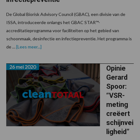
De Global Biorisk Advisory Council (GBAC), een divisie van de
ISSA, introduceerde onlangs het GBAC STAR™-
accreditatieprogramma voor faciliteiten op het gebied van
schoonmaak, desinfectie en infectiepreventie. Het programma is
overGBAC
de …
[Lees meer...]
STAR:
accreditatie
voor
26 mei 2020
schoonmaak,
Opinie
desinfectie
Gerard
en
infectiepreventie
Spoor:
“VSR-
meting
creëert
schijnvei
ligheid”