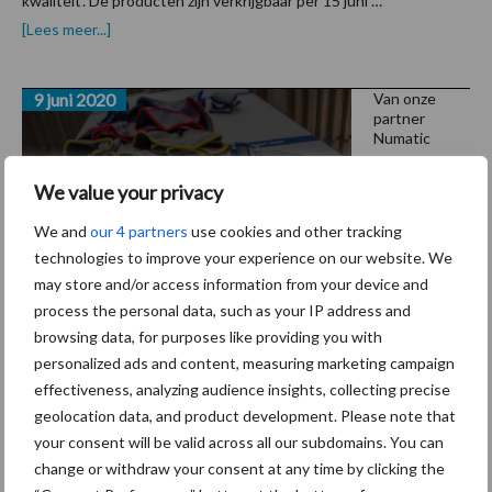
kwaliteit'. De producten zijn verkrijgbaar per 15 juni …
overUnger
[Lees meer...]
Black
Series:
verbeterd
9 juni 2020
in
Van onze
limited
partner
edition
Numatic
Numatic
We value your privacy
bescher
mingsmi
We and
our 4 partners
use cookies and other tracking
technologies to improve your experience on our website. We
ddelen:
may store and/or access information from your device and
hard
process the personal data, such as your IP address and
tegen
browsing data, for purposes like providing you with
ziekmakers, zacht voor uw handen
personalized ads and content, measuring marketing campaign
effectiveness, analyzing audience insights, collecting precise
Als reactie op de uitbraak van het coronavirus en om uw
geolocation data, and product development. Please note that
organisatie zo goed mogelijk te ondersteunen heeft Numatic een
your consent will be valid across all our subdomains. You can
change or withdraw your consent at any time by clicking the
assortiment desinfectie- en persoonlijke beschermingsmiddelen