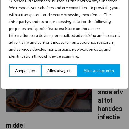
“Consent Preferences” button at the bottom of your screen.
over
samengesteld. Deze zijn direct uit voorraad …
[Lees meer...]
We respect your choices and are committed to providing you
with a transparent and secure browsing experience. The
Van onze partner Numatic
third-party vendors are processing data for the following
purposes and special features: Store and/or access
Numatic beschermingsmiddelen: hard tegen ziekmakers, zacht
information on a device, personalized advertising and content,
voor uw handen
advertising and content measurement, audience research,
and services development, precise geolocation data, and
identification through device scanning.
4 juni 2020
Unieke
samenw
Aanpassen
Alles afwijzen
Alles accepteren
erking:
van
snoeiafv
al tot
handdes
infectie
middel