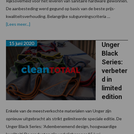
Rijksoverheid voor het leveren van sanitaire hardware gewonnen.
De aanbesteding werd gegund op basis van de beste prijs-
kwaliteitsverhouding. Belangrijke subgunningscriteria …
overCarel
[Lees meer...]
Lurvink
wint
aanbesteding
15 juni 2020
Rijksoverheid
Unger
voor
Black
levering
van
Series:
dispensers
verbeter
d in
limited
edition
Enkele van de meestverkochte materialen van Unger zijn
opnieuw uitgebracht als strikt gelimiteerde speciale editie. De
Unger Black Series: 'Adembenemend design, hoogwaardige