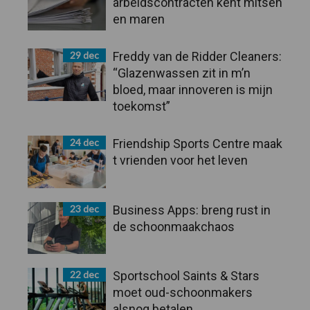
arbeidscontracten kent mitsen
en maren
29 dec
Freddy van de Ridder Cleaners:
“Glazenwassen zit in m’n
bloed, maar innoveren is mijn
toekomst”
24 dec
Friendship Sports Centre maak
t vrienden voor het leven
23 dec
Business Apps: breng rust in
de schoonmaakchaos
22 dec
Sportschool Saints & Stars
moet oud-schoonmakers
alsnog betalen