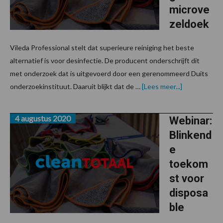
microve
zeldoek
Vileda Professional stelt dat superieure reiniging het beste
alternatief is voor desinfectie. De producent onderschrijft dit
met onderzoek dat is uitgevoerd door een gerenommeerd Duits
overVileda
onderzoekinstituut. Daaruit blijkt dat de …
[Lees meer...]
claimt
virusverwijde
met
4 augustus 2020
microvezeld
Webinar:
Blinkend
e
toekom
st voor
disposa
ble