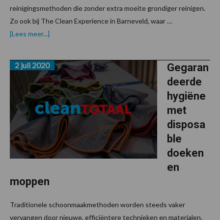
reinigingsmethoden die zonder extra moeite grondiger reinigen.
Zo ook bij The Clean Experience in Barneveld, waar …
overStoomreiniging
[Lees meer...]
biedt
onderscheidende
meerwaarde
2 juli 2020
Gegaran
deerde
hygiëne
met
disposa
ble
doeken
en
moppen
Traditionele schoonmaakmethoden worden steeds vaker
vervangen door nieuwe, efficiëntere technieken en materialen.