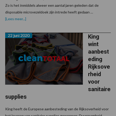
Zo is het inmiddels alweer een aantal jaren geleden dat de
disposable microvezeldoek zijn intrede heeft gedaan …
overGegarandeerde
[Lees meer...]
hygiëne
met
disposable
22 juni 2020
doeken
King
en
wint
moppen
aanbest
eding
Rijksove
rheid
voor
sanitaire
supplies
King heeft de Europese aanbesteding van de Rijksoverheid voor
het leveren van sanitaire supplies gewonnen. Duurzaamheid,