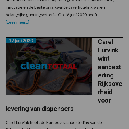
innovatie en de beste prijs-kwaliteitsverhouding waren
belangrijke gunningscriteria. Op 16 juni 2020 heeft …
overKing
[Lees meer...]
wint
aanbesteding
Rijksoverheid
17 juni 2020
voor
Carel
sanitaire
Lurvink
supplies
wint
aanbest
eding
Rijksove
rheid
voor
levering van dispensers
Carel Lurvink heeft de Europese aanbesteding van de