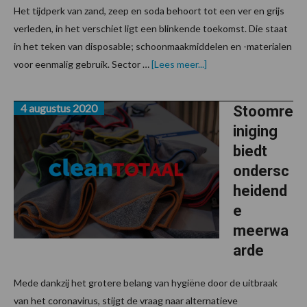
Het tijdperk van zand, zeep en soda behoort tot een ver en grijs
verleden, in het verschiet ligt een blinkende toekomst. Die staat
in het teken van disposable; schoonmaakmiddelen en -materialen
overWebinar:
voor eenmalig gebruik. Sector …
[Lees meer...]
Blinkende
toekomst
voor
4 augustus 2020
disposable
Stoomre
iniging
biedt
ondersc
heidend
e
meerwa
arde
Mede dankzij het grotere belang van hygiëne door de uitbraak
van het coronavirus, stijgt de vraag naar alternatieve