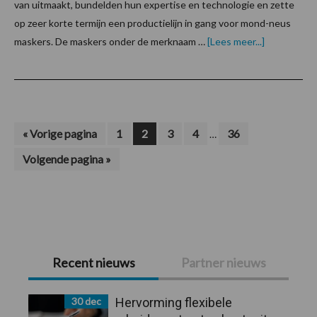
van uitmaakt, bundelden hun expertise en technologie en zette
op zeer korte termijn een productielijn in gang voor mond-neus
overFreude
maskers. De maskers onder de merknaam …
[Lees meer...]
start
productie
mond-
neus
maskers
Interim
Ga
Pagina
Pagina
Pagina
Pagina
Pagina
«
Vorige pagina
1
2
3
4
36
…
naar
pagina's
Ga
Volgende pagina »
zijn
naar
weggelaten
Primaire
Recent nieuws
Partner nieuws
Sidebar
30 dec
Hervorming flexibele