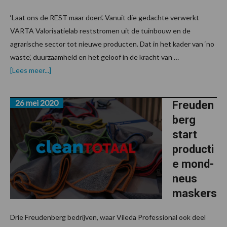
‘Laat ons de REST maar doen’. Vanuit die gedachte verwerkt
VARTA Valorisatielab reststromen uit de tuinbouw en de
agrarische sector tot nieuwe producten. Dat in het kader van ‘no
waste’, duurzaamheid en het geloof in de kracht van …
overUnieke
[Lees meer...]
samenwerking:
van
snoeiafval
26 mei 2020
tot
Freuden
handdesinfectiemiddel
berg
start
producti
e mond-
neus
maskers
Drie Freudenberg bedrijven, waar Vileda Professional ook deel