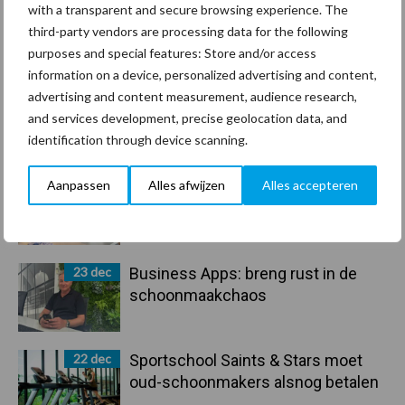
30 dec
Hervorming flexibele
with a transparent and secure browsing experience. The
arbeidscontracten kent mitsen en
third-party vendors are processing data for the following
maren
purposes and special features: Store and/or access
information on a device, personalized advertising and content,
29 dec
Freddy van de Ridder Cleaners:
advertising and content measurement, audience research,
“Glazenwassen zit in m’n bloed,
and services development, precise geolocation data, and
maar innoveren is mijn toekomst”
identification through device scanning.
Aanpassen
Alles afwijzen
Alles accepteren
24 dec
Friendship Sports Centre maakt
vrienden voor het leven
23 dec
Business Apps: breng rust in de
schoonmaakchaos
22 dec
Sportschool Saints & Stars moet
oud-schoonmakers alsnog betalen