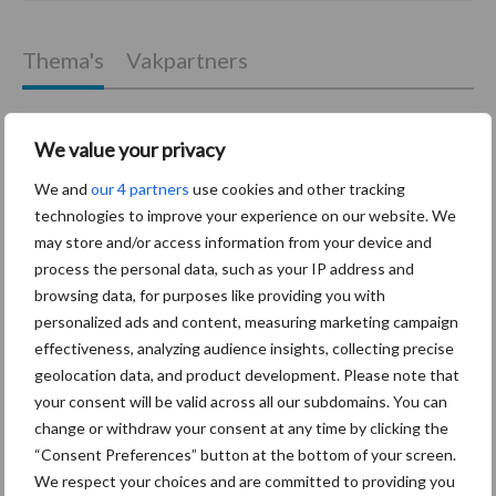
Thema's
Vakpartners
We value your privacy
Coronavirus
UVC
We and
our 4 partners
use cookies and other tracking
technologies to improve your experience on our website. We
may store and/or access information from your device and
process the personal data, such as your IP address and
browsing data, for purposes like providing you with
personalized ads and content, measuring marketing campaign
Toon meer
effectiveness, analyzing audience insights, collecting precise
geolocation data, and product development. Please note that
your consent will be valid across all our subdomains. You can
Primaire
change or withdraw your consent at any time by clicking the
Recent nieuws
Partner nieuws
“Consent Preferences” button at the bottom of your screen.
Sidebar
We respect your choices and are committed to providing you